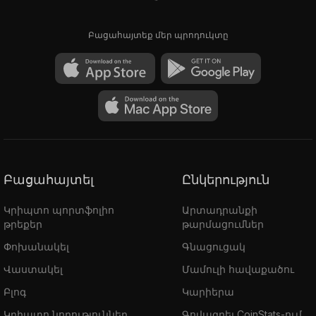
Բացահայտեք մեր պրոդուկտը
Բացահայտել
Ընկերություն
Կրիպտո պորտֆոլիո
Արտադրանքի
թրեքեր
թարմացումներ
Փոխանակել
Գնացուցակ
Վաստակել
Մամուլի հավաքածու
Բլոգ
Կարիերա
Կրիպտո նորություններ
Գովազդել CoinStats-ում