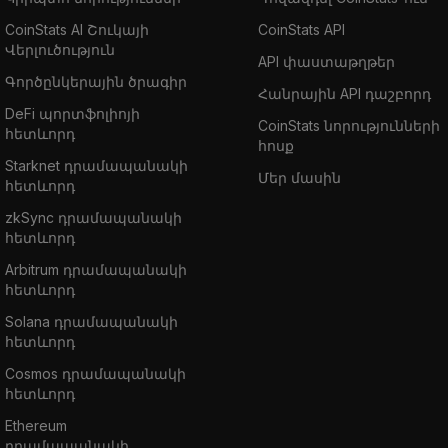
CoinStats AI Շուկայի
CoinStats API
Վերլուծություն
API փաստաթղթեր
Գործընկերային ծրագիր
Հանրային API դաշբորդ
DeFi պորտֆոլիոյի
CoinStats նորությունների
հետևորդ
հոսք
Starknet դրամապանակի
Մեր մասին
հետևորդ
zkSync դրամապանակի
հետևորդ
Arbitrum դրամապանակի
հետևորդ
Solana դրամապանակի
հետևորդ
Cosmos դրամապանակի
հետևորդ
Ethereum
դրամապանակի