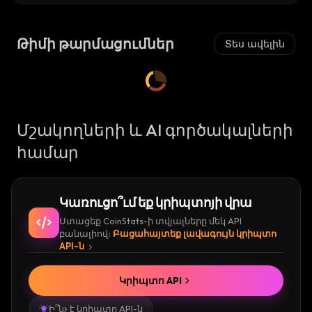
Թիմի թարմացումներ
Տես ավելին
Մշակողների և AI գործակալների
համար
Կառուցո՞ւմ եք կրիպտոյի վրա
Ստացեք CoinStats-ի տվյալները մեկ API
բանալիով։
Բացահայտեք լավագույն կրիպտո
API-ն
Կրիպտո API
Ի՞նչ է կրիպտո API-ն