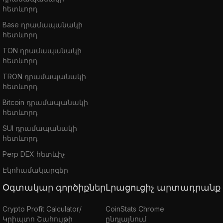
հետևորդ
Base դրամապանակի
հետևորդ
TON դրամապանակի
հետևորդ
TRON դրամապանակի
հետևորդ
Bitcoin դրամապանակի
հետևորդ
SUI դրամապանակի
հետևորդ
Perp DEX հետևիչ
Էկոհամակարգեր
Օգտակար գործիքներ
Լրացուցիչ արտադրանք
Crypto Profit Calculator/
CoinStats Chrome
Կրիպտո Շահույթի
ընդլայնում