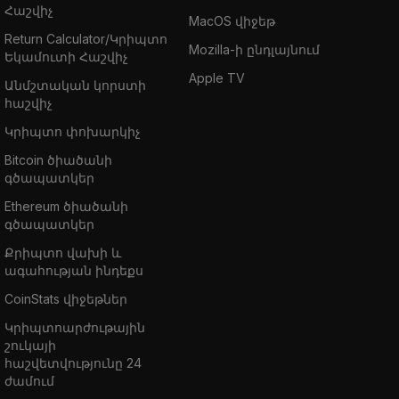
Հաշվիչ
MacOS վիջեթ
Return Calculator/Կրիպտո
Mozilla-ի ընդլայնում
Եկամուտի Հաշվիչ
Apple TV
Անմշտական կորստի
հաշվիչ
Կրիպտո փոխարկիչ
Bitcoin ծիածանի
գծապատկեր
Ethereum ծիածանի
գծապատկեր
Քրիպտո վախի և
ագահության ինդեքս
CoinStats վիջեթներ
Կրիպտոարժութային
շուկայի
հաշվետվությունը 24
ժամում