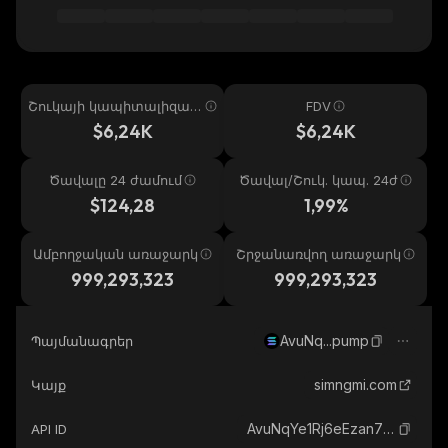
Շուկայի կապիտալիզաց
FDV
իա
$6,24K
$6,24K
Ծավալը 24 ժամում
Ծավալ/Շուկ. կապ. 24ժ
$124,28
1,99%
Ամբողջական առաջարկ
Շրջանառվող առաջարկ
999,293,323
999,293,323
AvuNq...pump
Պայմանագրեր
simngmi.com
Կայք
AvuNqYe1Rj6eEzan78NYJ1nD3Ldt6CT8wpwGNrE2pump_solana
API ID