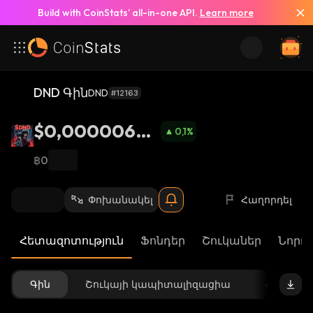
Build with CoinStats’ all-in-one API.
Learn more
DND Գին
DND
#12163
$0,00000624
0,1
%
8
฿0
Փոխանակել
Հաղորդել
Հետազոտություն
Ֆոնդեր
Շուկաներ
Նորու
Գին
Շուկայի կապիտալիզացիա
Հասանե