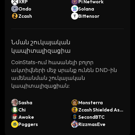
XRP
Pi Network
Ondo
Solana
Zcash
Bittensor
Նման շուկայական
կապիտալիզացիա
CoinStats-ում հասանելի բոլոր
ակտիվների մեջ սրանք ունեն DND-ին
ամենանման շուկայական
կապիտալիզացիան:
Sasha
Monsterra
Chi
Zcash Shielded Ass
Awoke
et
SecondBTC
Poggers
RizzmasEve