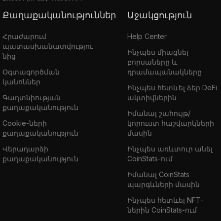
Քաղաքականություններ
Աջակցություն
Հրաժարում
Help Center
պատասխանատվությու
Ինչպես միացնել
նից
բորսաները և
Օգտագործման
դրամապանակները
կանոններ
Ինչպես հետևել ձեր DeFi
Գաղտնիության
ակտիվներին
քաղաքականություն
Իմանալ շահույթ/
Cookie-ների
կորուստ հաշվարկների
քաղաքականություն
մասին
Վերադարձի
Ինչպես առևտուր անել
քաղաքականություն
CoinStats-ում
Իմանալ CoinStats
պարգևների մասին
Ինչպես հետևել NFT-
ներին CoinStats-ում