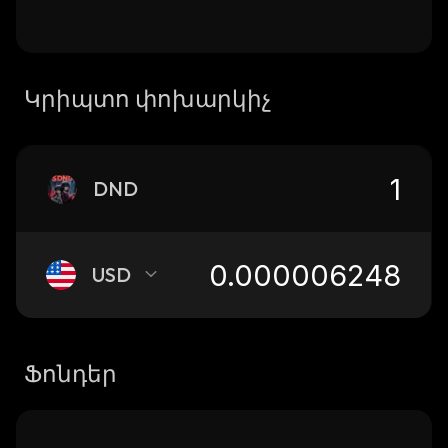
Կրիպտո փոխարկիչ
DND
USD
Ֆոնդեր