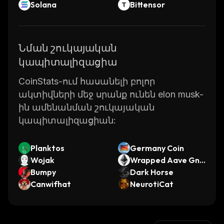
Solana
Bittensor
Նման շուկայական
կապիտալիզացիա
CoinStats-ում հասանելի բոլոր
ակտիվների մեջ սրանք ունեն elon musk-
ին ամենանման շուկայական
կապիտալիզացիան:
Planktos
Germany Coin
Wojak
Wrapped Aave Gno
Bumpy
sis WETH
Dark Horse
Canwifhat
NeurotiCat