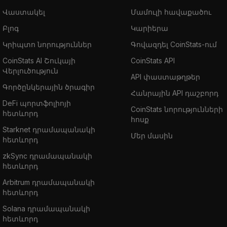
Վաստակել
Մամուլի հավաքածու
Բլոգ
Կարիերա
Կրիպտո նորություններ
Գովազդել CoinStats-ում
CoinStats AI Շուկայի
CoinStats API
Վերլուծություն
API փաստաթղթեր
Գործընկերային ծրագիր
Հանրային API դաշբորդ
DeFi պորտֆոլիոյի
CoinStats նորությունների
հետևորդ
հոսք
Starknet դրամապանակի
Մեր մասին
հետևորդ
zkSync դրամապանակի
հետևորդ
Arbitrum դրամապանակի
հետևորդ
Solana դրամապանակի
հետևորդ