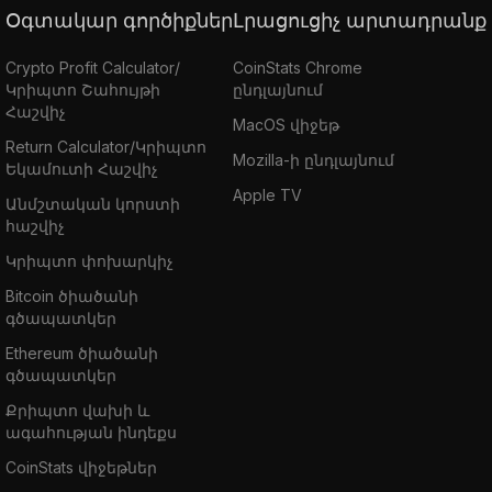
Օգտակար գործիքներ
Լրացուցիչ արտադրանք
Crypto Profit Calculator/
CoinStats Chrome
Կրիպտո Շահույթի
ընդլայնում
Հաշվիչ
MacOS վիջեթ
Return Calculator/Կրիպտո
Mozilla-ի ընդլայնում
Եկամուտի Հաշվիչ
Apple TV
Անմշտական կորստի
հաշվիչ
Կրիպտո փոխարկիչ
Bitcoin ծիածանի
գծապատկեր
Ethereum ծիածանի
գծապատկեր
Քրիպտո վախի և
ագահության ինդեքս
CoinStats վիջեթներ