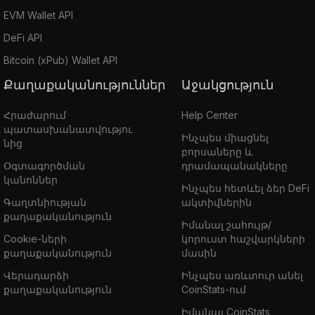
EVM Wallet API
DeFi API
Bitcoin (xPub) Wallet API
Քաղաքականություններ
Աջակցություն
Հրաժարում
Help Center
պատասխանատվությու
Ինչպես միացնել
նից
բորսաները և
Օգտագործման
դրամապանակները
կանոններ
Ինչպես հետևել ձեր DeFi
Գաղտնիության
ակտիվներին
քաղաքականություն
Իմանալ շահույթ/
Cookie-ների
կորուստ հաշվարկների
քաղաքականություն
մասին
Վերադարձի
Ինչպես առևտուր անել
քաղաքականություն
CoinStats-ում
Իմանալ CoinStats