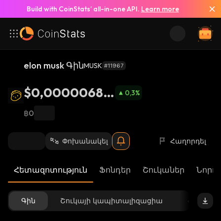
Build with CoinStats’ all-in-one API.
Learn more
elon musk Գին
MUSK
#11967
$0,00000688
0,3
%
9
฿0
Փոխանակել
Հաղորդել
Հետազոտություն
Ֆոնդեր
Շուկաներ
Նորու
Գին
Շուկայի կապիտալիզացիա
Հասանե