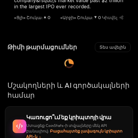
company&rsquo;s market value past $2 trillion
in the largest IPO ever recorded.
«Ցլի» Շուկա
:
0
«Արջի» Շուկա
:
0
Կիսվել
Թիմի թարմացումներ
Տես ավելին
Մշակողների և AI գործակալների
համար
Կառուցո՞ւմ եք կրիպտոյի վրա
Ստացեք CoinStats-ի տվյալները մեկ API
բանալիով։
Բացահայտեք լավագույն կրիպտո
API-ն