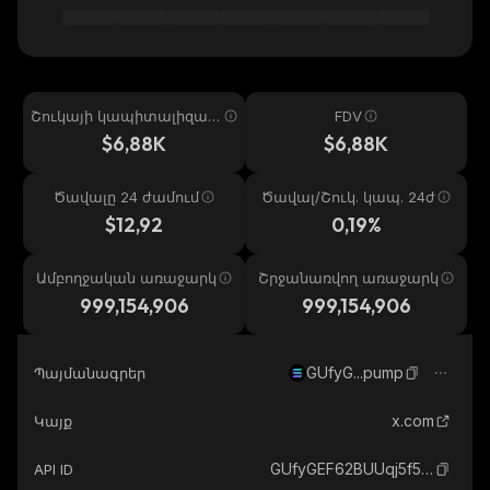
Շուկայի կապիտալիզաց
FDV
իա
$6,88K
$6,88K
Ծավալը 24 ժամում
Ծավալ/Շուկ. կապ. 24ժ
$12,92
0,19%
Ամբողջական առաջարկ
Շրջանառվող առաջարկ
999,154,906
999,154,906
GUfyG...pump
Պայմանագրեր
x.com
Կայք
GUfyGEF62BUUqj5f5PveZknhBQMWWFSXm2jqAdikpump_solana
API ID