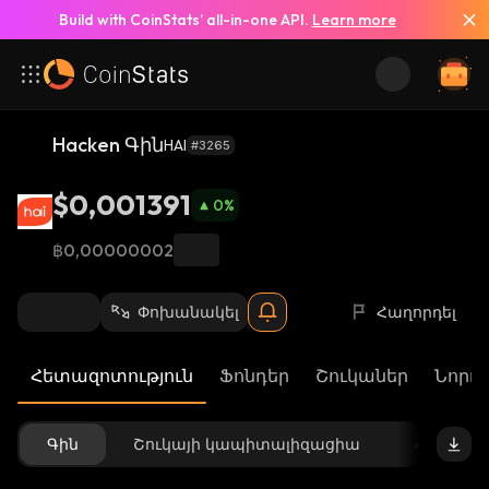
Build with CoinStats’ all-in-one API.
Learn more
Hacken Գին
HAI
#3265
$0,001391
0
%
฿0,00000002
Փոխանակել
Հաղորդել
Հետազոտություն
Ֆոնդեր
Շուկաներ
Նորու
Գին
Շուկայի կապիտալիզացիա
Հասանե