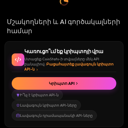
Մշակողների և AI գործակալների
համար
Կառուցո՞ւմ եք կրիպտոյի վրա
Ստացեք CoinStats-ի տվյալները մեկ API
բանալիով։
Բացահայտեք լավագույն կրիպտո
API-ն
Կրիպտո API
Ի՞նչ է կրիպտո API-ն
Լավագույն կրիպտո API-ները
Լավագույն դրամապանակի API-ները