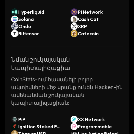
Hyperliquid
Pi Network
Solana
Cash Cat
Ondo
XRP
Bittensor
Catecoin
Նման շուկայական
կապիտալիզացիա
CoinStats-ում հասանելի բոլոր
ակտիվների մեջ սրանք ունեն Hacken-ին
ամենանման շուկայական
կապիտալիզացիան:
PiP
XX Network
Ignition Staked FO
Programmable
GO
Tharwa USD
Live Action Rolepla