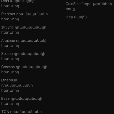
DeFi պորտֆոլիոյի
CoinStats նորությունների
հետևորդ
հոսք
Starknet դրամապանակի
Մեր մասին
հետևորդ
zkSync դրամապանակի
հետևորդ
Arbitrum դրամապանակի
հետևորդ
Solana դրամապանակի
հետևորդ
Cosmos դրամապանակի
հետևորդ
Ethereum
դրամապանակի
հետևորդ
Base դրամապանակի
հետևորդ
TON դրամապանակի