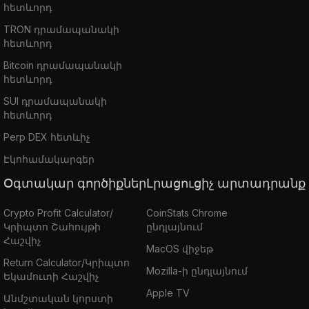
հետևորդ
TRON դրամապանակի
հետևորդ
Bitcoin դրամապանակի
հետևորդ
SUI դրամապանակի
հետևորդ
Perp DEX հետևիչ
Էկոհամակարգեր
Օգտակար գործիքներ
Լրացուցիչ արտադրանք
Crypto Profit Calculator/
CoinStats Chrome
Կրիպտո Շահույթի
ընդլայնում
Հաշվիչ
MacOS վիջեթ
Return Calculator/Կրիպտո
Mozilla-ի ընդլայնում
Եկամուտի Հաշվիչ
Apple TV
Անմշտական կորստի