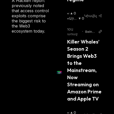
A Hacken report
previously noted
that access control
«Ց
0
exploits comprise
Կիսվել
Լ
«Արջ
0
the biggest risk to
Ի»
Ի» Շո
the Web3
Շ
Ւկա
:
10Ա
ecosystem today.
•
BeInCr
Ո
առաջ
ypto
Ւ
Killer Whales’ 
Կ
Season 2 
Ա
:
Brings Web3 
to the 
Mainstream, 
Now 
Streaming on 
Amazon Prime 
and Apple TV
«Ց
0