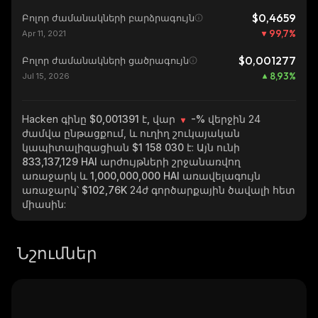
$0,4659
Բոլոր ժամանակների բարձրագույն
99,7
%
Apr 11, 2021
$0,001277
Բոլոր ժամանակների ցածրագույն
8,93
%
Jul 15, 2026
Hacken
գինը $0,001391 է, վար
-%
վերջին 24
ժամվա ընթացքում, և ուղիղ շուկայական
կապիտալիզացիան
$1 158 030
է: Այն ունի
833,137,129 HAI
արժույթների շրջանառվող
առաջարկ և
1,000,000,000 HAI
առավելագույն
առաջարկ՝
$102,76K
24ժ գործարքային ծավալի հետ
միասին:
Նշումներ