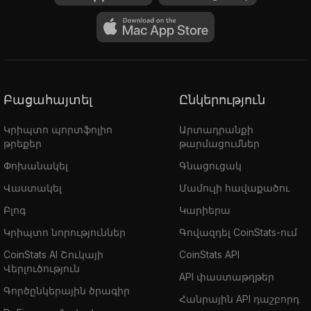
Բացահայտել
Ընկերություն
Կրիպտո պորտֆոլիո
Արտադրանքի
թրեքեր
թարմացումներ
Փոխանակել
Գնացուցակ
Վաստակել
Մամուլի հավաքածու
Բլոգ
Կարիերա
Կրիպտո նորություններ
Գովազդել CoinStats-ում
CoinStats AI Շուկայի
CoinStats API
Վերլուծություն
API փաստաթղթեր
Գործընկերային ծրագիր
Հանրային API դաշբորդ