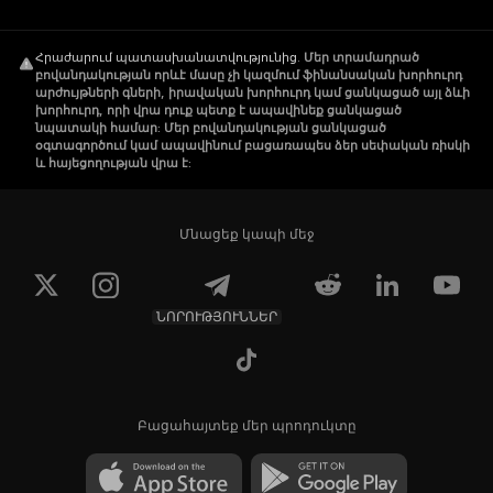
Հրաժարում պատասխանատվությունից
.
Մեր տրամադրած
բովանդակության որևէ մասը չի կազմում ֆինանսական խորհուրդ
արժույթների գների, իրավական խորհուրդ կամ ցանկացած այլ ձևի
խորհուրդ, որի վրա դուք պետք է ապավինեք ցանկացած
նպատակի համար: Մեր բովանդակության ցանկացած
օգտագործում կամ ապավինում բացառապես ձեր սեփական ռիսկի
և հայեցողության վրա է:
Մնացեք կապի մեջ
ՆՈՐՈՒԹՅՈՒՆՆԵՐ
Բացահայտեք մեր պրոդուկտը