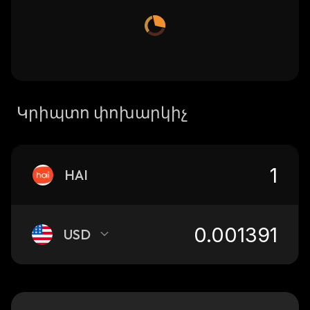
Կրիպտո փոխարկիչ
HAI
USD