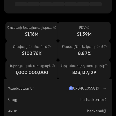
Շուկայի կապիտալիզաց
FDV
իա
$1,16M
$1,39M
Ծավալը 24 ժամում
Ծավալ/Շուկ. կապ. 24ժ
$102,76K
8,87%
Ամբողջական առաջարկ
Շրջանառվող առաջարկ
1,000,000,000
833,137,129
0x640...0558
Պայմանագրեր
hai.hacken.io
Կայք
hackenai
API ID