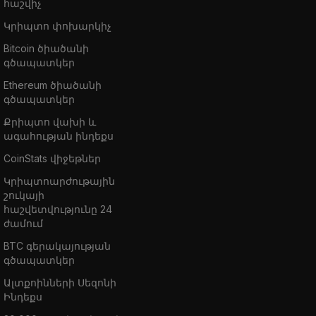
հաշվիչ
Կրիպտո փոխարկիչ
Bitcoin ծիածանի
գծապատկեր
Ethereum ծիածանի
գծապատկեր
Քրիպտո վախի և
ագահության ինդեքս
CoinStats վիջեթներ
Կրիպտոարժութային
շուկայի
հաշվետվությունը 24
ժամում
BTC գերակայության
գծապատկեր
Ալտքոինների Սեզոնի
Ինդեքս