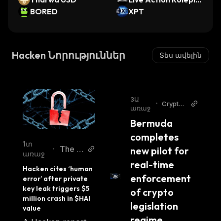
BORED
y
XPT
Hacken Նորություններ
Տես ավելին
3Ա
•
Cryptop
առաջ
olitan
Bermuda 
completes 
1տ
The Bl
new pilot for 
•
առաջ
ock
real-time 
Hacken cites ‘human 
enforcement 
error’ after private 
key leak triggers $5 
of crypto 
million crash in $HAI 
legislation 
value
regime