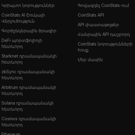
Կրիպտո նորություններ
Գովազդել CoinStats-ում
CoinStats AI Շուկայի
CoinStats API
Վերլուծություն
API փաստաթղթեր
Գործընկերային ծրագիր
Հանրային API դաշբորդ
DeFi պորտֆոլիոյի
CoinStats նորությունների
հետևորդ
հոսք
Starknet դրամապանակի
Մեր մասին
հետևորդ
zkSync դրամապանակի
հետևորդ
Arbitrum դրամապանակի
հետևորդ
Solana դրամապանակի
հետևորդ
Cosmos դրամապանակի
հետևորդ
Ethereum