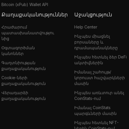
Bitcoin (xPub) Wallet API
Քաղաքականություններ
Աջակցություն
Հրաժարում
Help Center
պատասխանատվությու
Ինչպես միացնել
նից
բորսաները և
Օգտագործման
դրամապանակները
կանոններ
Ինչպես հետևել ձեր DeFi
Գաղտնիության
ակտիվներին
քաղաքականություն
Իմանալ շահույթ/
Cookie-ների
կորուստ հաշվարկների
քաղաքականություն
մասին
Վերադարձի
Ինչպես առևտուր անել
քաղաքականություն
CoinStats-ում
Իմանալ CoinStats
պարգևների մասին
Ինչպես հետևել NFT-
ներին CoinStats-ում