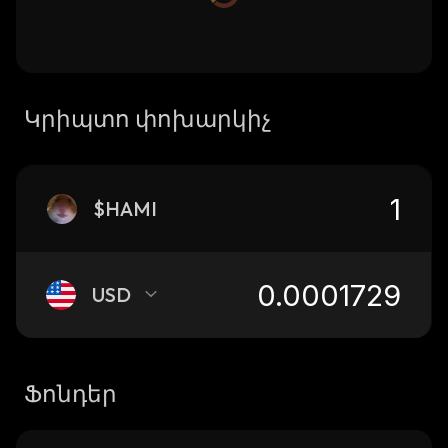
Կրիպտո փոխարկիչ
$HAMI
USD
Ֆոնդեր