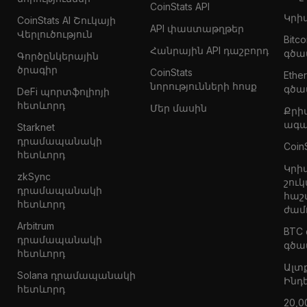
CoinStats API
Կրի
CoinStats AI Շուկայի
API փաստաթղթեր
Վերլուծություն
Bitc
Հանրային API դաշբորդ
գծա
Գործընկերային
ծրագիր
CoinStats
Eth
նորությունների հոսք
գծա
DeFi պորտֆոլիոյի
հետևորդ
Մեր մասին
Քրի
ագա
Starknet
դրամապանակի
Coin
հետևորդ
Կրի
zkSync
շուկ
դրամապանակի
հաշ
հետևորդ
ժամ
Arbitrum
BTC
դրամապանակի
գծա
հետևորդ
Ալտ
Solana դրամապանակի
Ինդ
հետևորդ
20,0