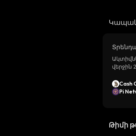
Կապակ
Տրենդա
Ակտիվնե
վերջին 
Cash 
Pi Ne
Թիմի 