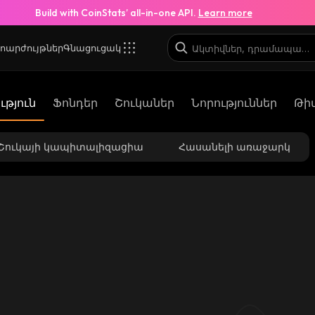
Build with CoinStats’ all-in-one API.
Learn more
ոարժույթներ
Գնացուցակ
թյուն
Ֆոնդեր
Շուկաներ
Նորություններ
Թի
Շուկայի կապիտալիզացիա
Հասանելի առաջարկ