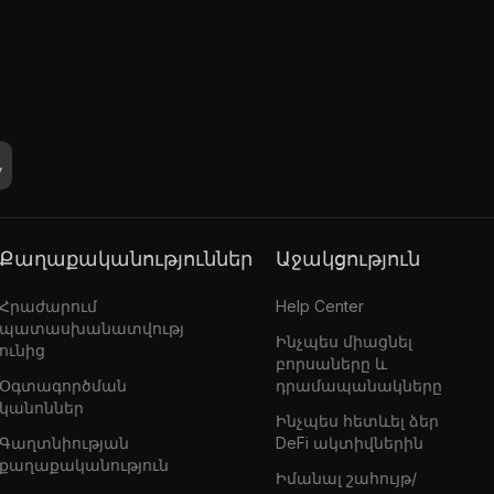
Քաղաքականություններ
Աջակցություն
Հրաժարում
Help Center
պատասխանատվությ
Ինչպես միացնել
ունից
բորսաները և
Օգտագործման
դրամապանակները
կանոններ
Ինչպես հետևել ձեր
Գաղտնիության
DeFi ակտիվներին
քաղաքականություն
Իմանալ շահույթ/