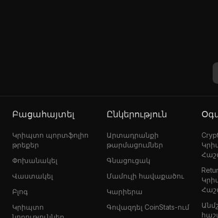
Բացահայտել
Ընկերություն
Օ
Կրիպտո պորտֆոլիո
Արտադրանքի
Crypt
թրեքեր
թարմացումներ
Կրի
Հաշ
Փոխանակել
Գնացուցակ
Retur
Վաստակել
Մամուլի հավաքածու
Կրի
Հաշ
Բլոգ
Կարիերա
Անմ
Կրիպտո
Գովազդել CoinStats-ում
հաշ
նորություններ