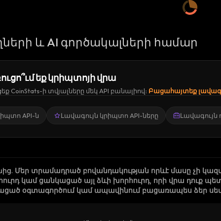
ների և AI գործակալների համար
ուցո՞ւմ եք կրիպտոյի վրա
ք CoinStats-ի տվյալները մեկ API բանալիով։
Բացահայտեք լավագո
կրիպտո API-ն
Լավագույն կրիպտո API-ները
Լավագույն
նից
.
Մեր տրամադրած բովանդակության որևէ մասը չի կազ
րհուրդ կամ ցանկացած այլ ձևի խորհուրդ, որի վրա դուք
ացած օգտագործում կամ ապավինում բացառապես ձեր սեփա