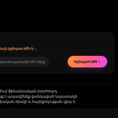
ւյն կրիպտո API-ն
Կրիպտո API
 դրամապանակի API-ները
մում ֆինանսական խորհուրդ
 պետք է ապավինեք ցանկացած նպատակի
կան ռիսկի և հայեցողության վրա է: