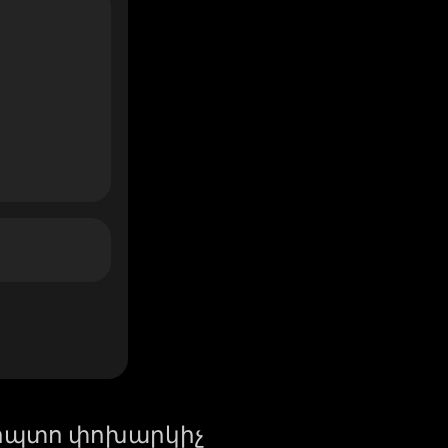
իպտո փոխարկիչ