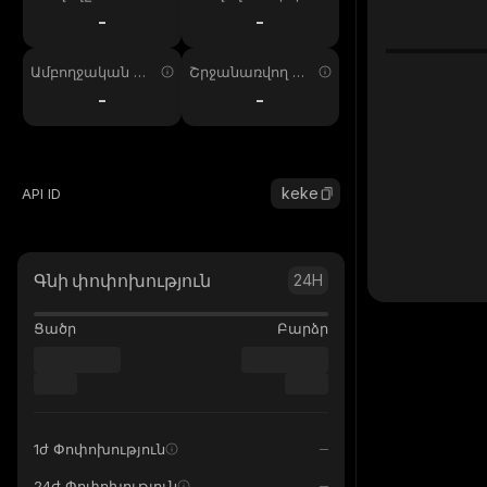
ում
պ. 24ժ
-
-
Ամբողջական առ
Շրջանառվող առ
աջարկ
աջարկ
-
-
keke
API ID
Գնի փոփոխություն
24H
Ցածր
Բարձր
1ժ Փոփոխություն
24ժ Փոփոխություն