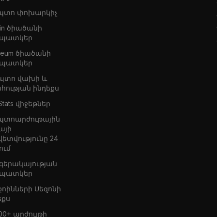
պտո փոխարկիչ
oin ծիածանի
պատկեր
ereum ծիածանի
պատկեր
պտո վախի և
հության ինդեքս
Stats վիջեթներ
պտոարժութային
այի
վետվությունը 24
ում
 գերակայության
պատկեր
քոինների Սեզոնի
եքս
00+ արժույթի