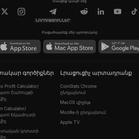
Մնացեք կապի մեջ
ՆՈՐՈՒԹՅՈՒՆՆԵՐ
Բացահայտեք մեր պրոդուկտը
գտակար գործիքներ
Լրացուցիչ արտադրանք
o Profit Calculator/
CoinStats Chrome
պտո Շահույթի
ընդլայնում
վիչ
MacOS վիջեթ
n Calculator/
Mozilla-ի ընդլայնում
պտո Եկամուտի
վիչ
Apple TV
շտական կորստի
վիչ