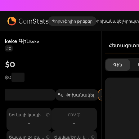
Պորտֆոլիո թրեքեր
Փոխանակել
Կրիպտ
keke Գին
keke
Հետազոտու
#0
$0
Գին
฿0
Փոխանակել
Շուկայի կապիտ
FDV
ալիզացիա
-
-
Ծավալը 24 ժամ
Ծավալ/Շուկ. կա