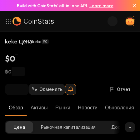
Build with CoinStats’ all-in-one API.
Learn more
keke Цена
keke
#0
$0
฿0
Обменять
Отчет
Обзор
Активы
Рынки
Новости
Обновления К
Цена
Рыночная капитализация
Доступное 