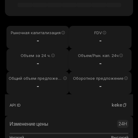
Рыночная капитализация
FDV
-
-
Объем за 24 ч.
Объем/Рын. кап. 24ч
-
-
Общий объем предложени
Оборотное предложение
я
-
-
keke
API ID
Изменение цены
24H
Низкий
Высокий