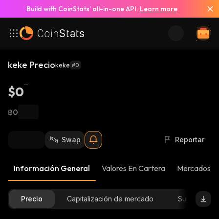
Build with CoinStats’ all-in-one API.
Learn more
keke Precio
keke
#0
$0
฿0
Swap
Reportar
Información General
Valores En Cartera
Mercados
Precio
Capitalización de mercado
Suministro D