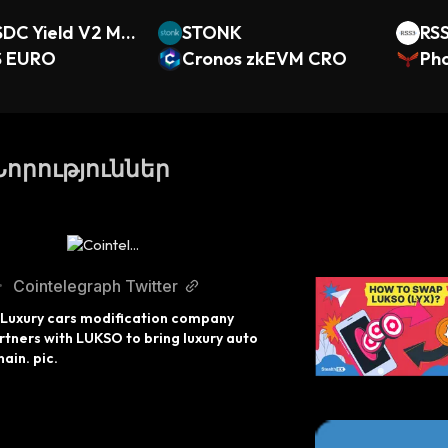
SDC Yield V2 Mo
STONK
RS
ault (Ethereum)
S EURO
Cronos zkEVM CRO
Pho
Նորություններ
Cointelegraph Twitter
•
Luxury cars modification company 
tners with LUKSO to bring luxury auto 
ain. pic.