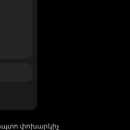
իպտո փոխարկիչ