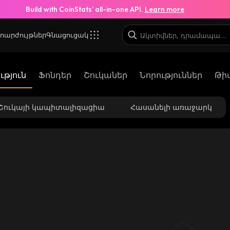
Build with CoinStats’ all-in-one API.
Learn more
ոարժույթներ
Գնացուցակ
թյուն
Ֆոնդեր
Շուկաներ
Նորություններ
Թի
Շուկայի կապիտալիզացիա
Հասանելի առաջարկ