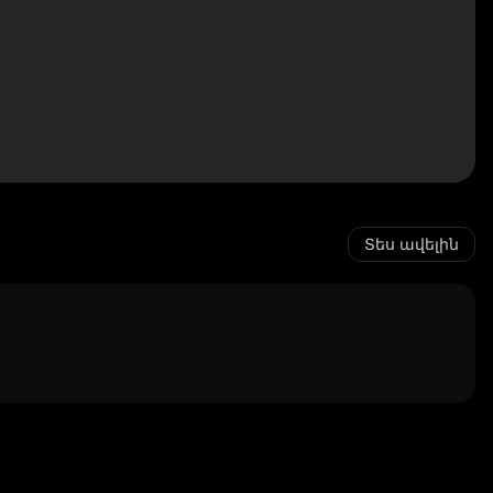
Տես ավելին