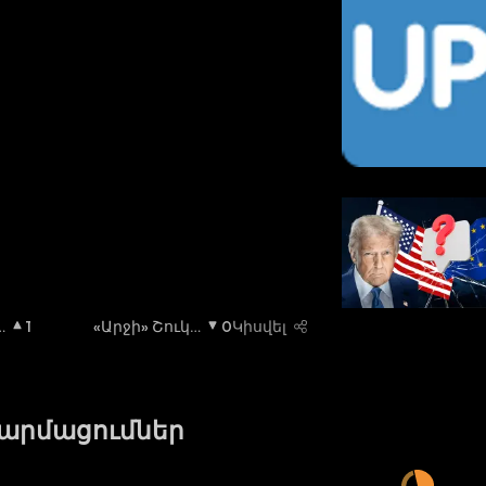
1
«Արջի» Շուկ
0
Կիսվել
Ա
:
թարմացումներ