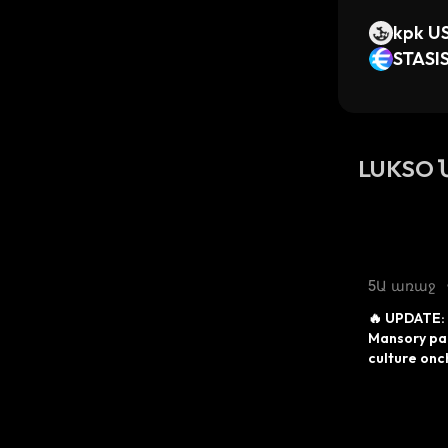
kpk U
rpho V
STASI
LUKSO 
5Ա առաջ
🔥 UPDATE: 
Mansory par
culture onch