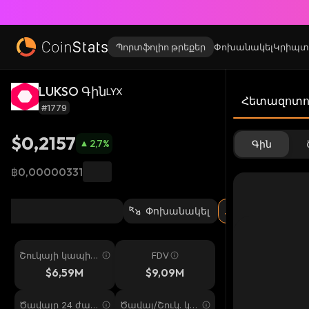
Պորտֆոլիո թրեքեր
Փոխանակել
Կրիպտ
LUKSO Գին
LYX
Հետազոտու
#1779
$0,2157
2,7
%
Գին
฿0,00000331
Փոխանակել
Շուկայի կապիտ
FDV
ալիզացիա
$6,59M
$9,09M
Ծավալը 24 ժամ
Ծավալ/Շուկ. կա