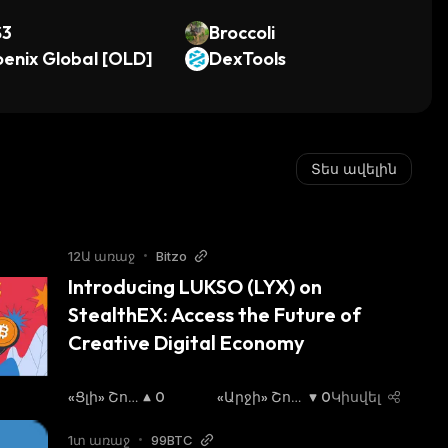
S3
Broccoli
enix Global [OLD]
DexTools
Տես ավելին
12Ա առաջ
•
Bitzo
Introducing LUKSO (LYX) on 
StealthEX: Access the Future of 
Creative Digital Economy
«Ցլի» Շու
0
«Արջի» Շու
0
Կիսվել
Կա
:
Կա
:
1տ առաջ
•
99BTC