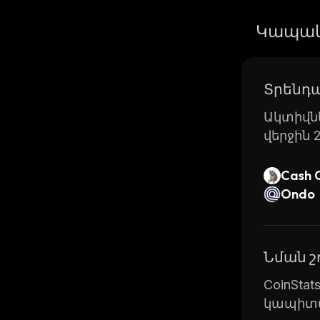
Կապակ
Տրենդա
Ակտիվնե
վերջին 
Cash 
Ondo
Նման 
CoinSta
կապիտա