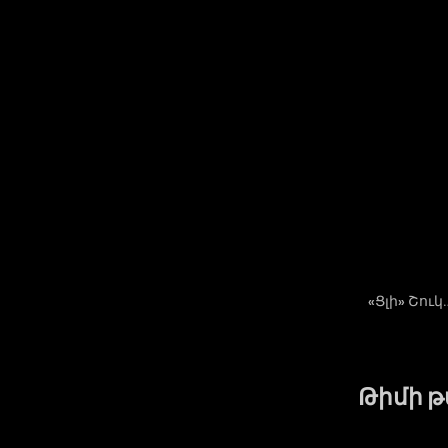
«Ցլի» Շուկ
Ա
:
Թիմի 