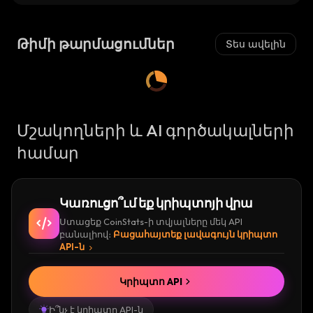
Թիմի թարմացումներ
Տես ավելին
Մշակողների և AI գործակալների
համար
Կառուցո՞ւմ եք կրիպտոյի վրա
Ստացեք CoinStats-ի տվյալները մեկ API
բանալիով։
Բացահայտեք լավագույն կրիպտո
API-ն
Կրիպտո API
Ի՞նչ է կրիպտո API-ն