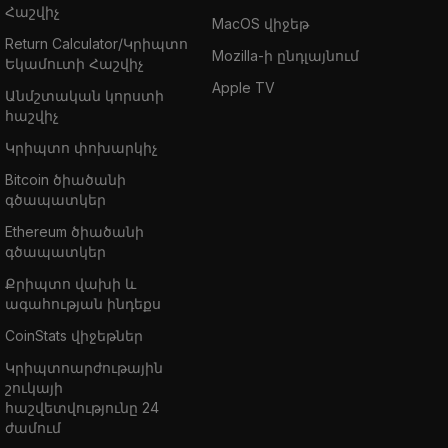
Հաշվիչ
MacOS վիջեթ
Return Calculator/Կրիպտո
Mozilla-ի ընդլայնում
Եկամուտի Հաշվիչ
Apple TV
Անմշտական կորստի
հաշվիչ
Կրիպտո փոխարկիչ
Bitcoin ծիածանի
գծապատկեր
Ethereum ծիածանի
գծապատկեր
Քրիպտո վախի և
ագահության ինդեքս
CoinStats վիջեթներ
Կրիպտոարժութային
շուկայի
հաշվետվությունը 24
ժամում