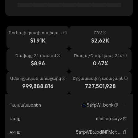
Շուկայի կապիտալիզաց
FDV
իա
$1,91K
$2,62K
Ծավալը 24 ժամում
Ծավալ/Շուկ. կապ. 24ժ
$8,96
0,47%
Ամբողջական առաջարկ
Շրջանառվող առաջարկ
999,888,816
727,501,928
5aYpW...bonk
Պայմանագրեր
memerot.xyz
Կայք
5aYpWBtJpdiNFMcitxsysdFuxfMK8nRMePvVfkZYbonk_solana
API ID