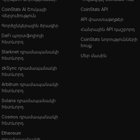
CoinStats AI Շուկայի
CoinStats API
Վերլուծություն
API փաստաթղթեր
Գործընկերային ծրագիր
Հանրային API դաշբորդ
DeFi պորտֆոլիոյի
CoinStats նորությունների
հետևորդ
հոսք
Starknet դրամապանակի
Մեր մասին
հետևորդ
zkSync դրամապանակի
հետևորդ
Arbitrum դրամապանակի
հետևորդ
Solana դրամապանակի
հետևորդ
Cosmos դրամապանակի
հետևորդ
Ethereum
դրամապանակի