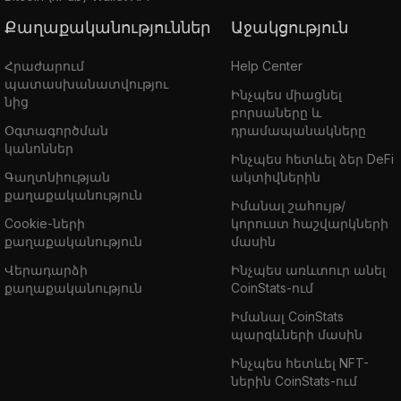
Քաղաքականություններ
Աջակցություն
Հրաժարում
Help Center
պատասխանատվությու
Ինչպես միացնել
նից
բորսաները և
Օգտագործման
դրամապանակները
կանոններ
Ինչպես հետևել ձեր DeFi
Գաղտնիության
ակտիվներին
քաղաքականություն
Իմանալ շահույթ/
Cookie-ների
կորուստ հաշվարկների
քաղաքականություն
մասին
Վերադարձի
Ինչպես առևտուր անել
քաղաքականություն
CoinStats-ում
Իմանալ CoinStats
պարգևների մասին
Ինչպես հետևել NFT-
ներին CoinStats-ում