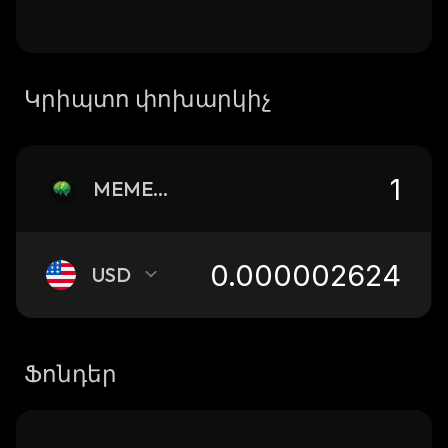
Կրիպտո փոխարկիչ
MEMEROT
USD
Ֆոնդեր