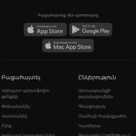
Բացահայտեք մեր պրոդուկտը
Բացահայտել
Ընկերություն
Կրիպտո պորտֆոլիո
Արտադրանքի
թրեքեր
թարմացումներ
Փոխանակել
Գնացուցակ
Վաստակել
Մամուլի հավաքածու
Բլոգ
Կարիերա
Կրիպտո նորություններ
Գովազդել CoinStats-ում