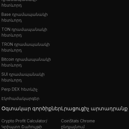
հետևորդ
Base դրամապանակի
հետևորդ
TON դրամապանակի
հետևորդ
TRON դրամապանակի
հետևորդ
Bitcoin դրամապանակի
հետևորդ
SUI դրամապանակի
հետևորդ
Perp DEX հետևիչ
Էկոհամակարգեր
Օգտակար գործիքներ
Լրացուցիչ արտադրանք
Crypto Profit Calculator/
CoinStats Chrome
Կրիպտո Շահույթի
ընդլայնում