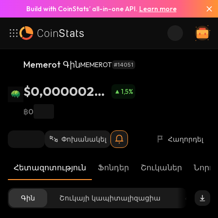
Build with CoinStats’ all-in-one API.
Learn more
Memerot Գին
MEMEROT
#14051
$0,00000262
1,5
%
4
฿0
Փոխանակել
Հաղորդել
Հետազոտություն
Ֆոնդեր
Շուկաներ
Նորու
Գին
Շուկայի կապիտալիզացիա
Հասանե