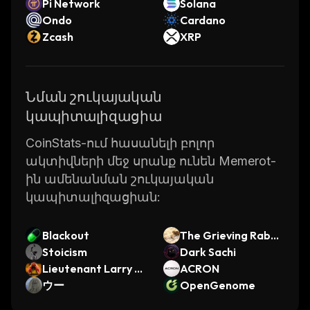
Pi Network
Solana
Ondo
Cardano
Zcash
XRP
Նման շուկայական
կապիտալիզացիա
CoinStats-ում հասանելի բոլոր
ակտիվների մեջ սրանք ունեն Memerot-
ին ամենանման շուկայական
կապիտալիզացիան:
Blackout
The Grieving Rabbi
Stoicism
t
Dark Sachi
Lieutenant Larry th
ACRON
e Lobster
ウー
OpenGenome