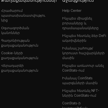
Քաղաքականություններ
Աջակցություն
Հրաժարում
Help Center
պատասխանատվությու
Ինչպես միացնել
նից
բորսաները և
Օգտագործման
դրամապանակները
կանոններ
Ինչպես հետևել ձեր DeFi
Գաղտնիության
ակտիվներին
քաղաքականություն
Իմանալ շահույթ/
Cookie-ների
կորուստ հաշվարկների
քաղաքականություն
մասին
Վերադարձի
Ինչպես առևտուր անել
քաղաքականություն
CoinStats-ում
Իմանալ CoinStats
պարգևների մասին
Ինչպես հետևել NFT-
ներին CoinStats-ում
CoinStats-ի
կարգավիճակ