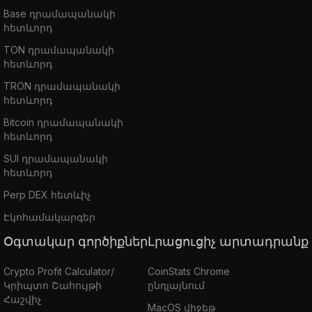
Base դրամապանակի
հետևորդ
TON դրամապանակի
հետևորդ
TRON դրամապանակի
հետևորդ
Bitcoin դրամապանակի
հետևորդ
SUI դրամապանակի
հետևորդ
Perp DEX հետևիչ
Էկոհամակարգեր
Օգտակար գործիքներ
Լրացուցիչ արտադրանք
Crypto Profit Calculator/
CoinStats Chrome
Կրիպտո Շահույթի
ընդլայնում
Հաշվիչ
MacOS վիջեթ