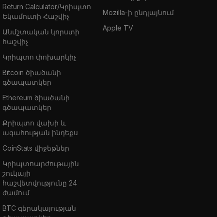
Return Calculator/Կրիպտո
Mozilla-ի ընդլայնում
Եկամուտի Հաշվիչ
Apple TV
Անմշտական կորստի
հաշվիչ
Կրիպտո փոխարկիչ
Bitcoin ծիածանի
գծապատկեր
Ethereum ծիածանի
գծապատկեր
Քրիպտո վախի և
ագահության ինդեքս
CoinStats վիջեթներ
Կրիպտոարժութային
շուկայի
հաշվետվությունը 24
ժամում
BTC գերակայության