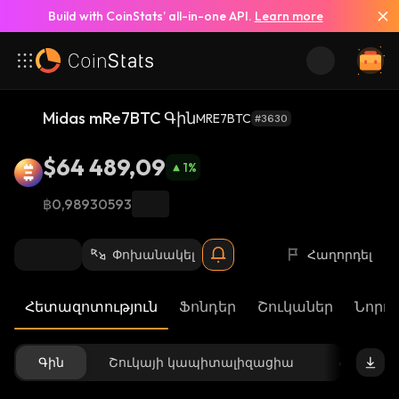
Build with CoinStats’ all-in-one API.
Learn more
Midas mRe7BTC Գին
MRE7BTC
#3630
$64 489,09
1
%
฿0,98930593
Փոխանակել
Հաղորդել
Հետազոտություն
Ֆոնդեր
Շուկաներ
Նորու
Գին
Շուկայի կապիտալիզացիա
Հասանե