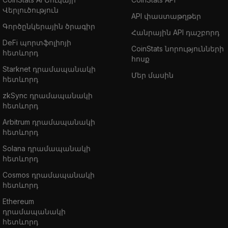
Վերլուծություն
API փաստաթղթեր
Գործընկերային ծրագիր
Հանրային API դաշբորդ
DeFi պորտֆոլիոյի
CoinStats նորությունների
հետևորդ
հոսք
Starknet դրամապանակի
Մեր մասին
հետևորդ
zkSync դրամապանակի
հետևորդ
Arbitrum դրամապանակի
հետևորդ
Solana դրամապանակի
հետևորդ
Cosmos դրամապանակի
հետևորդ
Ethereum
դրամապանակի
հետևորդ