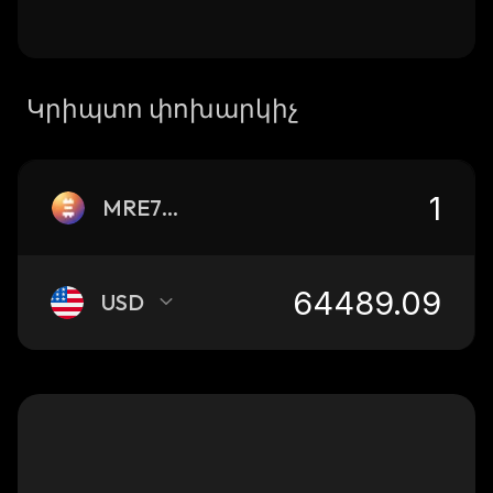
Կրիպտո փոխարկիչ
MRE7BTC
USD