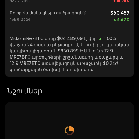
41,24
%
Nov 2, 2025
$60 459
Բոլոր ժամանակների ցածրագույն
6,67
%
Feb 5, 2026
Midas mRe7BTC
գինը $64 489,09 է, վեր
1.00%
վերջին 24 ժամվա ընթացքում, և ուղիղ շուկայական
կապիտալիզացիան
$830 899
է: Այն ունի
12.9
MRE7BTC
արժույթների շրջանառվող առաջարկ և
12.9 MRE7BTC
առավելագույն առաջարկ՝
$0
24ժ
գործարքային ծավալի հետ միասին:
Նշումներ