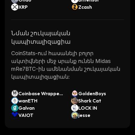
XRP
Zcash
Նման շուկայական
կապիտալիզացիա
CoinStats-ում հասանելի բոլոր
ակտիվների մեջ սրանք ունեն Midas
mRe7BTC-ին ամենանման շուկայական
կապիտալիզացիան:
Coinbase Wrapped
GoldenBoys
MEGA
wanETH
Shark Cat
Galvan
LOCK IN
VAIOT
jesse