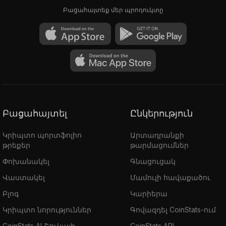
Բացահայտեք մեր պրոդուկտը
Բացահայտել
Ընկերություն
Կրիպտո պորտֆոլիո
Արտադրանքի
թրեքեր
թարմացումներ
Փոխանակել
Գնացուցակ
Վաստակել
Մամուլի հավաքածու
Բլոգ
Կարիերա
Կրիպտո նորություններ
Գովազդել CoinStats-ում
CoinStats AI Շուկայի
CoinStats API