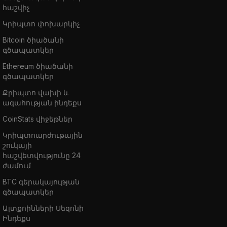
հաշվիչ
Կրիպտո փոխարկիչ
Bitcoin ծիածանի
գծապատկեր
Ethereum ծիածանի
գծապատկեր
Քրիպտո վախի և
ագահության ինդեքս
CoinStats վիջեթներ
Կրիպտոարժութային
շուկայի
հաշվետվությունը 24
ժամում
BTC գերակայության
գծապատկեր
Ալտքոինների Սեզոնի
Ինդեքս