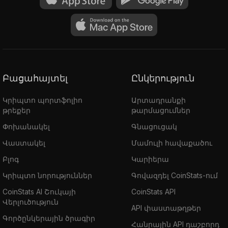
Բացահայտել
Ընկերություն
Կրիպտո պորտֆոլիո
Արտադրանքի
թրեքեր
թարմացումներ
Փոխանակել
Գնացուցակ
Վաստակել
Մամուլի հավաքածու
Բլոգ
Կարիերա
Կրիպտո նորություններ
Գովազդել CoinStats-ում
CoinStats AI Շուկայի
CoinStats API
Վերլուծություն
API փաստաթղթեր
Գործընկերային ծրագիր
Հանրային API դաշբորդ