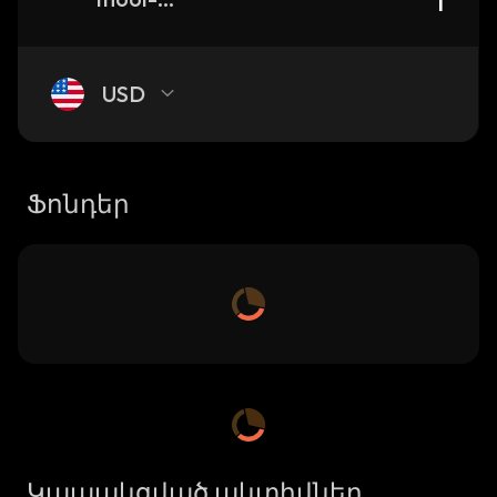
USD
Ֆոնդեր
Կապակցված ակտիվներ