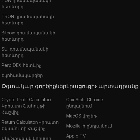
TON դրամապանակի
հետևորդ
TRON դրամապանակի
հետևորդ
Bitcoin դրամապանակի
հետևորդ
SUI դրամապանակի
հետևորդ
Perp DEX հետևիչ
Էկոհամակարգեր
Օգտակար գործիքներ
Լրացուցիչ արտադրանք
Crypto Profit Calculator/
CoinStats Chrome
Կրիպտո Շահույթի
ընդլայնում
Հաշվիչ
MacOS վիջեթ
Return Calculator/Կրիպտո
Mozilla-ի ընդլայնում
Եկամուտի Հաշվիչ
Apple TV
Անմշտական կորստի