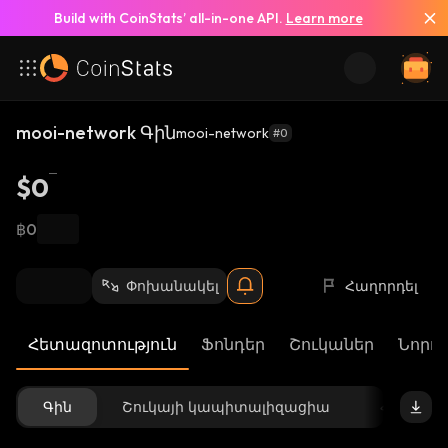
Build with CoinStats’ all-in-one API.
Learn more
mooi-network Գին
mooi-network
#0
$0
฿0
Փոխանակել
Հաղորդել
Հետազոտություն
Ֆոնդեր
Շուկաներ
Նորու
Գին
Շուկայի կապիտալիզացիա
Հասանե