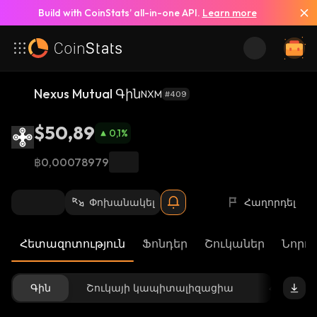
Build with CoinStats’ all-in-one API.
Learn more
Nexus Mutual Գին
NXM
#409
$50,89
0,1
%
฿0,00078979
Փոխանակել
Հաղորդել
Հետազոտություն
Ֆոնդեր
Շուկաներ
Նորու
Գին
Շուկայի կապիտալիզացիա
Հասանե