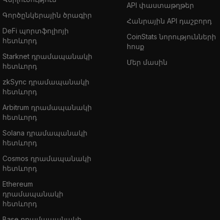
wallet to do so.
API փաստաթղթեր
Գործընկերային ծրագիր
Հանրային API դաշբորդ
DeFi պորտֆոլիոյի
CoinStats նորությունների
հետևորդ
հոսք
Starknet դրամապանակի
Մեր մասին
հետևորդ
zkSync դրամապանակի
հետևորդ
Arbitrum դրամապանակի
հետևորդ
Solana դրամապանակի
հետևորդ
Cosmos դրամապանակի
հետևորդ
Ethereum
դրամապանակի
հետևորդ
Base դրամապանակի