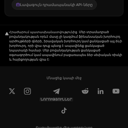
Լավագույն դրամապանակի API-ները
How Does NXM Work?
Հրաժարում պատասխանատվությունից
The NXM token can only be purchased on
.
Մեր տրամադրած
բովանդակության որևէ մասը չի կազմում ֆինանսական խորհուրդ
the NXM platform. However, you can trade
արժույթների գների, իրավական խորհուրդ կամ ցանկացած այլ ձևի
խորհուրդ, որի վրա դուք պետք է ապավինեք ցանկացած
on wrapped NXM (WNXM).
նպատակի համար: Մեր բովանդակության ցանկացած
օգտագործում կամ ապավինում բացառապես ձեր սեփական ռիսկի
և հայեցողության վրա է:
The Minimum Capital Requirement (MCR) for
NXM determines the availability of capital on
the mutual for the payment of all present
Մնացեք կապի մեջ
claims. A higher MCR indicates that the
Capital pool of the mutual has more funds,
and there’s a greater probability of paying all
ՆՈՐՈՒԹՅՈՒՆՆԵՐ
the claims. Moreover, an increase in the
Capital pool increases the price of NXM held
by the mutual members bringing more
Բացահայտեք մեր պրոդուկտը