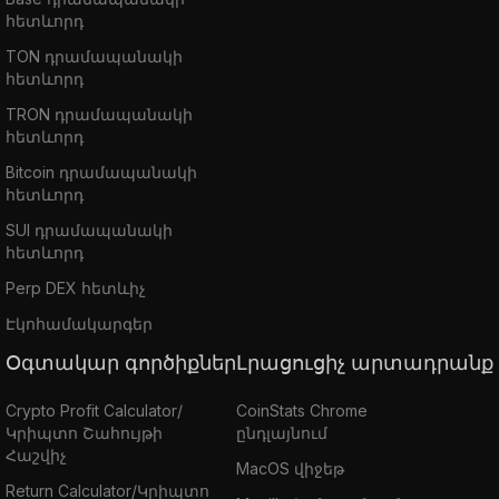
հետևորդ
TON դրամապանակի
հետևորդ
TRON դրամապանակի
հետևորդ
Bitcoin դրամապանակի
հետևորդ
SUI դրամապանակի
հետևորդ
Perp DEX հետևիչ
Էկոհամակարգեր
Օգտակար գործիքներ
Լրացուցիչ արտադրանք
Crypto Profit Calculator/
CoinStats Chrome
Կրիպտո Շահույթի
ընդլայնում
Հաշվիչ
MacOS վիջեթ
Return Calculator/Կրիպտո