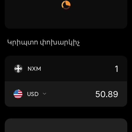
Կրիպտո փոխարկիչ
NXM
USD