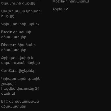
Mozilla-ի ընդլայնում
Եկամուտի Հաշվիչ
Apple TV
Անմշտական կորստի
հաշվիչ
Կրիպտո փոխարկիչ
Bitcoin ծիածանի
գծապատկեր
Ethereum ծիածանի
գծապատկեր
Քրիպտո վախի և
ագահության ինդեքս
CoinStats վիջեթներ
Կրիպտոարժութային
շուկայի
հաշվետվությունը 24
ժամում
BTC գերակայության
գծապատկեր