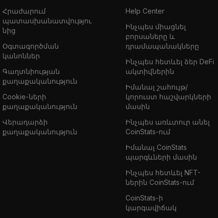
Հրաժարում
Help Center
պատասխանատվությու
Ինչպես միացնել
նից
բորսաները և
Օգտագործման
դրամապանակները
կանոններ
Ինչպես հետևել ձեր DeFi
Գաղտնիության
ակտիվներին
քաղաքականություն
Իմանալ շահույթ/
Cookie-ների
կորուստ հաշվարկների
քաղաքականություն
մասին
Վերադարձի
Ինչպես առևտուր անել
քաղաքականություն
CoinStats-ում
Իմանալ CoinStats
պարգևների մասին
Ինչպես հետևել NFT-
ներին CoinStats-ում
CoinStats-ի
կարգավիճակ