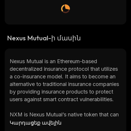
Nexus Mutual-ի մասին
Nexus Mutual is an Ethereum-based
decentralized insurance protocol that utilizes
a co-insurance model. It aims to become an
alternative to traditional insurance companies
by providing insurance products to protect
users against smart contract vulnerabilities.
NXM is Nexus Mutual’s native token that can
be used to purchase insurance coverage and
Կարդացեք ավելին
participate in Nexus Mutual’s governance