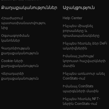
Քաղաքականություններ
Աջակցություն
Հրաժարում
Help Center
պատասխանատվությու
Ինչպես միացնել
նից
բորսաները և
Օգտագործման
դրամապանակները
կանոններ
Ինչպես հետևել ձեր DeFi
Գաղտնիության
ակտիվներին
քաղաքականություն
Իմանալ շահույթ/
Cookie-ների
կորուստ հաշվարկների
քաղաքականություն
մասին
Վերադարձի
Ինչպես առևտուր անել
քաղաքականություն
CoinStats-ում
Իմանալ CoinStats
պարգևների մասին
Ինչպես հետևել NFT-
ներին CoinStats-ում