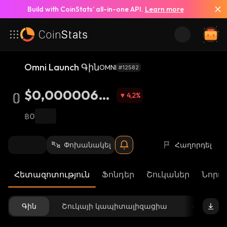
Build with CoinStats’ all-in-one API.
Learn more
Omni Launch Գին
OMNI
#12582
$0,00000685
4,2
%
3
฿0
Փոխանակել
Հաղորդել
Հետազոտություն
Ֆոնդեր
Շուկաներ
Նորու
Գին
Շուկայի կապիտալիզացիա
Հասանե