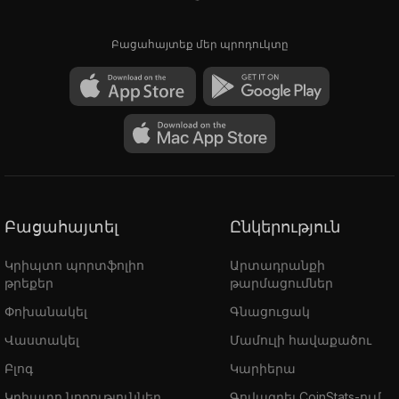
Բացահայտեք մեր պրոդուկտը
Բացահայտել
Ընկերություն
Կրիպտո պորտֆոլիո
Արտադրանքի
թրեքեր
թարմացումներ
Փոխանակել
Գնացուցակ
Վաստակել
Մամուլի հավաքածու
Բլոգ
Կարիերա
Կրիպտո նորություններ
Գովազդել CoinStats-ում