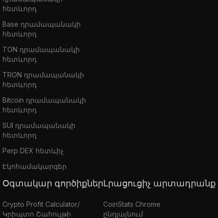
հետևորդ
Base դրամապանակի
հետևորդ
TON դրամապանակի
հետևորդ
TRON դրամապանակի
հետևորդ
Bitcoin դրամապանակի
հետևորդ
SUI դրամապանակի
հետևորդ
Perp DEX հետևիչ
Էկոհամակարգեր
Օգտակար գործիքներ
Լրացուցիչ արտադրանք
Crypto Profit Calculator/
CoinStats Chrome
Կրիպտո Շահույթի
ընդլայնում