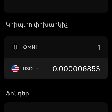
Կրիպտո փոխարկիչ
OMNI
USD
Ֆոնդեր