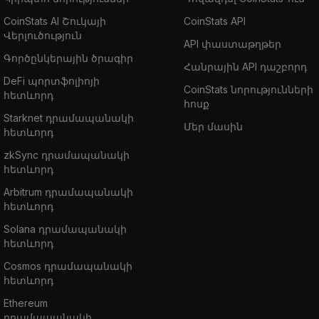
CoinStats AI Շուկայի
CoinStats API
Վերլուծություն
API փաստաթղթեր
Գործընկերային ծրագիր
Հանրային API դաշբորդ
DeFi պորտֆոլիոյի
CoinStats նորությունների
հետևորդ
հոսք
Starknet դրամապանակի
Մեր մասին
հետևորդ
zkSync դրամապանակի
հետևորդ
Arbitrum դրամապանակի
հետևորդ
Solana դրամապանակի
հետևորդ
Cosmos դրամապանակի
հետևորդ
Ethereum
դրամապանակի