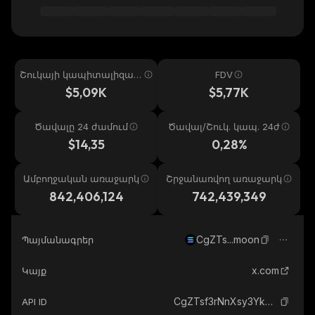
Շուկայի կապիտալիզաց
FDV
իա
$5,09K
$5,77K
Ծավալը 24 ժամում
Ծավալ/Շուկ. կապ. 24ժ
$14,35
0,28%
Ամբողջական առաջարկ
Շրջանառվող առաջարկ
842,406,124
742,439,349
CgZTs...moon
Պայմանագրեր
x.com
Կայք
CgZTsf3rNnXsy3YkXmRr988p1Lrv9FpqBpLPWrAbmoon_solana
API ID