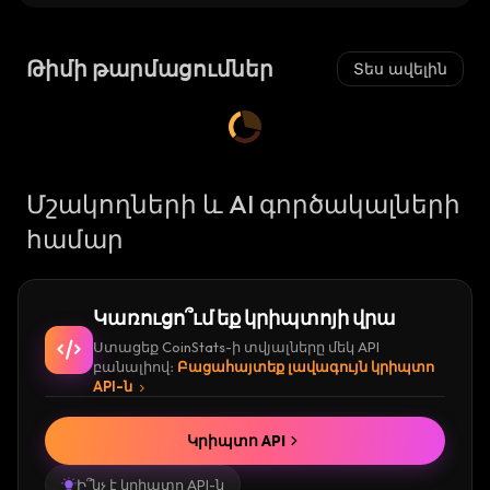
Թիմի թարմացումներ
Տես ավելին
Մշակողների և AI գործակալների
համար
Կառուցո՞ւմ եք կրիպտոյի վրա
Ստացեք CoinStats-ի տվյալները մեկ API
բանալիով։
Բացահայտեք լավագույն կրիպտո
API-ն
Կրիպտո API
Ի՞նչ է կրիպտո API-ն