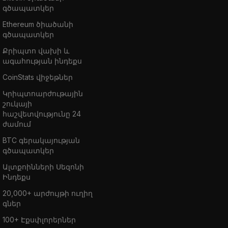
գծապատկեր
Ethereum ծիածանի
գծապատկեր
Քրիպտո վախի և
ագահության ինդեքս
CoinStats վիջեթներ
Կրիպտոարժութային
շուկայի
հաշվետվությունը 24
ժամում
BTC գերակայության
գծապատկեր
Ալտքոինների Սեզոնի
Ինդեքս
20,000+ արժույթի ուղիղ
գներ
100+ Էքսփլորերներ