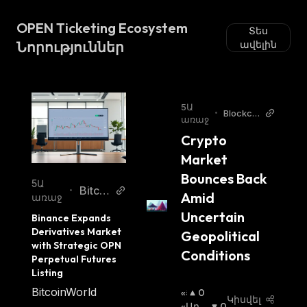
OPEN Ticketing Ecosystem
Տես
Նորություններ
ավելին
5Ա
•
Blockch
առաջ
ainRepo
Crypto 
rter
Market 
Bounces Back 
5Ա
Bitcoi
•
Amid 
առաջ
n Wor
Uncertain 
Binance Expands 
ld
Derivatives Market 
Geopolitical 
with Strategic OPN 
Conditions
Perpetual Futures 
Listing
BitcoinWorld
«Ց
0
Կիսվել
Լ
«Արջ
0