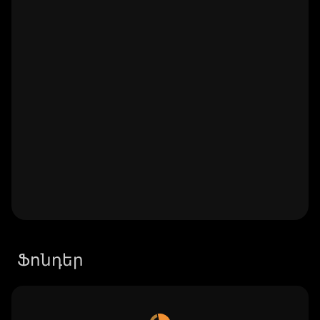
Ֆոնդեր