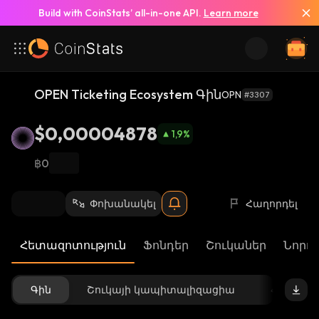
Build with CoinStats’ all-in-one API.
Learn more
OPEN Ticketing Ecosystem Գին
OPN
#3307
$0,00004878
1,9
%
฿0
Փոխանակել
Հաղորդել
Հետազոտություն
Ֆոնդեր
Շուկաներ
Նորու
Գին
Շուկայի կապիտալիզացիա
Հասանե