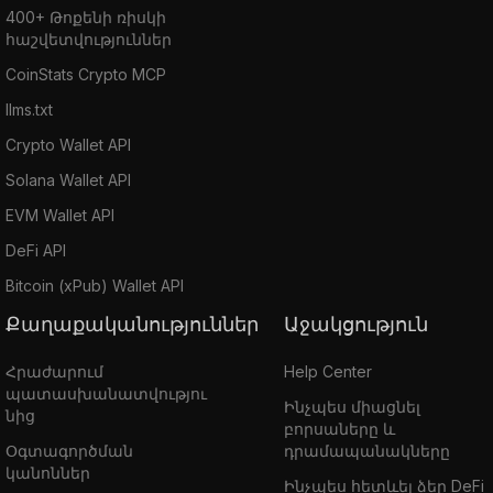
400+ Թոքենի ռիսկի
հաշվետվություններ
CoinStats Crypto MCP
llms.txt
Crypto Wallet API
Solana Wallet API
EVM Wallet API
DeFi API
Bitcoin (xPub) Wallet API
Քաղաքականություններ
Աջակցություն
Հրաժարում
Help Center
պատասխանատվությու
Ինչպես միացնել
նից
բորսաները և
Օգտագործման
դրամապանակները
կանոններ
Ինչպես հետևել ձեր DeFi