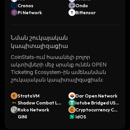
Cronos
Ondo
Pi Network
Bittensor
Նման շուկայական
կապիտալիզացիա
CoinStats-ում հասանելի բոլոր
ակտիվների մեջ սրանք ունեն OPEN
Ticketing Ecosystem-ին ամենանման
շուկայական կապիտալիզացիան:
StratoVM
Dar Open Network
Shadow Combat Le
iotube Bridged USD
ague
Roko Network
T (IoTeX)
Cryptocurrency Coi
GINI
n
IdOS