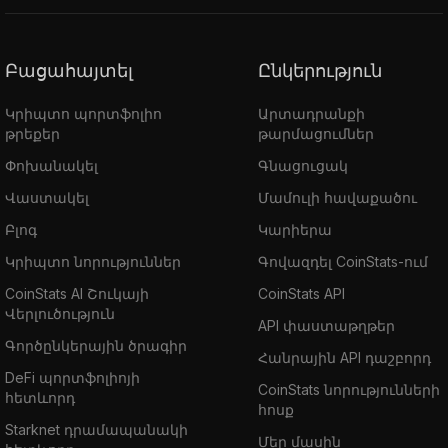
Բացահայտել
Ընկերություն
Կրիպտո պորտֆոլիո
Արտադրանքի
թրեքեր
թարմացումներ
Փոխանակել
Գնացուցակ
Վաստակել
Մամուլի հավաքածու
Բլոգ
Կարիերա
Կրիպտո նորություններ
Գովազդել CoinStats-ում
CoinStats AI Շուկայի
CoinStats API
Վերլուծություն
API փաստաթղթեր
Գործընկերային ծրագիր
Հանրային API դաշբորդ
DeFi պորտֆոլիոյի
CoinStats նորությունների
հետևորդ
հոսք
Starknet դրամապանակի
Մեր մասին