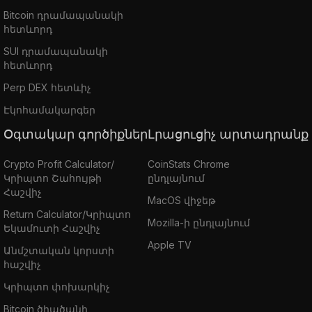
Bitcoin դրամապանակի
հետևորդ
SUI դրամապանակի
հետևորդ
Perp DEX հետևիչ
Էկոհամակարգեր
Օգտակար գործիքներ
Լրացուցիչ արտադրանք
Crypto Profit Calculator/
CoinStats Chrome
Կրիպտո Շահույթի
ընդլայնում
Հաշվիչ
MacOS վիջեթ
Return Calculator/Կրիպտո
Mozilla-ի ընդլայնում
Եկամուտի Հաշվիչ
Apple TV
Անմշտական կորստի
հաշվիչ
Կրիպտո փոխարկիչ
Bitcoin ծիածանի