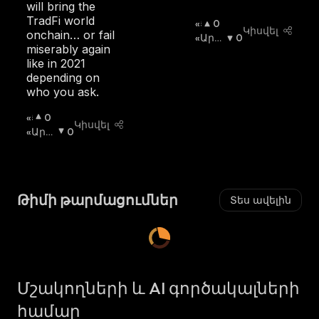
will bring the
TradFi world
«Ց
0
Կիսվել
onchain… or fail
Լ
«Արջ
0
miserably again
Ի»
Ի» Շո
like in 2021
Շ
Ւկա
:
depending on
Ո
who you ask.
Ւ
Կ
«Ց
0
Ա
Կիսվել
Լ
«Արջ
0
:
Ի»
Ի» Շո
Շ
Ւկա
:
Ո
Ւ
Թիմի թարմացումներ
Տես ավելին
Կ
Ա
:
Մշակողների և AI գործակալների
համար