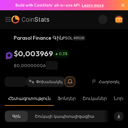
Build with CoinStats’ all-in-one API.
Learn more
Parasol Finance Գին
PSOL
#9526
$0,003969
0,3
%
฿0,00000006
Փոխանակել
Հաղորդել
Հետազոտություն
Ֆոնդեր
Շուկաներ
Նորու
Գին
Շուկայի կապիտալիզացիա
Հասանե