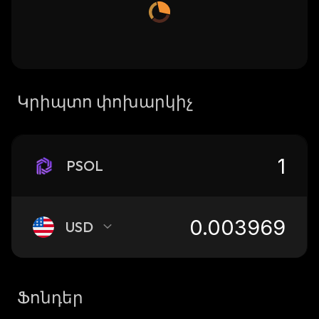
Կրիպտո փոխարկիչ
PSOL
USD
Ֆոնդեր