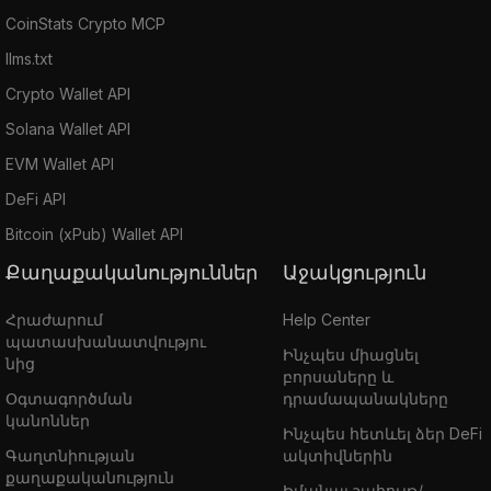
CoinStats Crypto MCP
llms.txt
Crypto Wallet API
Solana Wallet API
EVM Wallet API
DeFi API
Bitcoin (xPub) Wallet API
Քաղաքականություններ
Աջակցություն
Հրաժարում
Help Center
պատասխանատվությու
Ինչպես միացնել
նից
բորսաները և
Օգտագործման
դրամապանակները
կանոններ
Ինչպես հետևել ձեր DeFi
Գաղտնիության
ակտիվներին
քաղաքականություն
Իմանալ շահույթ/