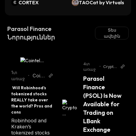
CORTEX
TAOCat by Virtuals
Parasol Finance
Տես
Նորություններ
ավելին
4տ
•
Crypto
առաջ
Press
1տ
Coint
•
Parasol 
առաջ
elegr
Finance 
 Will Robinhood’s 
aph
tokenized stocks 
(PSOL) Is Now 
REALLY take over 
Available for 
the world? Pros and 
Trading on 
cons 
LBank 
Robinhood and
Kraken’s
Exchange
tokenized stocks