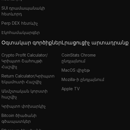
SUI դրամապանակի
հետևորդ
Perp DEX հետևիչ
Էկոհամակարգեր
Օգտակար գործիքներ
Լրացուցիչ արտադրանք
Crypto Profit Calculator/
CoinStats Chrome
Կրիպտո Շահույթի
ընդլայնում
Հաշվիչ
MacOS վիջեթ
Return Calculator/Կրիպտո
Mozilla-ի ընդլայնում
Եկամուտի Հաշվիչ
Apple TV
Անմշտական կորստի
հաշվիչ
Կրիպտո փոխարկիչ
Bitcoin ծիածանի
գծապատկեր