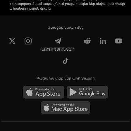
օգտագործում կամ ապավինում բացառապես ձեր սեփական ռիսկի
և հայեցողության վրա է:
Մնացեք կապի մեջ
ՆՈՐՈՒԹՅՈՒՆՆԵՐ
Բացահայտեք մեր պրոդուկտը