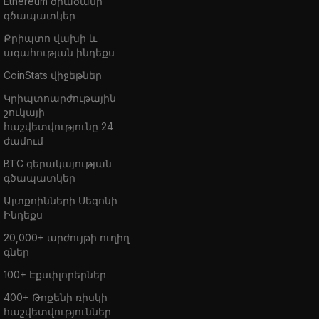
Ethereum ծիածանի
գծապատկեր
Քրիպտո վախի և
ագահության ինդեքս
CoinStats վիջեթներ
Կրիպտոարժութային
շուկայի
հաշվետվությունը 24
ժամում
BTC գերակայության
գծապատկեր
Ալտքոինների Սեզոնի
Ինդեքս
20,000+ արժույթի ուղիղ
գներ
100+ Էքսփլորերներ
400+ Թոքենի ռիսկի
հաշվետվություններ