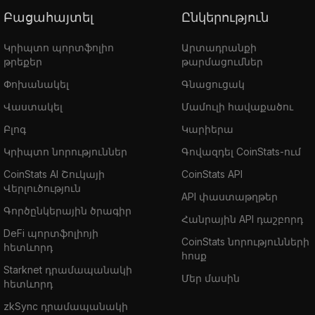
Բացահայտել
Ընկերություն
Կրիպտո պորտֆոլիո
Արտադրանքի
թրեքեր
թարմացումներ
Փոխանակել
Գնացուցակ
Վաստակել
Մամուլի հավաքածու
Բլոգ
Կարիերա
Կրիպտո նորություններ
Գովազդել CoinStats-ում
CoinStats AI Շուկայի
CoinStats API
Վերլուծություն
API փաստաթղթեր
Գործընկերային ծրագիր
Հանրային API դաշբորդ
DeFi պորտֆոլիոյի
CoinStats նորությունների
հետևորդ
հոսք
Starknet դրամապանակի
Մեր մասին
հետևորդ
zkSync դրամապանակի