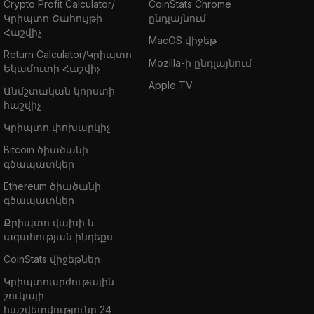
Crypto Profit Calculator/
CoinStats Chrome
Կրիպտո Շահույթի
ընդլայնում
Հաշվիչ
MacOS վիջեթ
Return Calculator/Կրիպտո
Mozilla-ի ընդլայնում
Եկամուտի Հաշվիչ
Apple TV
Անմշտական կորստի
հաշվիչ
Կրիպտո փոխարկիչ
Bitcoin ծիածանի
գծապատկեր
Ethereum ծիածանի
գծապատկեր
Քրիպտո վախի և
ագահության ինդեքս
CoinStats վիջեթներ
Կրիպտոարժութային
շուկայի
հաշվետվությունը 24