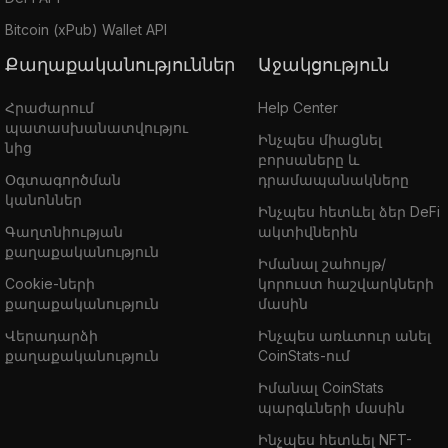
Bitcoin (xPub) Wallet API
Քաղաքականություններ
Աջակցություն
Հրաժարում
Help Center
պատասխանատվությու
Ինչպես միացնել
նից
բորսաները և
Օգտագործման
դրամապանակները
կանոններ
Ինչպես հետևել ձեր DeFi
Գաղտնիության
ակտիվներին
քաղաքականություն
Իմանալ շահույթ/
Cookie-ների
կորուստ հաշվարկների
քաղաքականություն
մասին
Վերադարձի
Ինչպես առևտուր անել
քաղաքականություն
CoinStats-ում
Իմանալ CoinStats
պարգևների մասին
Ինչպես հետևել NFT-