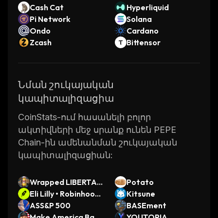
Cash Cat
Hyperliquid
Pi Network
Solana
Ondo
Cardano
Zcash
Bittensor
Նման շուկայական
կապիտալիզացիա
CoinStats-ում հասանելի բոլոր
ակտիվների մեջ սրանք ունեն PEPE
Chain-ին ամենանման շուկայական
կապիտալիզացիան:
Wrapped LIBERTAS
Potato
OMNIBUS
Eli Lilly • Robinhood
Kitsune
Token
ASS&P 500
BASEment
Make America Base
YOUTOPIA