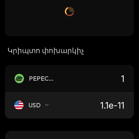
Կրիպտո փոխարկիչ
PEPECHAIN
USD