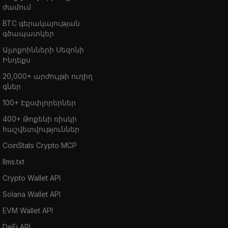
ժամում
BTC գերակայության
գծապատկեր
Ալտքոինների Սեզոնի
Ինդեքս
20,000+ արժույթի ուղիղ
գներ
100+ Էքսփլորերներ
400+ Թոքենի ռիսկի
հաշվետվություններ
CoinStats Crypto MCP
llms.txt
Crypto Wallet API
Solana Wallet API
EVM Wallet API
DeFi API