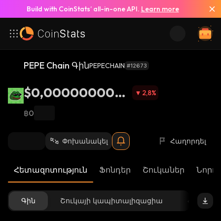
Build with CoinStats’ all-in-one API.
Learn more
PEPE Chain Գին
PEPECHAIN
#12673
$0,000000000
2,8
%
011
฿0
Փոխանակել
Հաղորդել
Հետազոտություն
Ֆոնդեր
Շուկաներ
Նորու
Գին
Շուկայի կապիտալիզացիա
Հասանե