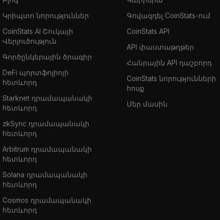
Կրիպտո նորություններ
Գովազդել CoinStats-ում
CoinStats AI Շուկայի
CoinStats API
Վերլուծություն
API փաստաթղթեր
Գործընկերային ծրագիր
Հանրային API դաշբորդ
DeFi պորտֆոլիոյի
CoinStats նորությունների
հետևորդ
հոսք
Starknet դրամապանակի
Մեր մասին
հետևորդ
zkSync դրամապանակի
հետևորդ
Arbitrum դրամապանակի
հետևորդ
Solana դրամապանակի
հետևորդ
Cosmos դրամապանակի
հետևորդ