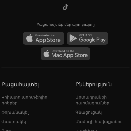
Բացահայտեք մեր պրոդուկտը
Բացահայտել
Ընկերություն
Կրիպտո պորտֆոլիո
Արտադրանքի
թրեքեր
թարմացումներ
Փոխանակել
Գնացուցակ
Վաստակել
Մամուլի հավաքածու
Բլոգ
Կարիերա