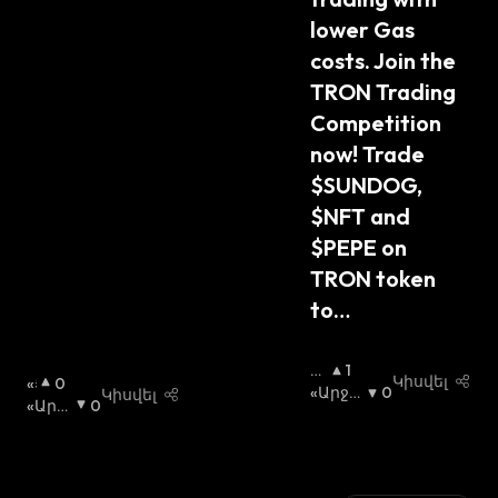
lower Gas 
costs. Join the 
TRON Trading 
Competition 
now! Trade 
$SUNDOG, 
$NFT and 
$PEPE on 
TRON token 
to…
«Ց
1
Կիսվել
«Ց
0
Լ
«Արջ
0
Կիսվել
Լ
«Արջ
0
Ի»
Ի» Շու
Ի»
Ի» Շո
Շ
Կա
:
Շ
Ւկա
:
Ու
Ո
Կ
Ւ