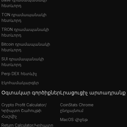
հետևորդ
TON դրամապանակի
հետևորդ
TRON դրամապանակի
հետևորդ
Bitcoin դրամապանակի
հետևորդ
SUI դրամապանակի
հետևորդ
Perp DEX հետևիչ
Էկոհամակարգեր
Օգտակար գործիքներ
Լրացուցիչ արտադրանք
Crypto Profit Calculator/
CoinStats Chrome
Կրիպտո Շահույթի
ընդլայնում
Հաշվիչ
MacOS վիջեթ
Return Calculator/Կրիպտո