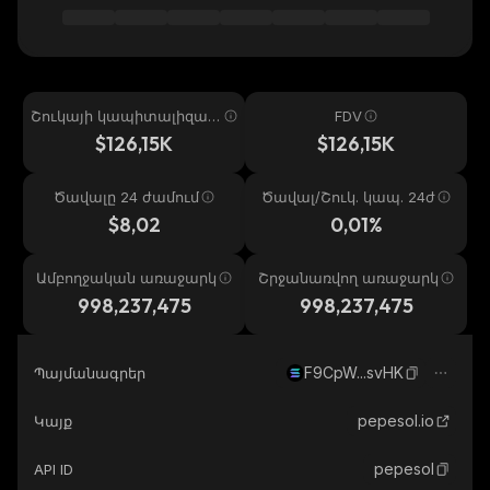
Շուկայի կապիտալիզաց
FDV
իա
$126,15K
$126,15K
Ծավալը 24 ժամում
Ծավալ/Շուկ. կապ. 24ժ
$8,02
0,01%
Ամբողջական առաջարկ
Շրջանառվող առաջարկ
998,237,475
998,237,475
F9CpW...svHK
Պայմանագրեր
pepesol.io
Կայք
pepesol
API ID