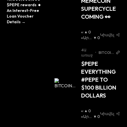
MEMECOIN 
$PEPE rewards 🔸 
SUPERCYCLE 
An Interest-Free 
COMING 👀
Loan Voucher 
Details →
«Ց
0
Կիսվել
Լ
«Արջ
0
Ի»
Ի» Շո
Շ
Ւկա
:
4Ա
•
BITCOIN
Ո
առաջ
LFG® T
Ւ
$PEPE 
witter
Կ
EVERYTHING 
Ա
:
#PEPE TO 
$100 BILLION 
DOLLARS
«Ց
0
Կիսվել
Լ
«Արջ
0
Ի»
Ի» Շո