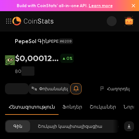
Build with CoinStats’ all-in-one API.
Learn more
PepeSol Գին
PEPE
#6209
$0,000126
0
%
4
฿0
Փոխանակել
Հաղորդել
Հետազոտություն
Ֆոնդեր
Շուկաներ
Նորու
Գին
Շուկայի կապիտալիզացիա
Հասանե