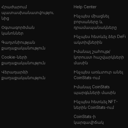
Հրաժարում
Help Center
պատասխանատվությու
Ինչպես միացնել
նից
բորսաները և
Օգտագործման
դրամապանակները
կանոններ
Ինչպես հետևել ձեր DeFi
Գաղտնիության
ակտիվներին
քաղաքականություն
Իմանալ շահույթ/
Cookie-ների
կորուստ հաշվարկների
քաղաքականություն
մասին
Վերադարձի
Ինչպես առևտուր անել
քաղաքականություն
CoinStats-ում
Իմանալ CoinStats
պարգևների մասին
Ինչպես հետևել NFT-
ներին CoinStats-ում
CoinStats-ի
կարգավիճակ