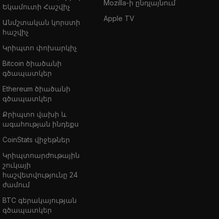
Mozilla-ի ընդլայնում
Եկամուտի Հաշվիչ
Apple TV
Անմշտական կորստի
հաշվիչ
Կրիպտո փոխարկիչ
Bitcoin ծիածանի
գծապատկեր
Ethereum ծիածանի
գծապատկեր
Քրիպտո վախի և
ագահության ինդեքս
CoinStats վիջեթներ
Կրիպտոարժութային
շուկայի
հաշվետվությունը 24
ժամում
BTC գերակայության
գծապատկեր