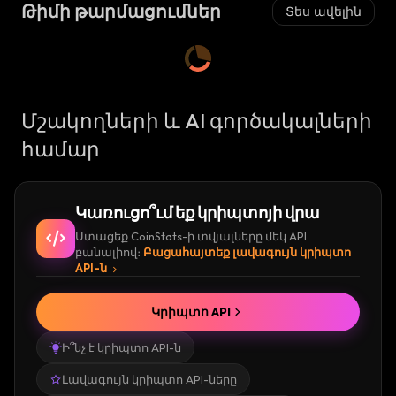
Ա
Թիմի թարմացումներ
Տես ավելին
Կ
:
Ա
:
Մշակողների և AI գործակալների
համար
Կառուցո՞ւմ եք կրիպտոյի վրա
Ստացեք CoinStats-ի տվյալները մեկ API
բանալիով։
Բացահայտեք լավագույն կրիպտո
API-ն
Կրիպտո API
Ի՞նչ է կրիպտո API-ն
Լավագույն կրիպտո API-ները