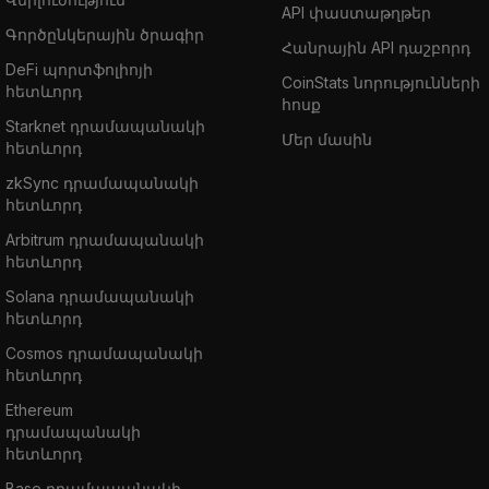
API փաստաթղթեր
Գործընկերային ծրագիր
Հանրային API դաշբորդ
DeFi պորտֆոլիոյի
CoinStats նորությունների
հետևորդ
հոսք
Starknet դրամապանակի
Մեր մասին
հետևորդ
zkSync դրամապանակի
հետևորդ
Arbitrum դրամապանակի
հետևորդ
Solana դրամապանակի
հետևորդ
Cosmos դրամապանակի
հետևորդ
Ethereum
դրամապանակի
հետևորդ
Base դրամապանակի