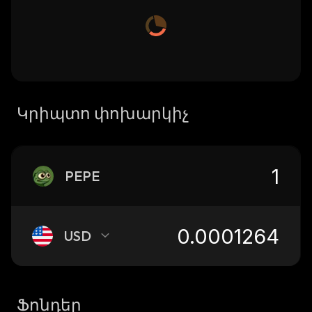
Կրիպտո փոխարկիչ
PEPE
USD
Ֆոնդեր