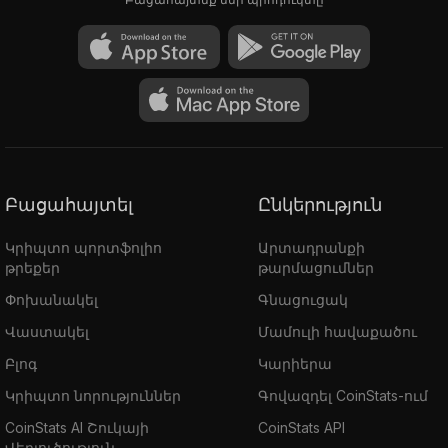
Բացահայտել
Ընկերություն
Կրիպտո պորտֆոլիո
Արտադրանքի
թրեքեր
թարմացումներ
Փոխանակել
Գնացուցակ
Վաստակել
Մամուլի հավաքածու
Բլոգ
Կարիերա
Կրիպտո նորություններ
Գովազդել CoinStats-ում
CoinStats AI Շուկայի
CoinStats API
Վերլուծություն