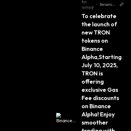
Շ
Ւկա
:
1տ
•
Binance
Ո
առաջ
Twitter
Ւ
To celebrate 
Կ
the launch of 
Ա
:
new TRON 
tokens on 
Binance 
Alpha,Starting 
July 10, 2025, 
TRON is 
offering 
exclusive Gas 
Fee discounts 
on Binance 
Alpha! Enjoy 
smoother 
trading with 