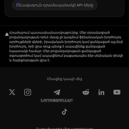
Լավագույն դրամապանակի API-ները
Հրաժարում պատասխանատվությունից
.
Մեր տրամադրած
բովանդակության որևէ մասը չի կազմում ֆինանսական խորհուրդ
արժույթների գների, իրավական խորհուրդ կամ ցանկացած այլ ձևի
խորհուրդ, որի վրա դուք պետք է ապավինեք ցանկացած
նպատակի համար: Մեր բովանդակության ցանկացած
օգտագործում կամ ապավինում բացառապես ձեր սեփական ռիսկի
և հայեցողության վրա է:
Մնացեք կապի մեջ
ՆՈՐՈՒԹՅՈՒՆՆԵՐ
Բացահայտեք մեր պրոդուկտը