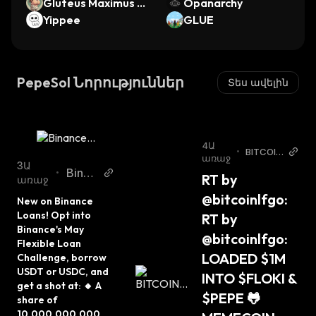
Gluteus Maximus by
e WETH
Opanarchy
Virtuals
Yippee
GLUE
PepeSol Նորություններ
Տես ավելին
4Ա
•
BITCOIN
առաջ
LFG® T
3Ա
Binan
•
RT by 
witter
առաջ
ce Tw
@bitcoinlfgo: 
New on Binance 
itter
Loans! Opt into 
RT by 
Binance's May 
@bitcoinlfgo: 
Flexible Loan 
LOADED $1M 
Challenge, borrow 
USDT or USDC, and 
INTO $FLOKI & 
get a shot at: 🔸 A 
$PEPE 🐸 
share of 
10,000,000,000 