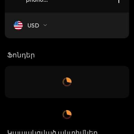
USD
Ֆոնդեր
Կապակցված ակտիվներ