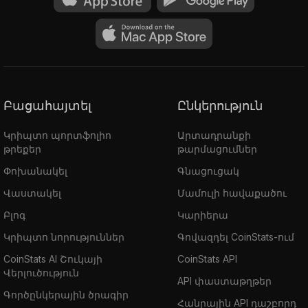
Բացահայտել
Ընկերություն
Կրիպտո պորտֆոլիո
Արտադրանքի
թրեքեր
թարմացումներ
Փոխանակել
Գնացուցակ
Վաստակել
Մամուլի հավաքածու
Բլոգ
Կարիերա
Կրիպտո նորություններ
Գովազդել CoinStats-ում
CoinStats AI Շուկայի
CoinStats API
Վերլուծություն
API փաստաթղթեր
Գործընկերային ծրագիր
Հանրային API դաշբորդ