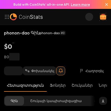
Build with CoinStats’ all-in-one API.
Learn more
phonon-dao Գին
phonon-dao
#0
$0
฿0
Փոխանակել
Հաղորդել
Հետազոտություն
Ֆոնդեր
Շուկաներ
Նորու
Գին
Շուկայի կապիտալիզացիա
Հասանե