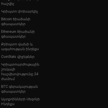
հաշվիչ
Կրիպտո փոխարկիչ
Bitcoin ծիածանի
գծապատկեր
Ethereum ծիածանի
գծապատկեր
Քրիպտո վախի և
ագահության ինդեքս
CoinStats վիջեթներ
Կրիպտոարժութային
շուկայի
հաշվետվությունը 24
ժամում
BTC գերակայության
գծապատկեր
Ալտքոինների Սեզոնի
Ինդեքս