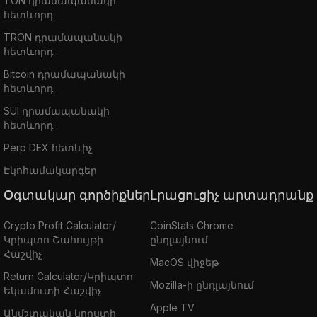
TON դրամապանակի
հետևորդ
TRON դրամապանակի
հետևորդ
Bitcoin դրամապանակի
հետևորդ
SUI դրամապանակի
հետևորդ
Perp DEX հետևիչ
Էկոհամակարգեր
Օգտակար գործիքներ
Լրացուցիչ արտադրանք
Crypto Profit Calculator/
CoinStats Chrome
Կրիպտո Շահույթի
ընդլայնում
Հաշվիչ
MacOS վիջեթ
Return Calculator/Կրիպտո
Mozilla-ի ընդլայնում
Եկամուտի Հաշվիչ
Apple TV
Անմշտական կորստի