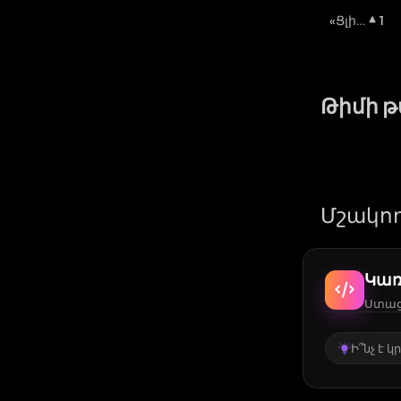
«Ցլի»
1
Շուկ
Ա
:
Թիմի 
Մշակող
Կառ
Ստացե
Ի՞նչ է 