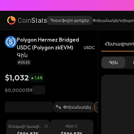
Պորտֆոլիո թրեքեր
Փոխանակել
Կրիպտ
Polygon Hermez Bridged
Հետազոտու
USDC (Polygon zkEVM)
USDC
Գին
#3535
Գին
$1,032
1,6
%
฿0,0000159
Փոխանակել
Շուկայի կապիտ
FDV
ալիզացիա
$896,83K
$896,83K