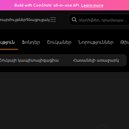
Build with CoinStats’ all-in-one API.
Learn more
ոարժույթներ
Գնացուցակ
թյուն
Ֆոնդեր
Շուկաներ
Նորություններ
Թի
Շուկայի կապիտալիզացիա
Հասանելի առաջարկ