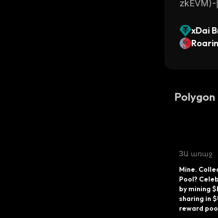
zkEVM)
xDai 
nosis)
Roarin
Polygon
3Ա առաջ
Mine. Collec
Pool? Celeb
by mining $B
sharing in 
reward pool