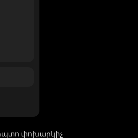
իպտո փոխարկիչ