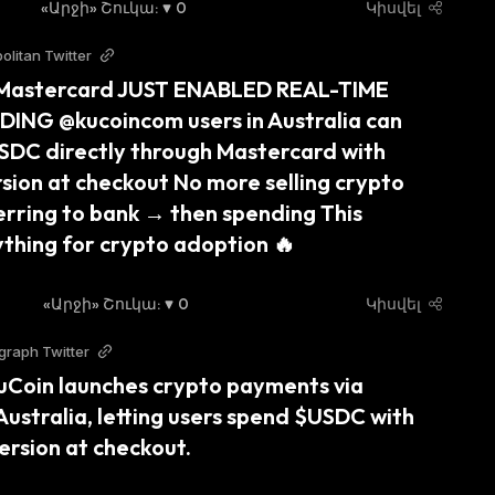
«Արջի» Շուկա
:
0
Կիսվել
olitan Twitter
Mastercard JUST ENABLED REAL-TIME 
NG @kucoincom users in Australia can 
DC directly through Mastercard with 
sion at checkout No more selling crypto 
erring to bank → then spending This 
thing for crypto adoption 🔥
«Արջի» Շուկա
:
0
Կիսվել
graph Twitter
uCoin launches crypto payments via 
ustralia, letting users spend $USDC with 
ersion at checkout.