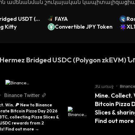
-ին ամենանման շուկայական կապիտալիզացիա
Bridged USDT (G
FAYA
Ra
g Kitty
Convertible JPY Token
XL
 Hermez Bridged USDC (Polygon zkEVM) 
3Ա առաջ
•
Binance
Mine. Collect.
Binance Twitter
•
Bitcoin Pizza 
t. Win. 🍕 New to Binance 
rate Bitcoin Pizza Day 2026 
Slices & shari
TC, collecting Pizza Slices & 
Find out more
$USDC rewards from 2 
s! Find out more →