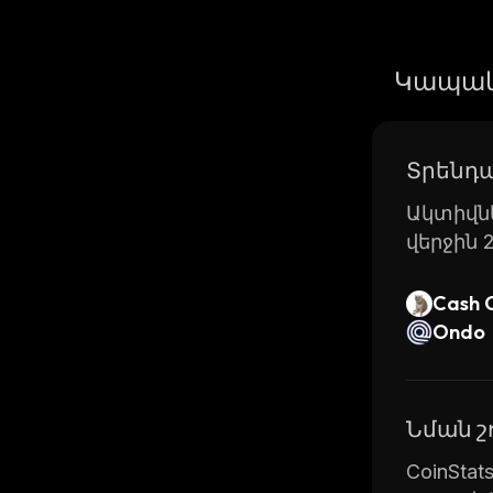
Կապակ
Տրենդա
Ակտիվնե
վերջին 
Cash 
Ondo
Նման 
CoinSta