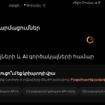
«Ցլի» Շուկա
:
0
«Արջի»
0
Կիսվել
Շուկա
:
թարմացումներ
ների և AI գործակալների համար
ուցո՞ւմ եք կրիպտոյի վրա
ք CoinStats-ի տվյալները մեկ API բանալիով։
Բացահայտեք լավագո
կրիպտո API-ն
Լավագույն կրիպտո API-ները
Լավագույն