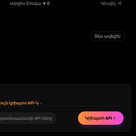
«Արջի» Շուկա
:
0
Կիսվել
Տես ավելին
ւյն կրիպտո API-ն
Կրիպտո API
 դրամապանակի API-ները