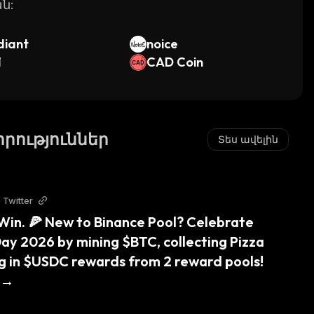
ն:
diant
noice
1
CAD Coin
Նորություններ
Տես ավելին
 Twitter
 Win. 🍕 New to Binance Pool? Celebrate 
Day 2026 by mining $BTC, collecting Pizza 
ng in $USDC rewards from 2 reward pools! 
 →