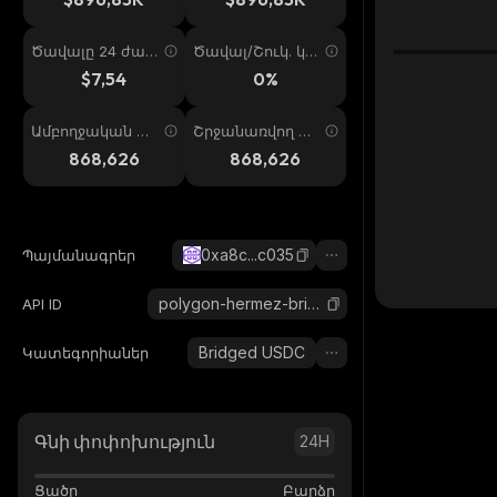
Ծավալը 24 ժամ
Ծավալ/Շուկ. կա
ում
պ. 24ժ
$7,54
0%
Ամբողջական առ
Շրջանառվող առ
աջարկ
աջարկ
868,626
868,626
0xa8c...c035
Պայմանագրեր
polygon-hermez-bridged-usdc-polygon-zkevm
API ID
Bridged USDC
Կատեգորիաներ
Գնի փոփոխություն
24H
Ցածր
Բարձր