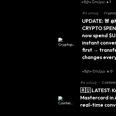
«Ցլի» Շուկա
:
1
4Ա առաջ
•
Cryptop
UPDATE: 🚨 @
CRYPTO SPENDI
now spend $US
instant conver
first → transf
changes every
«Ցլի» Շուկա
:
0
4Ա առաջ
•
Cointele
🇦🇺 LATEST: K
Mastercard in A
real-time conv