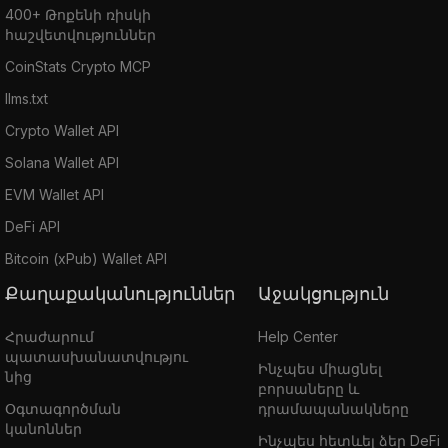
400+ Թոքենի ռիսկի
հաշվետվություններ
CoinStats Crypto MCP
llms.txt
Crypto Wallet API
Solana Wallet API
EVM Wallet API
DeFi API
Bitcoin (xPub) Wallet API
Քաղաքականություններ
Աջակցություն
Հրաժարում
Help Center
պատասխանատվությու
Ինչպես միացնել
նից
բորսաները և
Օգտագործման
դրամապանակները
կանոններ
Ինչպես հետևել ձեր DeFi