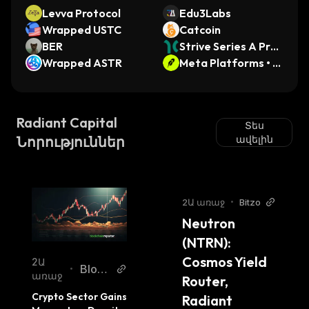
Levva Protocol
Edu3Labs
Wrapped USTC
Catcoin
BER
Strive Series A Pref
Wrapped ASTR
erred (Dinari Token
Meta Platforms • R
ized Stock)
obinhood Token
Radiant Capital
Տես
Նորություններ
ավելին
2Ա առաջ
•
Bitzo
Neutron 
(NTRN): 
Cosmos Yield 
2Ա
Block
•
առաջ
Router, 
chain
Crypto Sector Gains 
Radiant 
Repor