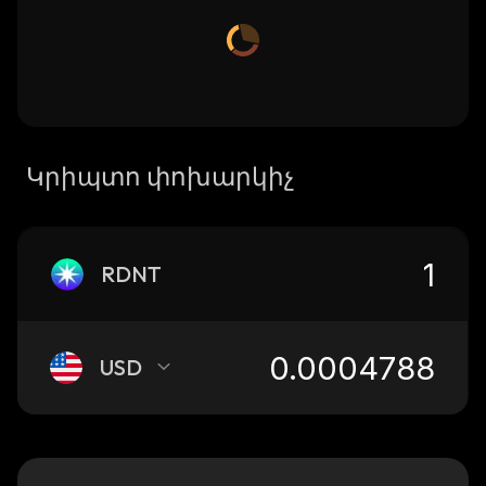
Կրիպտո փոխարկիչ
RDNT
USD