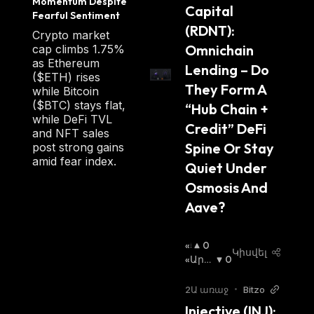
Momentum Despite 
Capital 
ter
Fearful Sentiment
(RDNT): 
Crypto market
Omnichain 
cap climbs 1.75%
as Ethereum
Lending – Do 
($ETH) rises
They Form A 
while Bitcoin
($BTC) stays flat,
“Hub Chain + 
while DeFi TVL
Credit” DeFi 
and NFT sales
Spine Or Stay 
post strong gains
amid fear index.
Quiet Under 
Osmosis And 
Aave?
«Ց
0
Կիսվել
Լ
«Արջ
0
Ի»
Ի» Շո
Շ
Ւկա
:
2Ա առաջ
•
Bitzo
Ո
Injective (INJ): 