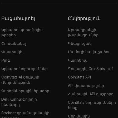
Բացահայտել
Ընկերություն
Կրիպտո պորտֆոլիո
Արտադրանքի
թրեքեր
թարմացումներ
Փոխանակել
Գնացուցակ
Վաստակել
Մամուլի հավաքածու
Բլոգ
Կարիերա
Կրիպտո նորություններ
Գովազդել CoinStats-ում
CoinStats AI Շուկայի
CoinStats API
Վերլուծություն
API փաստաթղթեր
Գործընկերային ծրագիր
Հանրային API դաշբորդ
DeFi պորտֆոլիոյի
CoinStats նորությունների
հետևորդ
հոսք
Starknet դրամապանակի
Մեր մասին