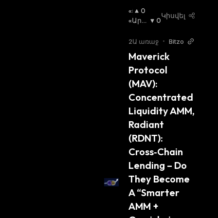
«Ց
0
Կիսվել
Լ
«Արջ
0
Ի»
Ի» Շո
Շ
Ւկա
:
2Ա առաջ
•
Bitzo
Ո
Maverick 
Ւ
Protocol 
Կ
Ա
(MAV): 
:
Concentrated 
Liquidity AMM, 
Radiant 
(RDNT): 
Cross‑Chain 
Lending – Do 
They Become 
A “Smarter 
AMM + 