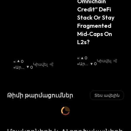
Omnichain 
Credit” DeFi 
Stack Or Stay 
Fragmented 
Mid‑Caps On 
L2s?
«Ց
0
Կիսվել
«Ց
0
Լ
«Արջ
0
Կիսվել
Լ
«Արջ
0
Ի»
Ի» Շո
Ի»
Ի» Շո
Շ
Ւկա
:
Շ
Ւկա
:
Ո
Ո
Ւ
Ւ
Կ
Թիմի թարմացումներ
Տես ավելին
Կ
Ա
Ա
:
: