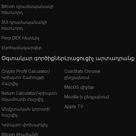
Bitcoin դրամապանակի
հետևորդ
SUI դրամապանակի
հետևորդ
Perp DEX հետևիչ
Էկոհամակարգեր
Օգտակար գործիքներ
Լրացուցիչ արտադրանք
Crypto Profit Calculator/
CoinStats Chrome
Կրիպտո Շահույթի
ընդլայնում
Հաշվիչ
MacOS վիջեթ
Return Calculator/Կրիպտո
Mozilla-ի ընդլայնում
Եկամուտի Հաշվիչ
Apple TV
Անմշտական կորստի
հաշվիչ
Կրիպտո փոխարկիչ
Bitcoin ծիածանի