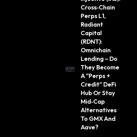
Ւ
Cross‑Chain 
Կ
Ա
Perps L1, 
:
Radiant 
Capital 
(RDNT): 
Omnichain 
Lending – Do 
They Become 
A “Perps + 
Credit” DeFi 
Hub Or Stay 
Mid‑Cap 
Alternatives 
To GMX And 
Aave?