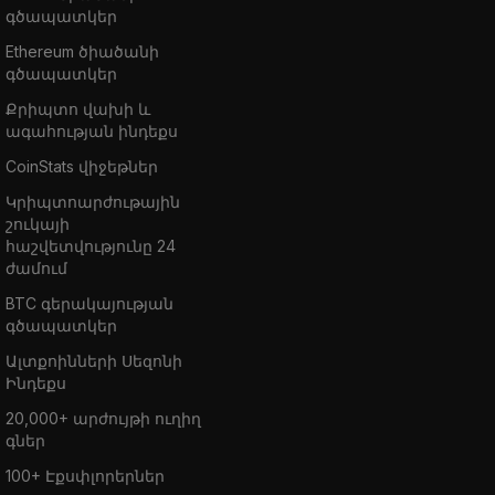
գծապատկեր
Ethereum ծիածանի
գծապատկեր
Քրիպտո վախի և
ագահության ինդեքս
CoinStats վիջեթներ
Կրիպտոարժութային
շուկայի
հաշվետվությունը 24
ժամում
BTC գերակայության
գծապատկեր
Ալտքոինների Սեզոնի
Ինդեքս
20,000+ արժույթի ուղիղ
գներ
100+ Էքսփլորերներ