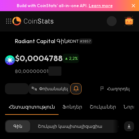
Build with CoinStats’ all-in-one API.
Learn more
Radiant Capital Գին
RDNT
#3857
$0,0004788
2,2
%
฿0,00000001
Փոխանակել
Հաղորդել
Հետազոտություն
Ֆոնդեր
Շուկաներ
Նորու
Գին
Շուկայի կապիտալիզացիա
Հասանե