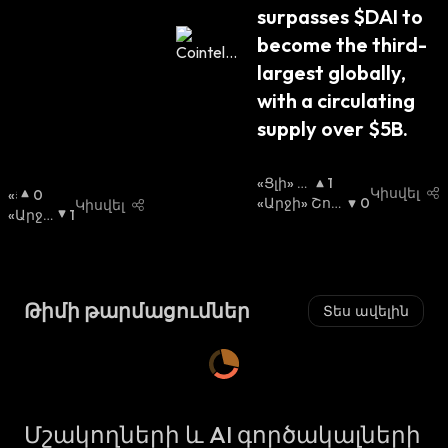
surpasses $DAI to 
become the third-
largest globally, 
with a circulating 
supply over $5B.
«Ցլի» Շ
1
Կիսվել
«Ց
0
Ուկա
«Արջի» Շու
:
0
Կիսվել
Լ
«Արջ
1
Կա
:
Ի»
Ի» Շու
Շ
Կա
:
Ո
Ւ
Թիմի թարմացումներ
Տես ավելին
Կ
Ա
:
Մշակողների և AI գործակալների