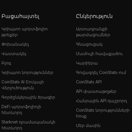
Բացահայտել
Ընկերություն
Կրիպտո պորտֆոլիո
Արտադրանքի
թրեքեր
թարմացումներ
Փոխանակել
Գնացուցակ
Վաստակել
Մամուլի հավաքածու
Բլոգ
Կարիերա
Կրիպտո նորություններ
Գովազդել CoinStats-ում
CoinStats AI Շուկայի
CoinStats API
Վերլուծություն
API փաստաթղթեր
Գործընկերային ծրագիր
Հանրային API դաշբորդ
DeFi պորտֆոլիոյի
CoinStats նորությունների
հետևորդ
հոսք
Starknet դրամապանակի
Մեր մասին
հետևորդ