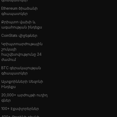
Ethereum ծիածանի
գծապատկեր
Քրիպտո վախի և
ագահության ինդեքս
CoinStats վիջեթներ
Կրիպտոարժութային
շուկայի
հաշվետվությունը 24
ժամում
BTC գերակայության
գծապատկեր
Ալտքոինների Սեզոնի
Ինդեքս
20,000+ արժույթի ուղիղ
գներ
100+ Էքսփլորերներ
400+ Թոքենի ռիսկի