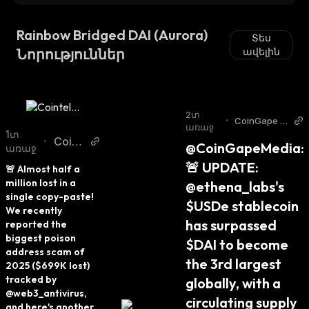
Rainbow Bridged DAI (Aurora)
Տես
Նորություններ
ավելին
2տ
•
CoinGape T
առաջ
witter
1տ
Coint
•
@CoinGapeMedia: 
առաջ
elegr
🚨 UPDATE: 
🚨 Almost half a 
aph T
million lost in a 
@ethena_labs's 
witter
single copy-paste! 
$USDe stablecoin 
We recently 
has surpassed 
reported the 
biggest poison 
$DAI to become 
address scam of 
the 3rd largest 
2025 ($699K lost) 
tracked by 
globally, with a 
@web3_antivirus, 
circulating supply 
and here's another 