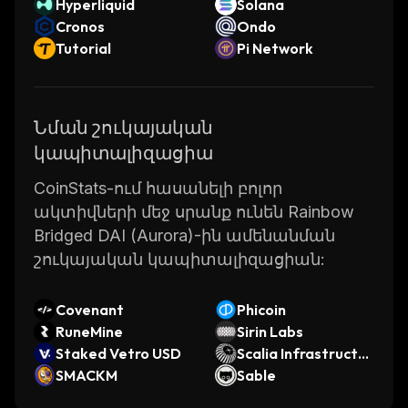
Hyperliquid
Solana
Cronos
Ondo
Tutorial
Pi Network
Նման շուկայական
կապիտալիզացիա
CoinStats-ում հասանելի բոլոր
ակտիվների մեջ սրանք ունեն Rainbow
Bridged DAI (Aurora)-ին ամենանման
շուկայական կապիտալիզացիան:
Covenant
Phicoin
RuneMine
Sirin Labs
Staked Vetro USD
Scalia Infrastructur
SMACKM
e
Sable