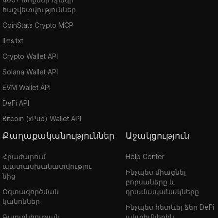
հաշվետվություններ
CoinStats Crypto MCP
llms.txt
Crypto Wallet API
Solana Wallet API
EVM Wallet API
DeFi API
Bitcoin (xPub) Wallet API
Քաղաքականություններ
Աջակցություն
Հրաժարում
Help Center
պատասխանատվությու
Ինչպես միացնել
նից
բորսաները և
Օգտագործման
դրամապանակները
կանոններ
Ինչպես հետևել ձեր DeFi
Գաղտնիության
ակտիվներին