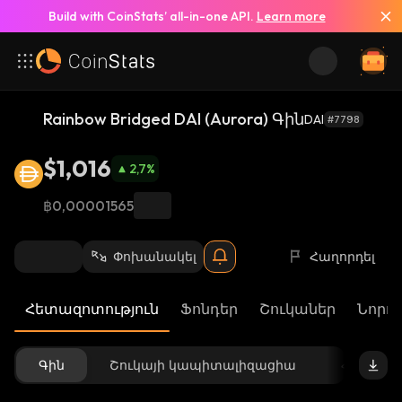
Build with CoinStats’ all-in-one API.
Learn more
Rainbow Bridged DAI (Aurora) Գին
DAI
#7798
$1,016
2,7
%
฿0,00001565
Փոխանակել
Հաղորդել
Հետազոտություն
Ֆոնդեր
Շուկաներ
Նորու
Գին
Շուկայի կապիտալիզացիա
Հասանե