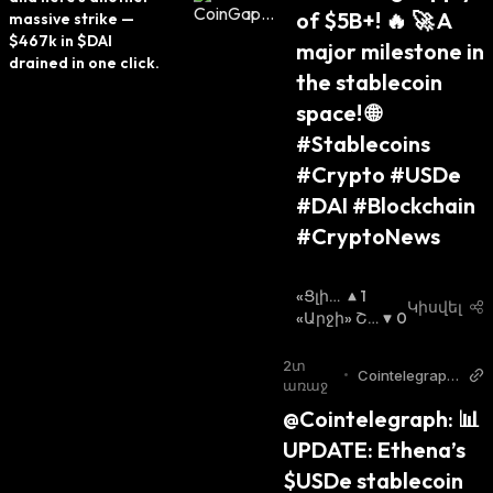
of $5B+! 🔥 🚀 A 
massive strike — 
$467k in $DAI 
major milestone in 
drained in one click.
the stablecoin 
space! 🌐
#Stablecoins 
#Crypto #USDe 
#DAI #Blockchain 
#CryptoNews
«Ցլի»
1
Կիսվել
Շուկ
«Արջի» Շո
0
Ա
Ւկա
:
:
2տ
•
Cointelegraph
առաջ
Twitter
@Cointelegraph: 📊 
UPDATE: Ethena’s 
$USDe stablecoin 