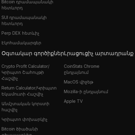
Bitcoin դրամապանակի
հետևորդ
SUI դրամապանակի
հետևորդ
Perp DEX հետևիչ
Էկոհամակարգեր
Օգտակար գործիքներ
Լրացուցիչ արտադրանք
Crypto Profit Calculator/
CoinStats Chrome
Կրիպտո Շահույթի
ընդլայնում
Հաշվիչ
MacOS վիջեթ
Return Calculator/Կրիպտո
Mozilla-ի ընդլայնում
Եկամուտի Հաշվիչ
Apple TV
Անմշտական կորստի
հաշվիչ
Կրիպտո փոխարկիչ
Bitcoin ծիածանի
գծապատկեր