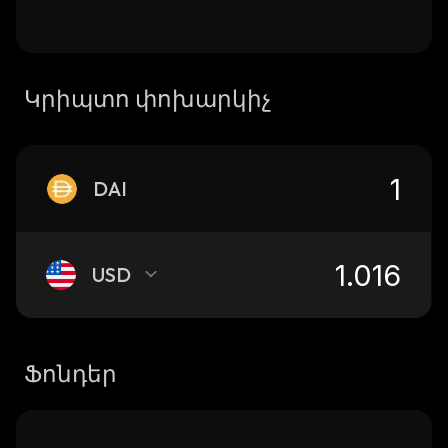
Կրիպտո փոխարկիչ
DAI
USD
Ֆոնդեր