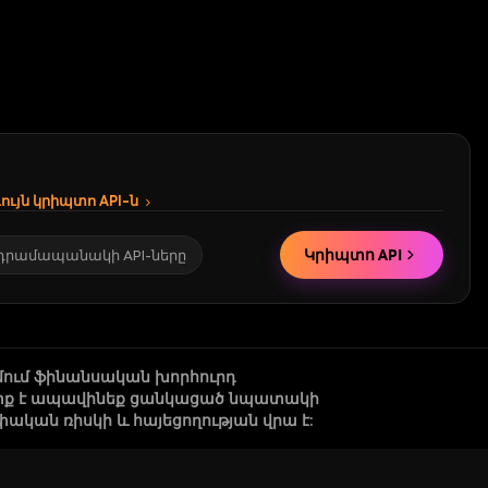
ւյն կրիպտո API-ն
Կրիպտո API
 դրամապանակի API-ները
մում ֆինանսական խորհուրդ
 պետք է ապավինեք ցանկացած նպատակի
կան ռիսկի և հայեցողության վրա է: