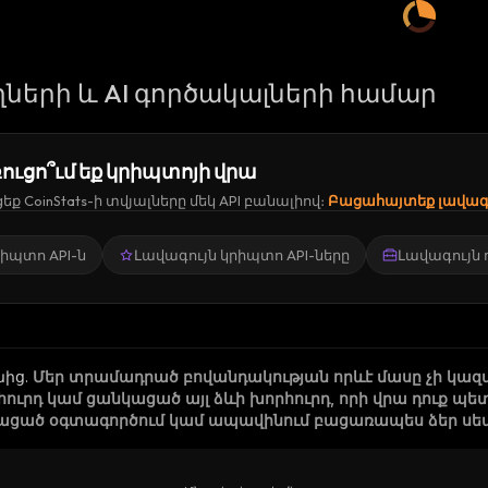
ների և AI գործակալների համար
ուցո՞ւմ եք կրիպտոյի վրա
ք CoinStats-ի տվյալները մեկ API բանալիով։
Բացահայտեք լավագո
կրիպտո API-ն
Լավագույն կրիպտո API-ները
Լավագույն
նից
.
Մեր տրամադրած բովանդակության որևէ մասը չի կազ
րհուրդ կամ ցանկացած այլ ձևի խորհուրդ, որի վրա դուք
ացած օգտագործում կամ ապավինում բացառապես ձեր սեփա