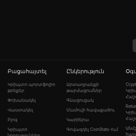
Բացահայտել
Ընկերություն
Օ
Կրիպտո պորտֆոլիո
Արտադրանքի
Crypt
թրեքեր
թարմացումներ
Կրի
Հաշ
Փոխանակել
Գնացուցակ
Retur
Վաստակել
Մամուլի հավաքածու
Կրի
Հաշ
Բլոգ
Կարիերա
Անմ
Կրիպտո
Գովազդել CoinStats-ում
հաշ
նորություններ