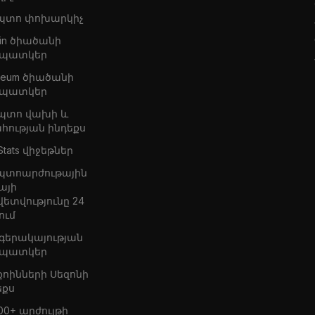
պտո փոխարկիչ
oin ծիածանի
պատկեր
ereum ծիածանի
պատկեր
պտո վախի և
հության ինդեքս
Stats վիջեթներ
պտոարժութային
այի
վետվությունը 24
ում
 գերակայության
պատկեր
քոինների Սեզոնի
եքս
00+ արժույթի