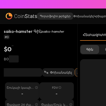
Պորտֆոլիո թրեքեր
Փոխանակել
Կրիպտ
saiko-hamster Գին
saiko-hamster
Հետազոտու
#0
$0
Գին
฿0
Փոխանակել
Շուկայի կապիտ
FDV
ալիզացիա
-
-
Ծավալը 24 ժամ
Ծավալ/Շուկ. կա