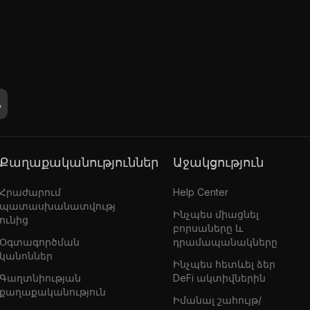
Քաղաքականություններ
Աջակցություն
Հրաժարում
Help Center
պատասխանատվությ
Ինչպես միացնել
ունից
բորսաները և
Օգտագործման
դրամապանակները
կանոններ
Ինչպես հետևել ձեր
Գաղտնիության
DeFi ակտիվներին
քաղաքականություն
Իմանալ շահույթ/