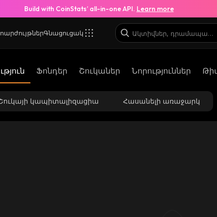
Build with CoinStats’ all-in-one API.
Learn more
ոարժույթներ
Գնացուցակ
թյուն
Ֆոնդեր
Շուկաներ
Նորություններ
Թի
Շուկայի կապիտալիզացիա
Հասանելի առաջարկ