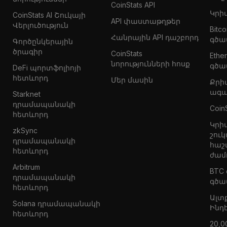
CoinStats API
Կրի
CoinStats AI Շուկայի
API փաստաթղթեր
Վերլուծություն
Bitc
Հանրային API դաշբորդ
գծա
Գործընկերային
ծրագիր
CoinStats
Eth
նորությունների հոսք
գծա
DeFi պորտֆոլիոյի
հետևորդ
Մեր մասին
Քրի
ագա
Starknet
դրամապանակի
Coin
հետևորդ
Կրի
zkSync
շուկ
դրամապանակի
հաշ
հետևորդ
ժամ
Arbitrum
BTC
դրամապանակի
գծա
հետևորդ
Ալտ
Solana դրամապանակի
Ինդ
հետևորդ
20,0