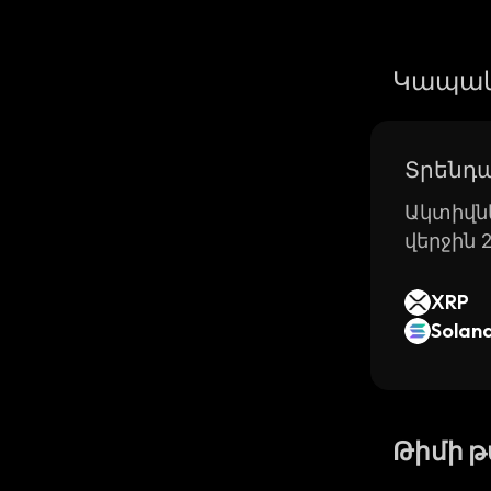
Կապակ
Տրենդա
Ակտիվնե
վերջին 
XRP
Solan
Թիմի 