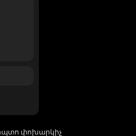
իպտո փոխարկիչ