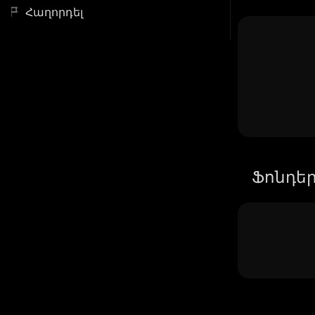
Հաղորդել
Ֆոնդե