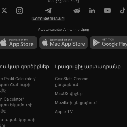
Մնացեք կապի մեջ
ՆՈՐՈՒԹՅՈՒՆՆԵՐ
Բացահայտեք մեր պրոդուկտը
գտակար գործիքներ
Լրացուցիչ արտադրանք
o Profit Calculator/
CoinStats Chrome
պտո Շահույթի
ընդլայնում
վիչ
MacOS վիջեթ
n Calculator/
Mozilla-ի ընդլայնում
պտո Եկամուտի
վիչ
Apple TV
շտական կորստի
վիչ