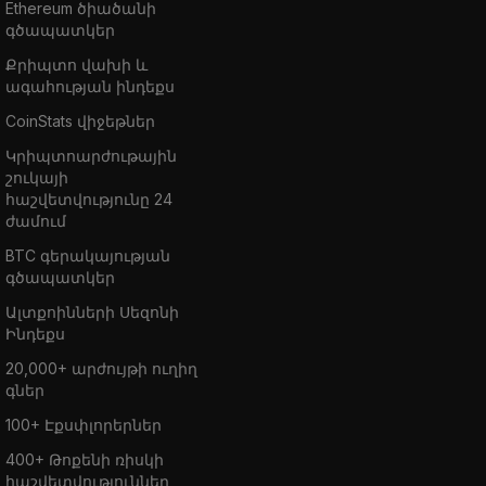
Ethereum ծիածանի
գծապատկեր
Քրիպտո վախի և
ագահության ինդեքս
CoinStats վիջեթներ
Կրիպտոարժութային
շուկայի
հաշվետվությունը 24
ժամում
BTC գերակայության
գծապատկեր
Ալտքոինների Սեզոնի
Ինդեքս
20,000+ արժույթի ուղիղ
գներ
100+ Էքսփլորերներ
400+ Թոքենի ռիսկի
հաշվետվություններ