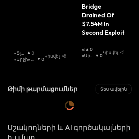
:
Bridge 
Drained Of 
$7.54M In 
Second Exploit
«Ց
0
Կիսվել
«Ցլի»
0
Լ
«Արջ
0
Կիսվել
Շուկ
«Արջի» Շ
0
Ի»
Ի» Շո
Ա
Ուկա
:
:
Շ
Ւկա
:
Ո
Ւ
Կ
Թիմի թարմացումներ
Տես ավելին
Ա
:
Մշակողների և AI գործակալների
համար