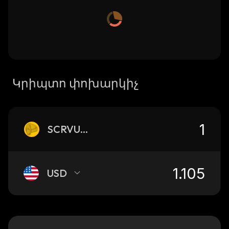
Կրիպտո փոխարկիչ
SCRVUSD
USD