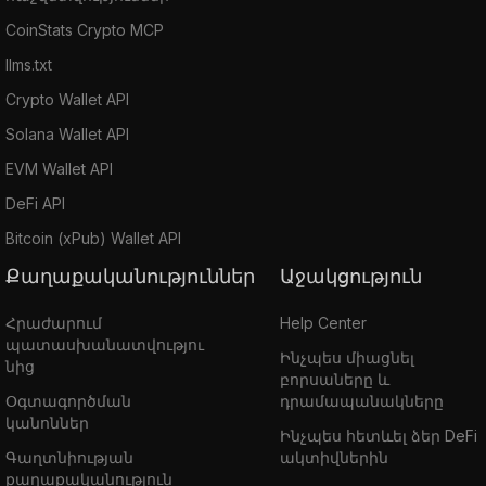
CoinStats Crypto MCP
llms.txt
Crypto Wallet API
Solana Wallet API
EVM Wallet API
DeFi API
Bitcoin (xPub) Wallet API
Քաղաքականություններ
Աջակցություն
Հրաժարում
Help Center
պատասխանատվությու
Ինչպես միացնել
նից
բորսաները և
Օգտագործման
դրամապանակները
կանոններ
Ինչպես հետևել ձեր DeFi
Գաղտնիության
ակտիվներին
քաղաքականություն