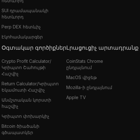
հետևորդ
SUI դրամապանակի
հետևորդ
Perp DEX հետևիչ
Էկոհամակարգեր
Օգտակար գործիքներ
Լրացուցիչ արտադրանք
Crypto Profit Calculator/
CoinStats Chrome
Կրիպտո Շահույթի
ընդլայնում
Հաշվիչ
MacOS վիջեթ
Return Calculator/Կրիպտո
Mozilla-ի ընդլայնում
Եկամուտի Հաշվիչ
Apple TV
Անմշտական կորստի
հաշվիչ
Կրիպտո փոխարկիչ
Bitcoin ծիածանի
գծապատկեր