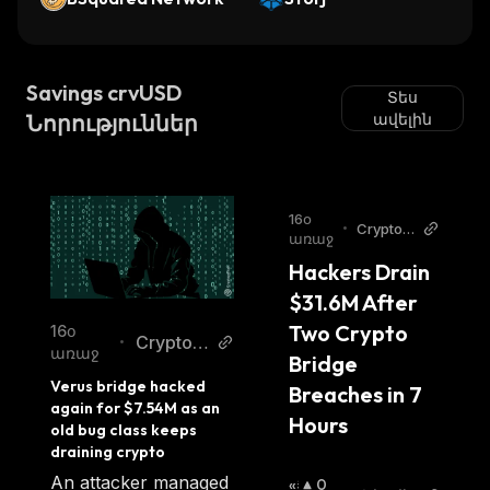
ndo Tokenized ETF)
Savings crvUSD
Տես
Նորություններ
ավելին
16օ
•
Crypto B
առաջ
reaking
Hackers Drain 
News
$31.6M After 
Two Crypto 
16օ
Cryptop
•
առաջ
Bridge 
olitan
Verus bridge hacked 
Breaches in 7 
again for $7.54M as an 
Hours
old bug class keeps 
draining crypto
An attacker managed
«Ց
0