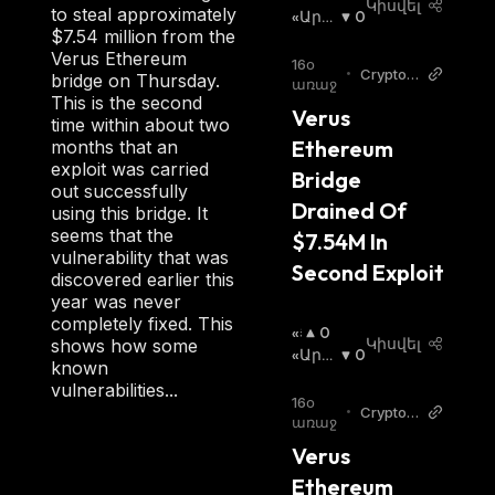
Կիսվել
to steal approximately
Լ
«Արջ
0
$7.54 million from the
Ի»
Ի» Շո
Verus Ethereum
Շ
Ւկա
:
16օ
•
Crypto A
bridge on Thursday.
Ո
առաջ
dventur
This is the second
Ւ
Verus 
e
time within about two
Կ
Ethereum 
months that an
Ա
exploit was carried
:
Bridge 
out successfully
Drained Of 
using this bridge. It
seems that the
$7.54M In 
vulnerability that was
Second Exploit
discovered earlier this
year was never
completely fixed. This
«Ց
0
Կիսվել
shows how some
Լ
«Արջ
0
known
Ի»
Ի» Շո
vulnerabilities...
Շ
Ւկա
:
16օ
•
Crypto A
Ո
առաջ
dventur
Ւ
Verus 
e
Կ
Ethereum 
Ա