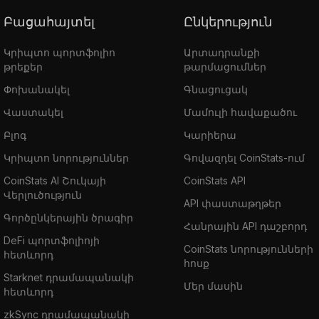
Բացահայտել
Ընկերություն
Կրիպտո պորտֆոլիո
Արտադրանքի
թրեքեր
թարմացումներ
Փոխանակել
Գնացուցակ
Վաստակել
Մամուլի հավաքածու
Բլոգ
Կարիերա
Կրիպտո նորություններ
Գովազդել CoinStats-ում
CoinStats AI Շուկայի
CoinStats API
Վերլուծություն
API փաստաթղթեր
Գործընկերային ծրագիր
Հանրային API դաշբորդ
DeFi պորտֆոլիոյի
CoinStats նորությունների
հետևորդ
հոսք
Starknet դրամապանակի
Մեր մասին
հետևորդ
zkSync դրամապանակի