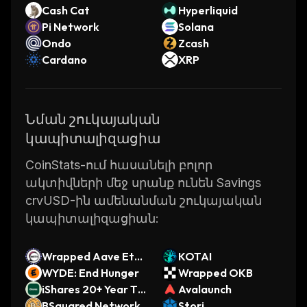
Cash Cat
Hyperliquid
Pi Network
Solana
Ondo
Zcash
Cardano
XRP
Նման շուկայական
կապիտալիզացիա
CoinStats-ում հասանելի բոլոր
ակտիվների մեջ սրանք ունեն Savings
crvUSD-ին ամենանման շուկայական
կապիտալիզացիան:
Wrapped Aave Eth
KOTAI
ereum WETH
WYDE: End Hunger
Wrapped OKB
iShares 20+ Year Tr
Avalaunch
easury Bond ETF (O
BSquared Network
Storj