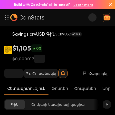
Build with CoinStats’ all-in-one API.
Learn more
Savings crvUSD Գին
SCRVUSD
#1124
$1,105
0
%
฿0,000017
Փոխանակել
Հաղորդել
Հետազոտություն
Ֆոնդեր
Շուկաներ
Նորու
Գին
Շուկայի կապիտալիզացիա
Հասանե