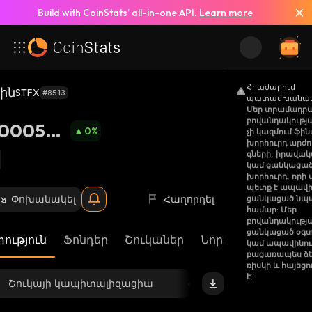
Build with CoinStats’ all-in-one API.
Learn more
Հրաժարում
Գին
STFX
#8513
պատասխանատվ
Մեր տրամադր
բովանդակությա
0000525
0
%
չի կազմում ֆ
խորհուրդ արժո
գների, իրավակ
կամ ցանկացած 
խորհուրդ, որի 
պետք է ապավի
Փոխանակել
Հաղորդել
ցանկացած նպ
համար: Մեր
բովանդակությ
ցանկացած օգտ
ություն
Ֆոնդեր
Շուկաներ
Նորություններ
Թ
կամ ապավինու
բացառապես ձ
ռիսկի և հայեց
է:
Շուկայի կապիտալիզացիա
Հասանելի առաջարկ