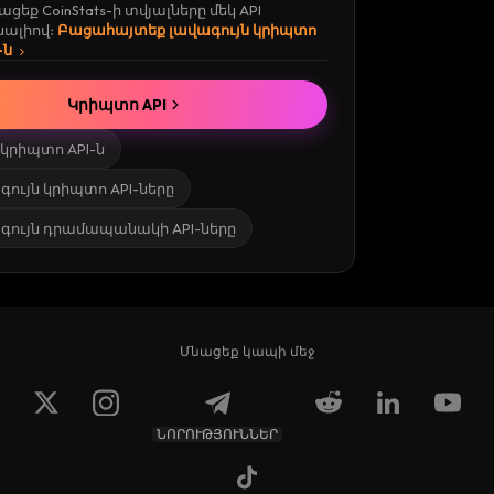
ցեք CoinStats-ի տվյալները մեկ API
ալիով։
Բացահայտեք լավագույն կրիպտո
-ն
Կրիպտո API
է կրիպտո API-ն
ույն կրիպտո API-ները
գույն դրամապանակի API-ները
Մնացեք կապի մեջ
ՆՈՐՈՒԹՅՈՒՆՆԵՐ