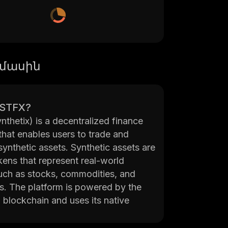
 մասին
 STFX?
thetix) is a decentralized finance
that enables users to trade and
 synthetic assets. Synthetic assets are
okens that represent real-world
such as stocks, commodities, and
s. The platform is powered by the
blockchain and uses its native
 to facilitate transactions. It also
ers to earn rewards for providing