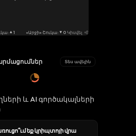
39.4%, STFX rose 37.4%, and DEEP 
30.8%.
ուկա
:
1
«Արջի» Շուկա
:
0
Կիսվել
արմացումներ
Տես ավելին
ների և AI գործակալների
ր
ռուցո՞ւմ եք կրիպտոյի վրա