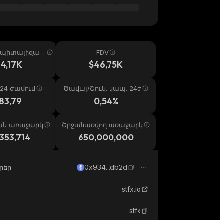
ապիտալիզաց
FDV
4,17K
$46,75K
24 ժամում
Ծավալ/Շուկ. կապ. 24ժ
83,79
0,54%
ան առաջարկ
Շրջանառվող առաջարկ
353,714
650,000,000
0x934...db2d
րեր
stfx.io
stfx