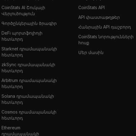
CoinStats AI Շուկայի
CoinStats API
Վերլուծություն
API փաստաթղթեր
Գործընկերային ծրագիր
Հանրային API դաշբորդ
DeFi պորտֆոլիոյի
CoinStats նորությունների
հետևորդ
հոսք
Starknet դրամապանակի
Մեր մասին
հետևորդ
zkSync դրամապանակի
հետևորդ
Arbitrum դրամապանակի
հետևորդ
Solana դրամապանակի
հետևորդ
Cosmos դրամապանակի
հետևորդ
Ethereum
դրամապանակի