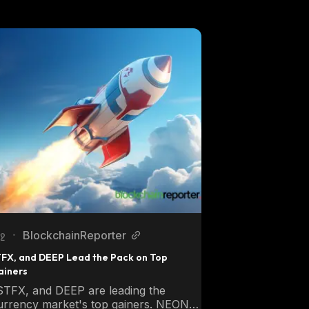
BlockchainReporter
ջ
•
FX, and DEEP Lead the Pack on Top 
ainers
TFX, and DEEP are leading the 
urrency market's top gainers. NEON 