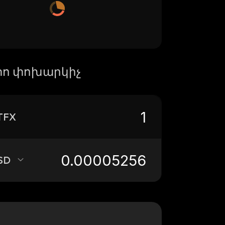
ո փոխարկիչ
TFX
SD