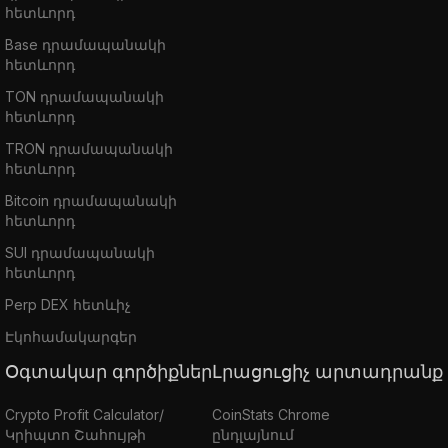
հետևորդ
Base դրամապանակի
հետևորդ
TON դրամապանակի
հետևորդ
TRON դրամապանակի
հետևորդ
Bitcoin դրամապանակի
հետևորդ
SUI դրամապանակի
հետևորդ
Perp DEX հետևիչ
Էկոհամակարգեր
Օգտակար գործիքներ
Լրացուցիչ արտադրանք
Crypto Profit Calculator/
CoinStats Chrome
Կրիպտո Շահույթի
ընդլայնում