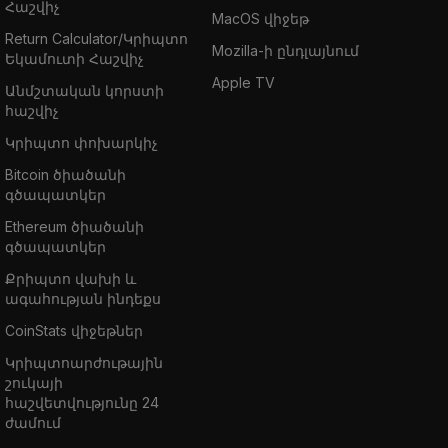
Հաշվիչ
MacOS վիջեթ
Return Calculator/Կրիպտո
Mozilla-ի ընդլայնում
Եկամուտի Հաշվիչ
Apple TV
Անմշտական կորստի
հաշվիչ
Կրիպտո փոխարկիչ
Bitcoin ծիածանի
գծապատկեր
Ethereum ծիածանի
գծապատկեր
Քրիպտո վախի և
ագահության ինդեքս
CoinStats վիջեթներ
Կրիպտոարժութային
շուկայի
հաշվետվությունը 24
ժամում