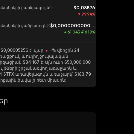
$0,08876
անակների բարձրագույն
99,94
%
$0,0000000000861
անակների ցածրագույն
61 043 416,19
%
 $0,00005256 է, վար
-%
վերջին 24
ացքում, և ուղիղ շուկայական
իզացիան
$34 167
է: Այն ունի
650,000,000
ւյթների շրջանառվող առաջարկ և
14 STFX
առավելագույն առաջարկ՝
$183,79
արքային ծավալի հետ միասին:
եր