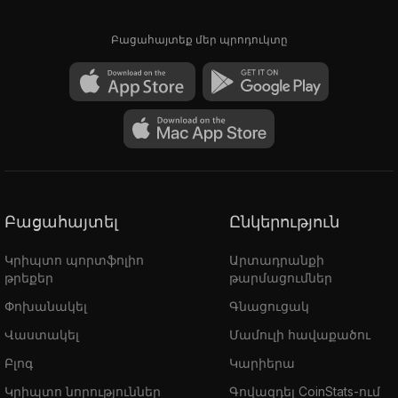
Բացահայտեք մեր պրոդուկտը
Բացահայտել
Ընկերություն
Կրիպտո պորտֆոլիո
Արտադրանքի
թրեքեր
թարմացումներ
Փոխանակել
Գնացուցակ
Վաստակել
Մամուլի հավաքածու
Բլոգ
Կարիերա
Կրիպտո նորություններ
Գովազդել CoinStats-ում