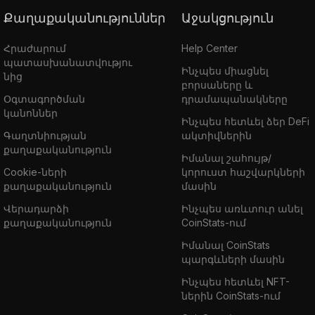
Քաղաքականություններ
Աջակցություն
Հրաժարում
Help Center
պատասխանատվությու
Ինչպես միացնել
նից
բորսաները և
Օգտագործման
դրամապանակները
կանոններ
Ինչպես հետևել ձեր DeFi
Գաղտնիության
ակտիվներին
քաղաքականություն
Իմանալ շահույթ/
Cookie-ների
կորուստ հաշվարկների
քաղաքականություն
մասին
Վերադարձի
Ինչպես առևտուր անել
քաղաքականություն
CoinStats-ում
Իմանալ CoinStats
պարգևների մասին
Ինչպես հետևել NFT-
ներին CoinStats-ում