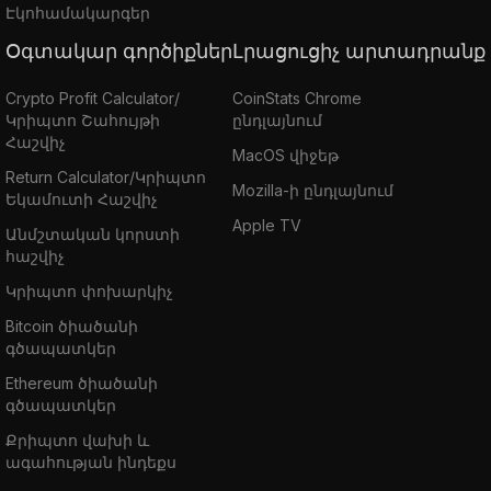
Էկոհամակարգեր
Օգտակար գործիքներ
Լրացուցիչ արտադրանք
Crypto Profit Calculator/
CoinStats Chrome
Կրիպտո Շահույթի
ընդլայնում
Հաշվիչ
MacOS վիջեթ
Return Calculator/Կրիպտո
Mozilla-ի ընդլայնում
Եկամուտի Հաշվիչ
Apple TV
Անմշտական կորստի
հաշվիչ
Կրիպտո փոխարկիչ
Bitcoin ծիածանի
գծապատկեր
Ethereum ծիածանի
գծապատկեր
Քրիպտո վախի և
ագահության ինդեքս