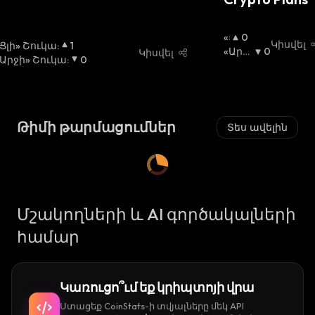
«Ց
0
Կիսվել
«Ցլի» Շուկա
:
1
Լ
«Արջ
0
Կիսվել
«Արջի» Շուկա
:
0
Ի»
Ի» Շո
Շ
Ւկա
:
Ո
Ւ
Կ
Թիմի թարմացումներ
Տես ավելին
Ա
:
Մշակողների և AI գործակալների
համար
Կառուցո՞ւմ եք կրիպտոյի վրա
Ստացեք CoinStats-ի տվյալները մեկ API