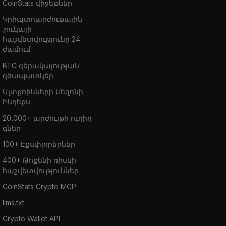
CoinStats վիջեթներ
Կրիպտոարժութային
շուկայի
հաշվետվությունը 24
ժամում
BTC գերակայության
գծապատկեր
Ալտքոինների Սեզոնի
Ինդեքս
20,000+ արժույթի ուղիղ
գներ
100+ Էքսփլորերներ
400+ Թոքենի ռիսկի
հաշվետվություններ
CoinStats Crypto MCP
llms.txt
Crypto Wallet API