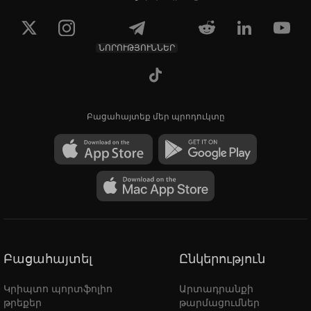
ՆՈՐՈՒԹՅՈՒՆՆԵՐ
Բացահայտեք մեր պրոդուկտը
Բացահայտել
Ընկերություն
Կրիպտո պորտֆոլիո
Արտադրանքի
թրեքեր
թարմացումներ