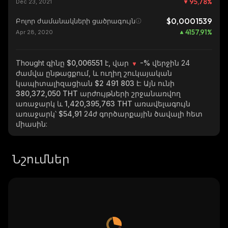
95,78
%
Dec 23, 2021
$0,0001539
Բոլոր ժամանակների ցածրագույն
4157,91
%
Apr 28, 2020
Thought
գինը $0,006551 է, վար
-%
վերջին 24
ժամվա ընթացքում, և ուղիղ շուկայական
կապիտալիզացիան
$2 491 803
է: Այն ունի
380,372,050 THT
արժույթների շրջանառվող
առաջարկ և
1,420,395,763 THT
առավելագույն
առաջարկ՝
$54,91
24ժ գործարքային ծավալի հետ
միասին:
Նշումներ