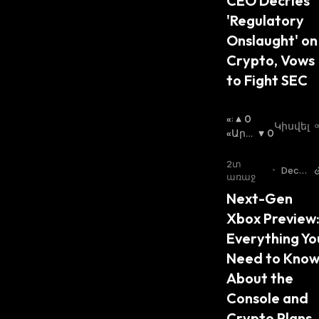
CEO Decries 
Ա
:
'Regulatory 
Onslaught' on 
Crypto, Vows 
to Fight SEC
«Ց
0
Կիսվել
Լ
«Արջ
0
Ի»
Ի» Շո
Շ
Ւկա
:
2տ
•
Decry
Ո
առաջ
pt
Ւ
Next-Gen 
Կ
Xbox Preview:
Ա
:
Everything You
Need to Know
About the 
Console and 
Crypto Plans