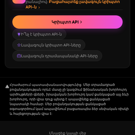
բանալիով։
Բացահայտեք լավագույն կրիպտո
API-ն
Կրիպտո API
Ի՞նչ է կրիպտո API-ն
Լավագույն կրիպտո API-ները
Լավագույն դրամապանակի API-ները
Հրաժարում պատասխանատվությունից
.
Մեր տրամադրած
բովանդակության որևէ մասը չի կազմում ֆինանսական խորհուրդ
արժույթների գների, իրավական խորհուրդ կամ ցանկացած այլ ձևի
խորհուրդ, որի վրա դուք պետք է ապավինեք ցանկացած
նպատակի համար: Մեր բովանդակության ցանկացած
օգտագործում կամ ապավինում բացառապես ձեր սեփական ռիսկի
և հայեցողության վրա է:
Մնացեք կապի մեջ