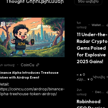
Thought Նորություններ
Տես ավելին
1տ
•
Wallet In
առաջ
vestor
11 Under-the-
Radar Crypto 
Gems Poised 
for Explosive 
2025 Gains!
CoinCu
1տ առաջ
•
inance Alpha Introduces Treehouse 
«Ց
0
Կիսվել
oken with Airdrop Event
Լ
«Արջ
0
etail:
Ի»
Ի» Շո
ttps://coincu.com/airdrop/binance-
Շ
Ւկա
:
2տ
•
Decry
alpha-treehouse-token-airdrop/
Ո
առաջ
pt
Ւ
Robinhood 
Կ