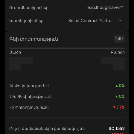
exp.thought.live
Ուսումնասիրողներ
Smart Contract Platform
Կատեգորիաներ
Գնի փոփոխություն
24H
Ցածր
Բարձր
0
%
1ժ Փոփոխություն
0
%
24ժ Փոփոխություն
5,7
%
7օ Փոփոխություն
$0,1552
Բոլոր ժամանակների բարձրագույն