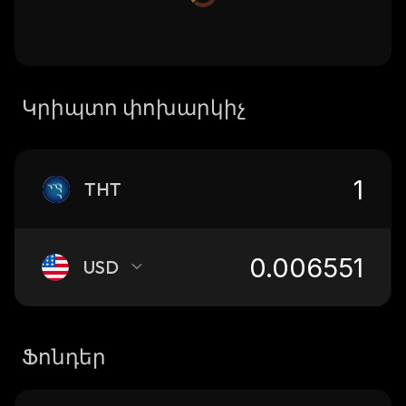
Կրիպտո փոխարկիչ
THT
USD
Ֆոնդեր