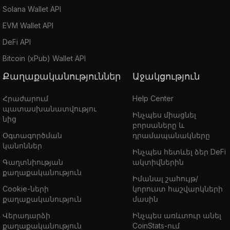
Solana Wallet API
EVM Wallet API
DeFi API
Bitcoin (xPub) Wallet API
Քաղաքականություններ
Աջակցություն
Հրաժարում
Help Center
պատասխանատվությու
Ինչպես միացնել
նից
բորսաները և
Օգտագործման
դրամապանակները
կանոններ
Ինչպես հետևել ձեր DeFi
Գաղտնիության
ակտիվներին
քաղաքականություն
Իմանալ շահույթ/
Cookie-ների
կորուստ հաշվարկների
քաղաքականություն
մասին
Վերադարձի
Ինչպես առևտուր անել
քաղաքականություն
CoinStats-ում