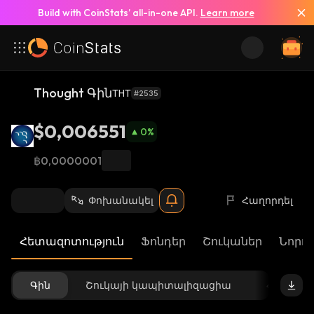
Build with CoinStats’ all-in-one API.
Learn more
Thought Գին
THT
#2535
$0,006551
0
%
฿0,0000001
Փոխանակել
Հաղորդել
Հետազոտություն
Ֆոնդեր
Շուկաներ
Նորու
Գին
Շուկայի կապիտալիզացիա
Հասանե