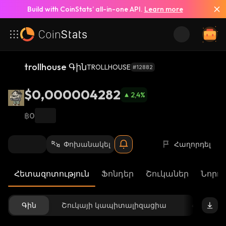
Build with CoinStats’ all-in-one API.
Learn more
trollhouse Գին
TROLLHOUSE
#12882
$0,000004282
2,4
%
฿0
Փոխանակել
Հաղորդել
Հետազոտություն
Ֆոնդեր
Շուկաներ
Նորու
Գին
Շուկայի կապիտալիզացիա
Հասանե