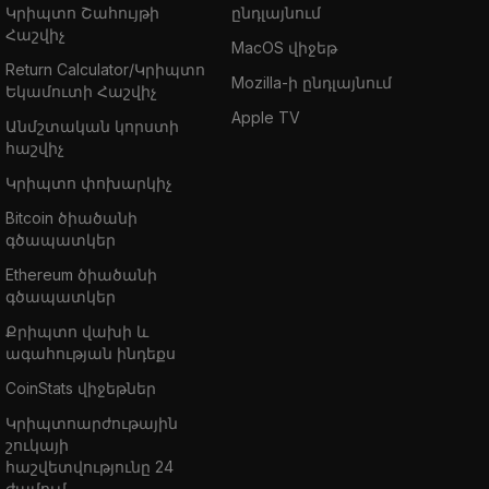
Կրիպտո Շահույթի
ընդլայնում
Հաշվիչ
MacOS վիջեթ
Return Calculator/Կրիպտո
Mozilla-ի ընդլայնում
Եկամուտի Հաշվիչ
Apple TV
Անմշտական կորստի
հաշվիչ
Կրիպտո փոխարկիչ
Bitcoin ծիածանի
գծապատկեր
Ethereum ծիածանի
գծապատկեր
Քրիպտո վախի և
ագահության ինդեքս
CoinStats վիջեթներ
Կրիպտոարժութային
շուկայի
հաշվետվությունը 24
ժամում