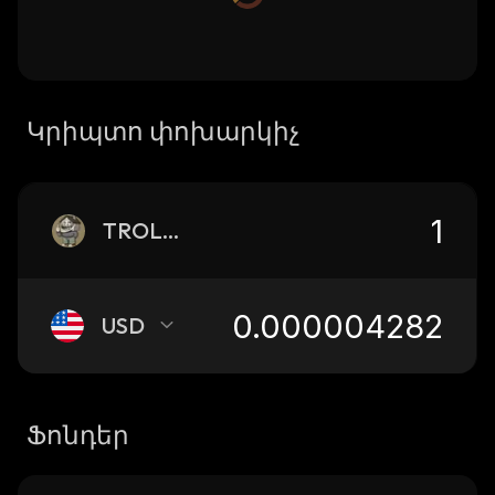
Կրիպտո փոխարկիչ
TROLLHOUSE
USD
Ֆոնդեր