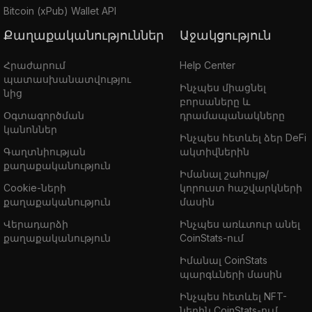
Bitcoin (xPub) Wallet API
Քաղաքականություններ
Աջակցություն
Հրաժարում
Help Center
պատասխանատվությու
Ինչպես միացնել
նից
բորսաները և
Օգտագործման
դրամապանակները
կանոններ
Ինչպես հետևել ձեր DeFi
Գաղտնիության
ակտիվներին
քաղաքականություն
Իմանալ շահույթ/
Cookie-ների
կորուստ հաշվարկների
քաղաքականություն
մասին
Վերադարձի
Ինչպես առևտուր անել
քաղաքականություն
CoinStats-ում
Իմանալ CoinStats
պարգևների մասին
Ինչպես հետևել NFT-
ներին CoinStats-ում