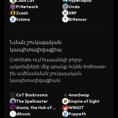
Cash Cat
Hyperliquid
Pi Network
Ondo
Zcash
XRP
Solana
Bittensor
Նման շուկայական
կապիտալիզացիա
CoinStats-ում հասանելի բոլոր
ակտիվների մեջ սրանք ունեն trollhouse-
ին ամենանման շուկայական
կապիտալիզացիան:
CoT Backrooms
4nonSwap
The Spellcaster
Empire of Sight
Aionix, the Hub of A
WINGIT
I
dihcoin
Puppeth