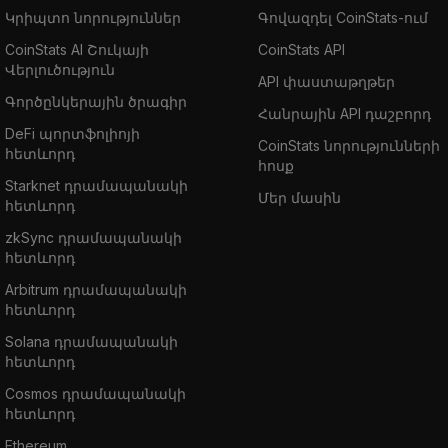
Կրիպտո նորություններ
Գովազդել CoinStats-ում
CoinStats AI Շուկայի
CoinStats API
Վերլուծություն
API փաստաթղթեր
Գործընկերային ծրագիր
Հանրային API դաշբորդ
DeFi պորտֆոլիոյի
CoinStats նորությունների
հետևորդ
հոսք
Starknet դրամապանակի
Մեր մասին
հետևորդ
zkSync դրամապանակի
հետևորդ
Arbitrum դրամապանակի
հետևորդ
Solana դրամապանակի
հետևորդ
Cosmos դրամապանակի
հետևորդ
Ethereum