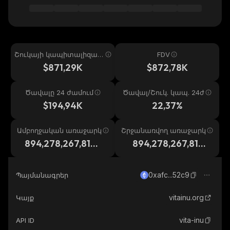
Շուկայի կապիտալիզաց
FDV
իա
$871,29K
$872,78K
Ծավալը 24 ժամում
Ծավալ/Շուկ. կապ. 24ժ
$194,94K
22,37%
Ամբողջական առաջարկ
Շրջանառվող առաջարկ
894,278,267,818,
894,278,267,818,
657
657
0xafc...52c9
Պայմանագրեր
vitainu.org
Կայք
vita-inu
API ID