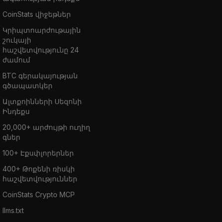
CoinStats վիջեթներ
Կրիպտոարժութային
շուկայի
հաշվետվությունը 24
ժամում
BTC գերակայության
գծապատկեր
Ալտքոինների Սեզոնի
Ինդեքս
20,000+ արժույթի ուղիղ
գներ
100+ Էքսփլորերներ
400+ Թոքենի ռիսկի
հաշվետվություններ
CoinStats Crypto MCP
llms.txt