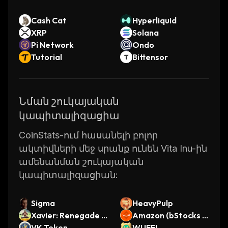
Cash Cat
Hyperliquid
XRP
Solana
Pi Network
Ondo
Tutorial
Bittensor
Նման շուկայական
կապիտալիզացիա
CoinStats-ում հասանելի բոլոր
ակտիվների մեջ սրանք ունեն Vita Inu-ին
ամենանման շուկայական
կապիտալիզացիան:
Sigma
HeavyPulp
Xavier: Renegade A
Amazon (bStocks T
ngel
VK Token
okenized Stock)
WUFFI