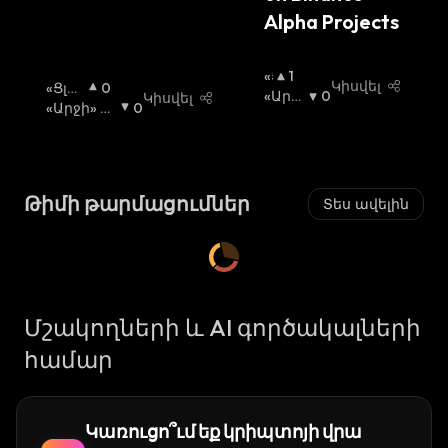
:
Alpha Projects
«Ց
1
Կիսվել
«Ցլի»
0
Լ
«Արջ
0
Կիսվել
Շուկ
«Արջի» Շ
0
Ի»
Ի» Շո
Ա
Ուկա
:
:
Շ
Ւկա
:
Ո
Ւ
Կ
Թիմի թարմացումներ
Տես ավելին
Ա
:
Մշակողների և AI գործակալների
համար
Կառուցո՞ւմ եք կրիպտոյի վրա