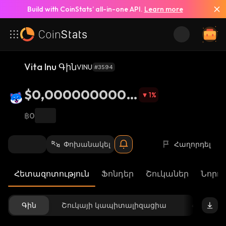
Build with CoinStats’ all-in-one API.
Learn more
Vita Inu Գին
VINU
#3594
$0,0000000009
1
%
743
฿0
Փոխանակել
Հաղորդել
Հետազոտություն
Ֆոնդեր
Շուկաներ
Նորու
Գին
Շուկայի կապիտալիզացիա
Հասանե