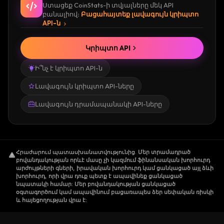
Ստացեք CoinStats-ի տվյալները մեկ API
բանալիով։
Բացահայտեք լավագույն կրիպտո
API-ն
Կրիպտո API
Ի՞նչ է կրիպտո API-ն
Լավագույն կրիպտո API-ները
Լավագույն դրամապանակի API-ները
Հրաժարում պատասխանատվությունից
.
Մեր տրամադրած
բովանդակության որևէ մասը չի կազմում ֆինանսական խորհուրդ
արժույթների գների, իրավական խորհուրդ կամ ցանկացած այլ ձևի
խորհուրդ, որի վրա դուք պետք է ապավինեք ցանկացած
նպատակի համար: Մեր բովանդակության ցանկացած
օգտագործում կամ ապավինում բացառապես ձեր սեփական ռիսկի
և հայեցողության վրա է: