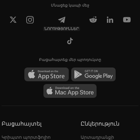
Մնացեք կապի մեջ
ՆՈՐՈՒԹՅՈՒՆՆԵՐ
Բացահայտեք մեր պրոդուկտը
Բացահայտել
Ընկերություն
Կրիպտո պորտֆոլիո
Արտադրանքի