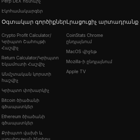
Perp DEX հետևիչ
Էկոհամակարգեր
Օգտակար գործիքներ
Լրացուցիչ արտադրանք
Crypto Profit Calculator/
CoinStats Chrome
Կրիպտո Շահույթի
ընդլայնում
Հաշվիչ
MacOS վիջեթ
Return Calculator/Կրիպտո
Mozilla-ի ընդլայնում
Եկամուտի Հաշվիչ
Apple TV
Անմշտական կորստի
հաշվիչ
Կրիպտո փոխարկիչ
Bitcoin ծիածանի
գծապատկեր
Ethereum ծիածանի
գծապատկեր
Քրիպտո վախի և
ագահության ինդեքս