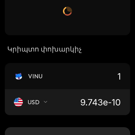
Կրիպտո փոխարկիչ
VINU
USD