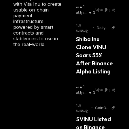
with Vita Inu to create
«Ց
1
usable on-chain
Կիսվել
Լ
«Արջ
0
payment
Ի»
Ի» Շո
infrastructure
Շ
Ւկա
:
1տ
powered by smart
•
DailyC
Ո
առաջ
contracts and
oin
Ւ
Shiba Inu 
stablecoins to use in
Կ
the real-world.
Clone VINU 
Ա
:
Soars 55% 
After Binance 
Alpha Listing
«Ց
1
Կիսվել
Լ
«Արջ
0
Ի»
Ի» Շո
Շ
Ւկա
:
1տ
•
CoinOt
Ո
առաջ
ag EN
Ւ
$VINU Listed 
Կ
on Binance 
Ա