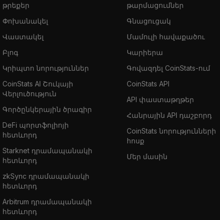
թրեքեր
թարմացումներ
Փոխանակել
Գնացուցակ
Վաստակել
Մամուլի հավաքածու
Բլոգ
Կարիերա
Կրիպտո նորություններ
Գովազդել CoinStats-ում
CoinStats AI Շուկայի
CoinStats API
Վերլուծություն
API փաստաթղթեր
Գործընկերային ծրագիր
Հանրային API դաշբորդ
DeFi պորտֆոլիոյի
CoinStats նորությունների
հետևորդ
հոսք
Starknet դրամապանակի
Մեր մասին
հետևորդ
zkSync դրամապանակի
հետևորդ
Arbitrum դրամապանակի
հետևորդ