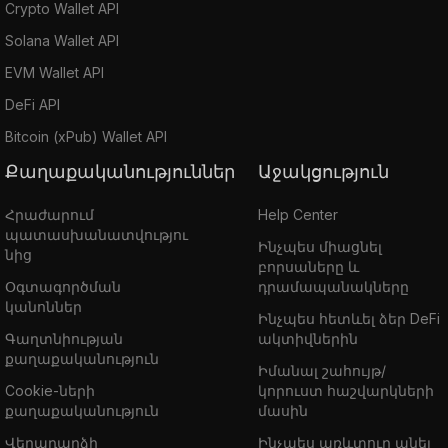
Crypto Wallet API
Solana Wallet API
EVM Wallet API
DeFi API
Bitcoin (xPub) Wallet API
Քաղաքականություններ
Աջակցություն
Հրաժարում
Help Center
պատասխանատվությու
Ինչպես միացնել
նից
բորսաները և
Օգտագործման
դրամապանակները
կանոններ
Ինչպես հետևել ձեր DeFi
Գաղտնիության
ակտիվներին
քաղաքականություն
Իմանալ շահույթ/
Cookie-ների
կորուստ հաշվարկների
քաղաքականություն
մասին
Վերադարձի
Ինչպես առևտուր անել