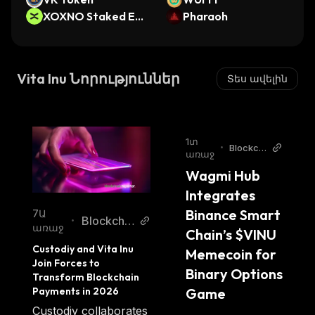
XOXNO Staked EG
Pharaoh
LD
Vita Inu Նորություններ
Տես ավելին
1տ
•
Blockch
առաջ
ainRepo
Wagmi Hub 
rter
Integrates 
Binance Smart 
7Ա
Blockchai
•
առաջ
Chain’s $VINU 
nReporter
Custodiy and Vita Inu 
Memecoin for 
Join Forces to 
Binary Options 
Transform Blockchain 
Game
Payments in 2026
Custodiy collaborates