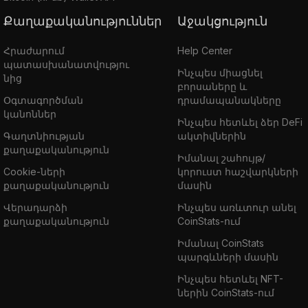
Քաղաքականություններ
Աջակցություն
Հրաժարում
Help Center
պատասխանատվությու
Ինչպես միացնել
նից
բորսաները և
Օգտագործման
դրամապանակները
կանոններ
Ինչպես հետևել ձեր DeFi
Գաղտնիության
ակտիվներին
քաղաքականություն
Իմանալ շահույթ/
Cookie-ների
կորուստ հաշվարկների
քաղաքականություն
մասին
Վերադարձի
Ինչպես առևտուր անել
քաղաքականություն
CoinStats-ում
Իմանալ CoinStats
պարգևների մասին
Ինչպես հետևել NFT-
ներին CoinStats-ում