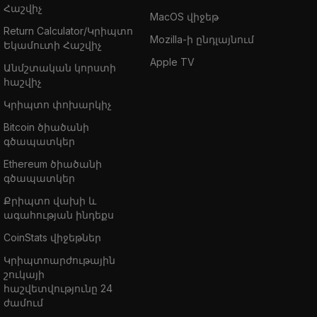
Հաշվիչ
MacOS վիջեթ
Return Calculator/Կրիպտո
Mozilla-ի ընդլայնում
Եկամուտի Հաշվիչ
Apple TV
Անմշտական կորստի
հաշվիչ
Կրիպտո փոխարկիչ
Bitcoin ծիածանի
գծապատկեր
Ethereum ծիածանի
գծապատկեր
Քրիպտո վախի և
ագահության ինդեքս
CoinStats վիջեթներ
Կրիպտոարժութային
շուկայի
հաշվետվությունը 24
ժամում