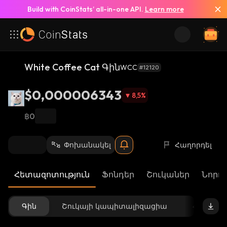
Build with CoinStats’ all-in-one API.
Learn more
White Coffee Cat Գին
WCC
#12120
$0,000006343
8,5
%
฿0
Փոխանակել
Հաղորդել
Հետազոտություն
Ֆոնդեր
Շուկաներ
Նորու
Գին
Շուկայի կապիտալիզացիա
Հասանե