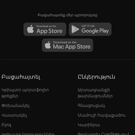
Բացահայտեք մեր պրոդուկտը
Բացահայտել
Ընկերություն
Կրիպտո պորտֆոլիո
Արտադրանքի
թրեքեր
թարմացումներ
Փոխանակել
Գնացուցակ
Վաստակել
Մամուլի հավաքածու
Բլոգ
Կարիերա
Կրիպտո նորություններ
Գովազդել CoinStats-ում