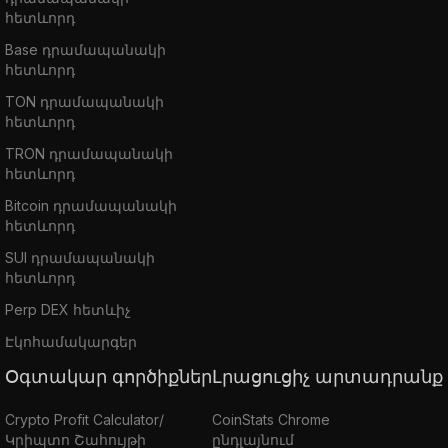
հետևորդ
Base դրամապանակի
հետևորդ
TON դրամապանակի
հետևորդ
TRON դրամապանակի
հետևորդ
Bitcoin դրամապանակի
հետևորդ
SUI դրամապանակի
հետևորդ
Perp DEX հետևիչ
Էկոհամակարգեր
Օգտակար գործիքներ
Լրացուցիչ արտադրանք
Crypto Profit Calculator/
CoinStats Chrome
Կրիպտո Շահույթի
ընդլայնում