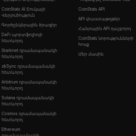
CoinStats AI Շուկայի
CoinStats API
Վերլուծություն
API փաստաթղթեր
Գործընկերային ծրագիր
Հանրային API դաշբորդ
DeFi պորտֆոլիոյի
CoinStats նորությունների
հետևորդ
հոսք
Starknet դրամապանակի
Մեր մասին
հետևորդ
zkSync դրամապանակի
հետևորդ
Arbitrum դրամապանակի
հետևորդ
Solana դրամապանակի
հետևորդ
Cosmos դրամապանակի
հետևորդ
Ethereum
դրամապանակի