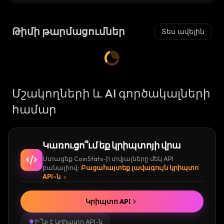
Թիմի թարմացումներ
Տես ավելին
Մշակողների և AI գործակալների
համար
Կառուցո՞ւմ եք կրիպտոյի վրա
Ստացեք CoinStats-ի տվյալները մեկ API
բանալիով։
Բացահայտեք լավագույն կրիպտո
API-ն
Կրիպտո API
Ի՞նչ է կրիպտո API-ն