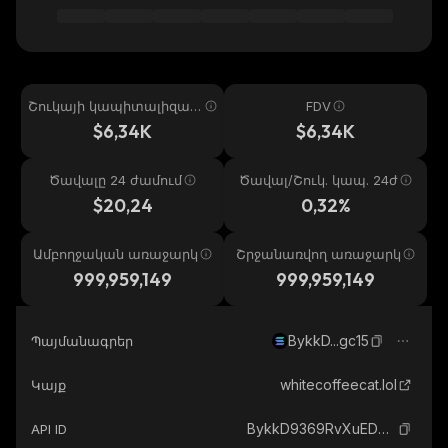
Շուկայի կապիտալիզաց
FDV
իա
$6,34K
$6,34K
Ծավալը 24 ժամում
Ծավալ/Շուկ. կապ. 24ժ
$20,24
0,32%
Ամբողջական առաջարկ
Շրջանառվող առաջարկ
999,959,149
999,959,149
BykkD...gc15
Պայմանագրեր
whitecoffeecat.lol
Կայք
BykkD9369RvXuEDbR7pTRz49b7cfLRTzHgSVoqK8gc15_solana
API ID