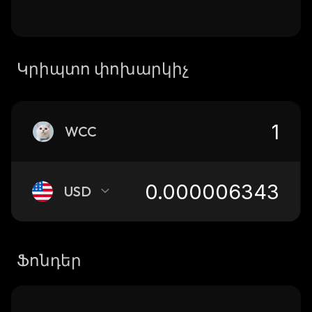
Կրիպտո փոխարկիչ
WCC
USD
Ֆոնդեր