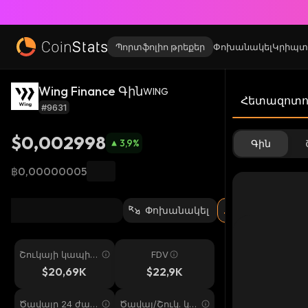
Պորտֆոլիո թրեքեր
Փոխանակել
Կրիպտ
Wing Finance Գին
WING
Հետազոտու
#9631
$0,002998
3,9
%
Գին
฿0,00000005
Փոխանակել
Շուկայի կապիտ
FDV
ալիզացիա
$20,69K
$22,9K
Ծավալը 24 ժամ
Ծավալ/Շուկ. կա