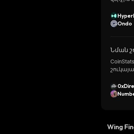
Hyperl
Ondo
Նման 
CoinSta
շուկայ
0xDire
Numb
Wing Fi