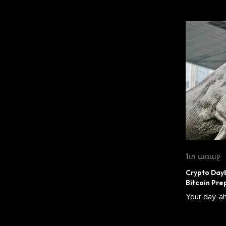
1տ առաջ
Crypto Dayb
Bitcoin Pre
Your day-ah