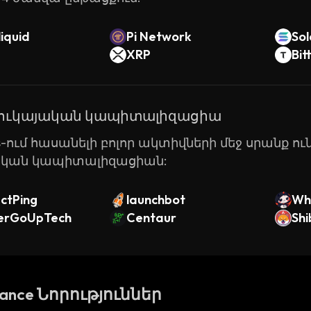
iquid
Pi Network
So
XRP
Bit
շուկայական կապիտալիզացիա
ts-ում հասանելի բոլոր ակտիվների մեջ սրանք ու
ական կապիտալիզացիան:
ctPing
launchbot
Wh
erGoUpTech
Centaur
Sh
nance Նորություններ