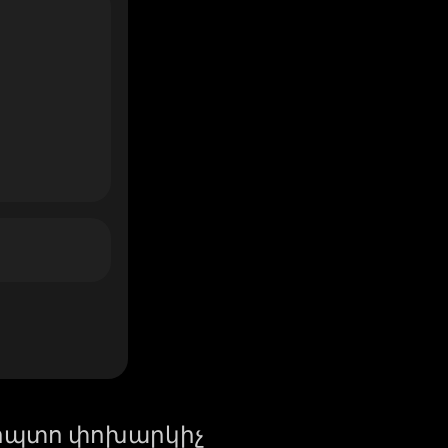
իպտո փոխարկիչ