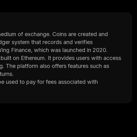
a medium of exchange. Coins are created and
dger system that records and verifies
 Wing Finance, which was launched in 2020.
built on Ethereum. It provides users with access
g. The platform also offers features such as
turns.
e used to pay for fees associated with
participate in governance decisions and earn
o-use interface for managing their finances. It
and algorithmic trading strategies for
ser-friendly design and low transaction fees.