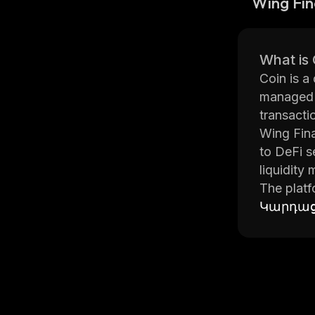
Wing Fi
What is
Coin is a
managed u
transacti
Wing Fina
to DeFi s
liquidity
The platf
transacti
Կարդաց
rewards f
Wing Fina
also offe
experienc
The platf