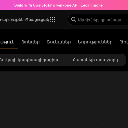
Build with CoinStats’ all-in-one API.
Learn more
ոարժույթներ
Գնացուցակ
թյուն
Ֆոնդեր
Շուկաներ
Նորություններ
Թի
Շուկայի կապիտալիզացիա
Հասանելի առաջարկ