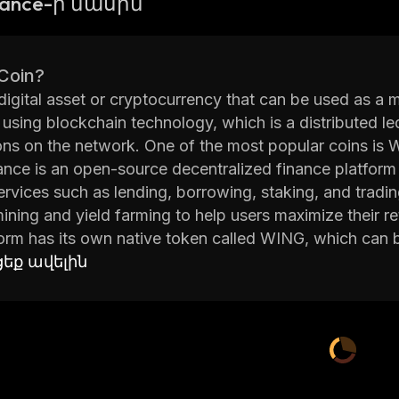
nance-ի մասին
 Coin?
 digital asset or cryptocurrency that can be used as 
sing blockchain technology, which is a distributed le
ons on the network. One of the most popular coins is
nce is an open-source decentralized finance platform 
ervices such as lending, borrowing, staking, and tradin
 mining and yield farming to help users maximize their re
orm has its own native token called WING, which can b
ons on the network. WING tokens can also be used to 
եք ավելին
rom staking activities.
nce has been designed to provide users with an easy-t
rs advanced features such as automated market making 
ed traders.
orm has seen rapid growth since its launch due to its u