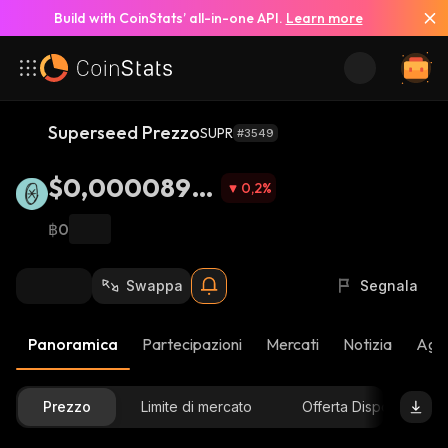
Build with CoinStats’ all-in-one API.
Learn more
Superseed Prezzo
SUPR
#3549
$0,0000896
0,2
%
5
฿0
Swappa
Segnala
Panoramica
Partecipazioni
Mercati
Notizia
Aggi
Prezzo
Limite di mercato
Offerta Disponibile