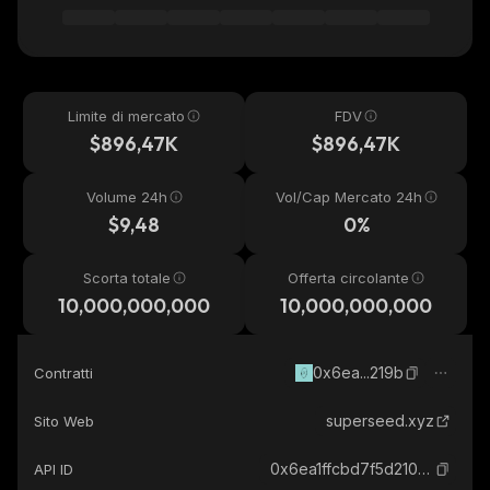
Limite di mercato
FDV
$896,47K
$896,47K
Volume 24h
Vol/Cap Mercato 24h
$9,48
0%
Scorta totale
Offerta circolante
10,000,000,000
10,000,000,000
0x6ea...219b
Contratti
superseed.xyz
Sito Web
0x6ea1ffcbd7f5d210db07d9e773862b0512fa219b_superseed
API ID