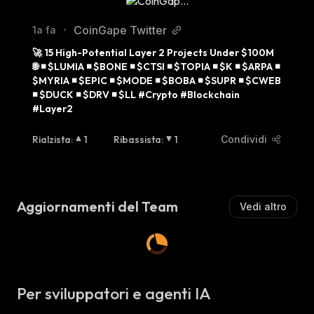
CoinGape Twitter
1a fa
•
🚀 15 High-Potential Layer 2 Projects Under $100M 
🌐 ◾️ $LUMIA ◾️ $BONE ◾️ $CTSI ◾️ $TOPIA ◾️ $K ◾️ $ARPA ◾️ 
$MYRIA ◾️ $EPIC ◾️ $MODE ◾️ $BOBA ◾️ $SUPR ◾️ $CWEB 
◾️ $DUCK ◾️ $DRV ◾️ $LL #Crypto #Blockchain 
#Layer2
Rialzista
:
1
Ribassista
:
1
Condividi
Aggiornamenti del Team
Vedi altro
Per sviluppatori e agenti IA