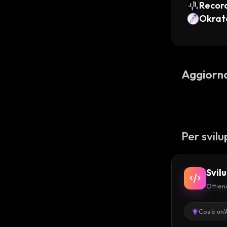
Recor
Okrat
Aggiorn
Per svilu
Svil
Ottieni
Cos'è un'