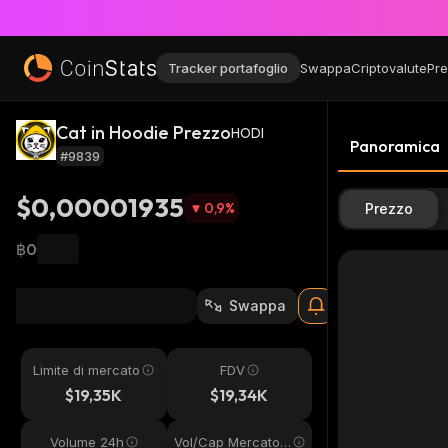
Tracker portafoglio
Swappa
Criptovalute
Pre
Cat in Hoodie Prezzo
HODI
Panoramica
#9839
$0,00001935
0,9
%
Prezzo
฿0
Swappa
Limite di mercato
FDV
$19,35K
$19,34K
Volume 24h
Vol/Cap Mercato