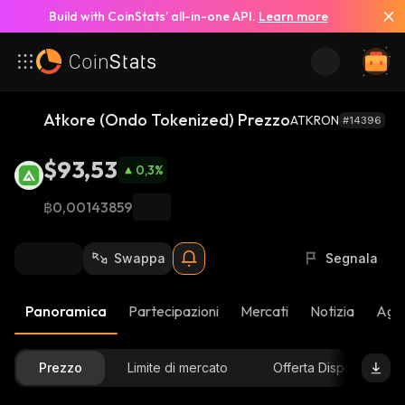
Build with CoinStats’ all-in-one API.
Learn more
Atkore (Ondo Tokenized) Prezzo
ATKRON
#14396
$93,53
0,3
%
฿0,00143859
Swappa
Segnala
Panoramica
Partecipazioni
Mercati
Notizia
Aggi
Prezzo
Limite di mercato
Offerta Disponibile