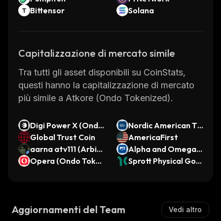
Bittensor
Solana
Capitalizzazione di mercato simile
Tra tutti gli asset disponibili su CoinStats,
questi hanno la capitalizzazione di mercato
più simile a Atkore (Ondo Tokenized).
Digi Power X (Ondo
Nordic American Ta
Tokenized)
Global Trust Coin
nkers (Ondo Tokeni
AmericaFirst
aarna atv111 (Arbitr
zed)
Alpha and Omega S
um)
Opera (Ondo Toke
emiconductor (Ond
Sprott Physical Gold
nized)
o Tokenized)
and Silver Trust (Di
nari Tokenized ETF)
Aggiornamenti del Team
Vedi altro