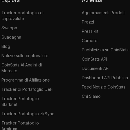
Esplora
Azienda
Tracker portafoglio di
Aggiornamenti Prodotti
criptovalute
Prezzi
Swappa
Press Kit
Guadagna
Carriere
Blog
Pubblicizza su CoinStats
Notizie sulle criptovalute
CoinStats API
CoinStats AI Analisi di
Documenti API
Mercato
Dashboard API Pubblica
Programma di Affiliazione
Feed Notizie CoinStats
Tracker di Portafoglio DeFi
Chi Siamo
Tracker Portafoglio
Starknet
Tracker Portafoglio zkSync
Tracker Portafoglio
Arbitrum