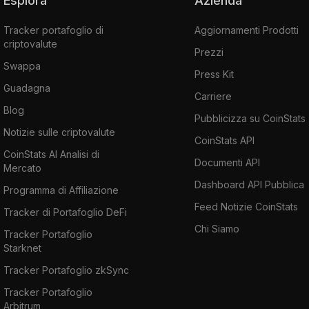
Esplora
Azienda
Tracker portafoglio di
Aggiornamenti Prodotti
criptovalute
Prezzi
Swappa
Press Kit
Guadagna
Carriere
Blog
Pubblicizza su CoinStats
Notizie sulle criptovalute
CoinStats API
CoinStats AI Analisi di
Documenti API
Mercato
Dashboard API Pubblica
Programma di Affiliazione
Feed Notizie CoinStats
Tracker di Portafoglio DeFi
Chi Siamo
Tracker Portafoglio
Starknet
Tracker Portafoglio zkSync
Tracker Portafoglio
Arbitrum