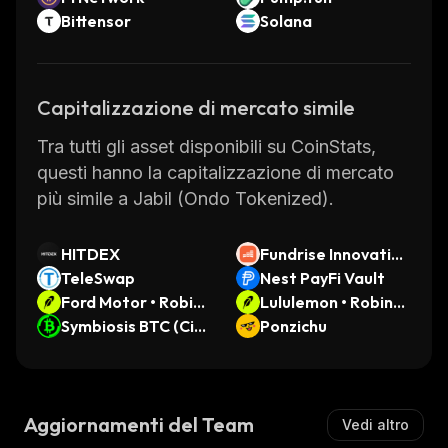
Bittensor
Solana
Capitalizzazione di mercato simile
Tra tutti gli asset disponibili su CoinStats,
questi hanno la capitalizzazione di mercato
più simile a Jabil (Ondo Tokenized).
HITDEX
Fundrise Innovation
TeleSwap
Fund (Ondo Tokeniz
Nest PayFi Vault
Ford Motor • Robinh
ed)
Lululemon • Robinh
ood Token
Symbiosis BTC (Citr
ood Token
Ponzichu
ea)
Aggiornamenti del Team
Vedi altro