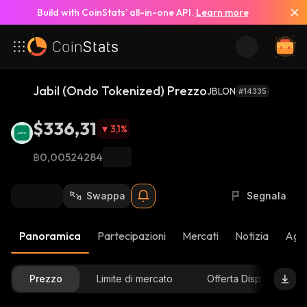
Build with CoinStats’ all-in-one API.
Learn more
Jabil (Ondo Tokenized) Prezzo
JBLON
#14335
$336,31
3,1
%
฿0,00524284
Swappa
Segnala
Panoramica
Partecipazioni
Mercati
Notizia
Aggi
Prezzo
Limite di mercato
Offerta Disponibile