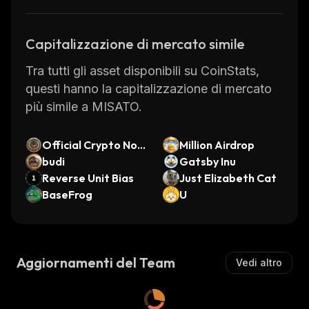
Capitalizzazione di mercato simile
Tra tutti gli asset disponibili su CoinStats,
questi hanno la capitalizzazione di mercato
più simile a MISATO.
Official Crypto Nos
Million Airdrop
tra
budi
Gatsby Inu
Reverse Unit Bias
Just Elizabeth Cat
BaseFrog
U
Aggiornamenti del Team
Vedi altro