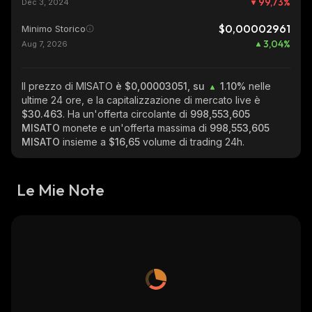
99,73
%
Dec 3, 2024
$0,00002961
Minimo Storico
3,04
%
Aug 7, 2026
Il prezzo di MISATO
è $0,00003051, su
1.10%
nelle
ultime 24 ore, e la capitalizzazione di mercato live è
$30.463
. Ha un'offerta circolante di
998,553,605
MISATO
monete e un'offerta massima di
998,553,605
MISATO
insieme a
$16,65
volume di trading 24h.
Le Mie Note