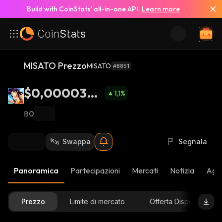
Build with CoinStats’ all-in-one API.
Learn more
MISATO Prezzo
MISATO
#8851
$0,0000305
1,1
%
1
฿0
Swappa
Segnala
Panoramica
Partecipazioni
Mercati
Notizia
Aggi
Prezzo
Limite di mercato
Offerta Disponibile