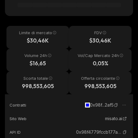
Limite di mercato
FDV
$30,46K
$30,46K
Volume 24h
Vol/Cap Mercato 24h
$16,65
0,05%
Scorta totale
Offerta circolante
998,553,605
998,553,605
0x98f...2af5
Contratti
misato.ai
Sito Web
0x98f4779fccb177a6d856dd1dfd78cd15b7cd2af5_base
API ID