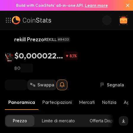
Build with CoinStats’ all-in-one API.
Learn more
rekill Prezzo
REKILL
#9433
$0,0000225
8,1
%
8
฿0
Swappa
Segnala
Panoramica
Partecipazioni
Mercati
Notizia
Aggi
Prezzo
Limite di mercato
Offerta Disponibile