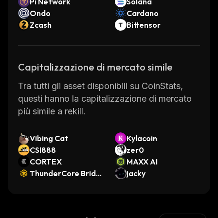
Pi Network
Solana
Ondo
Cardano
Zcash
Bittensor
Capitalizzazione di mercato simile
Tra tutti gli asset disponibili su CoinStats,
questi hanno la capitalizzazione di mercato
più simile a rekill.
Vibing Cat
Kylacoin
CSI888
zer0
CORTEX
MAXX AI
ThunderCore Bridg
jacky
ed TT-WBNB (Thun
derCore)