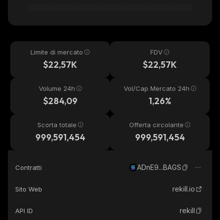
Limite di mercato
FDV
$22,57K
$22,57K
Volume 24h
Vol/Cap Mercato 24h
$284,09
1,26%
Scorta totale
Offerta circolante
999,591,454
999,591,454
ADnE9...BAGS
Contratti
rekill.io
Sito Web
rekill
API ID