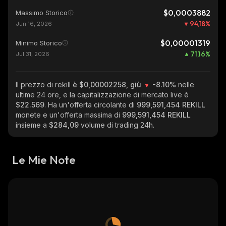
$0,0003882
Massimo Storico
94,18
%
Jun 16, 2026
$0,00001319
Minimo Storico
71,16
%
Jul 31, 2026
Il prezzo di rekill
è $0,00002258, giù
-8.10%
nelle
ultime 24 ore, e la capitalizzazione di mercato live è
$22.569
. Ha un'offerta circolante di
999,591,454 REKILL
monete e un'offerta massima di
999,591,454 REKILL
insieme a
$284,09
volume di trading 24h.
Le Mie Note