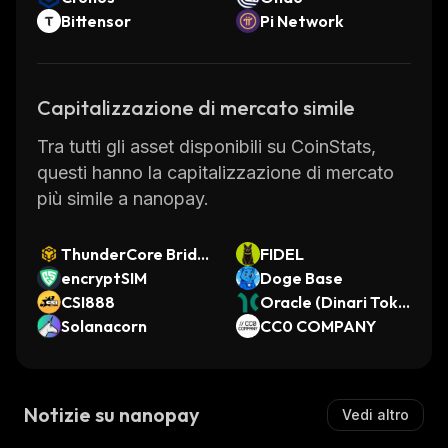
Bittensor
Pi Network
Capitalizzazione di mercato simile
Tra tutti gli asset disponibili su CoinStats,
questi hanno la capitalizzazione di mercato
più simile a nanopay.
ThunderCore Bridg
FIDEL
ed TT-WBNB (Thun
encryptSIM
Doge Base
derCore)
CSI888
Oracle (Dinari Toke
Solanacorn
nized Stock)
CC0 COMPANY
Notizie su nanopay
Vedi altro