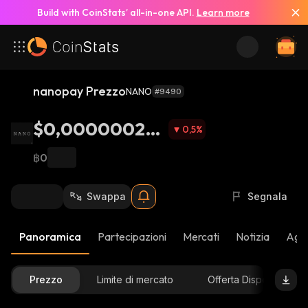
Build with CoinStats’ all-in-one API.
Learn more
nanopay Prezzo
NANO
#9490
$0,000000226
0,5
%
8
฿0
Swappa
Segnala
Panoramica
Partecipazioni
Mercati
Notizia
Aggi
Prezzo
Limite di mercato
Offerta Disponibile