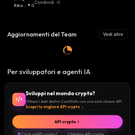
:
Condividi
I
Ribas
0
A
Sista
:
Lz
Is
T
Aggiornamenti del Team
Vedi altro
A
:
Per sviluppatori e agenti IA
Sviluppi nel mondo crypto?
Ottieni i dati dietro CoinStats con una sola chiave API.
Scopri la migliore API crypto
API crypto
Cos'è un'API crypto?
Migliori API crypto