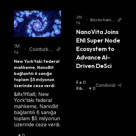
2M
•
BlockchainR
fa
eporter
NanoVita Joins 
ENI Super Node 
1M
Ecosystem to 
Cointurk N
•
fa
Advance AI-
ews TR
New York’taki federal 
Driven DeSci 
mahkeme, NanoBit 
bağlantılı 6 sanığa 
toplam $5 milyonun 
R
0
Condividi
üzerinde ceza verdi
I
Ribas
0
&#x1f6a8; New
A
Sista
:
York'taki federal
L
mahkeme, NanoBit
Z
bağlantılı 6 sanığa
I
toplam $5 milyonun
S
üzerinde ceza verdi.
T
A
R
0