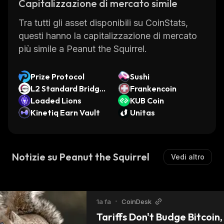
Capitalizzazione di mercato simile
Tra tutti gli asset disponibili su CoinStats,
questi hanno la capitalizzazione di mercato
più simile a Peanut the Squirrel.
Prize Protocol
Sushi
L2 Standard Bridge
Frankencoin
d WETH (Optimism)
Loaded Lions
KUB Coin
Kinetiq Earn Vault
Unitas
Notizie su Peanut the Squirrel
Vedi altro
1a fa
•
CoinDesk
Tariffs Don't Budge Bitcoin