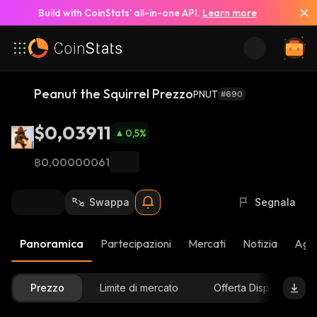
Build with CoinStats’ all-in-one API.
Learn more
Peanut the Squirrel Prezzo
PNUT
#690
$0,03911
0,5
%
฿0,00000061
Swappa
Segnala
Panoramica
Partecipazioni
Mercati
Notizia
Aggi
Prezzo
Limite di mercato
Offerta Disponibile