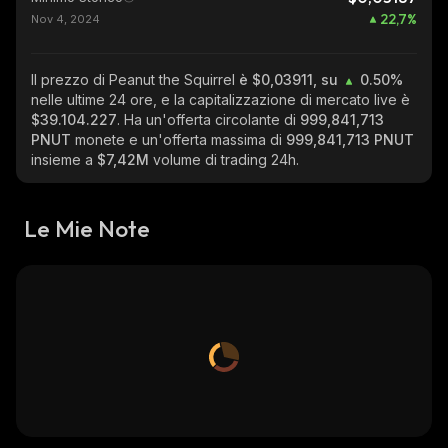
22,7
%
Nov 4, 2024
Il prezzo di Peanut the Squirrel
è $0,03911, su
0.50%
nelle ultime 24 ore, e la capitalizzazione di mercato live è
$39.104.227
. Ha un'offerta circolante di
999,841,713
PNUT
monete e un'offerta massima di
999,841,713 PNUT
insieme a
$7,42M
volume di trading 24h.
Le Mie Note