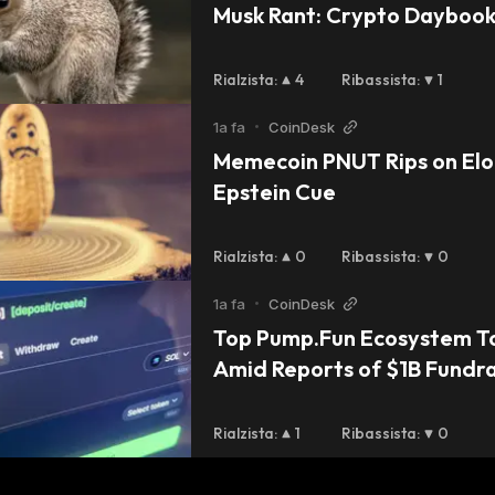
Musk Rant: Crypto Dayboo
Rialzista
:
4
Ribassista
:
1
1a fa
•
CoinDesk
Memecoin PNUT Rips on Elon
Epstein Cue
Rialzista
:
0
Ribassista
:
0
1a fa
•
CoinDesk
Top Pump.Fun Ecosystem To
Amid Reports of $1B Fundra
Rialzista
:
1
Ribassista
:
0