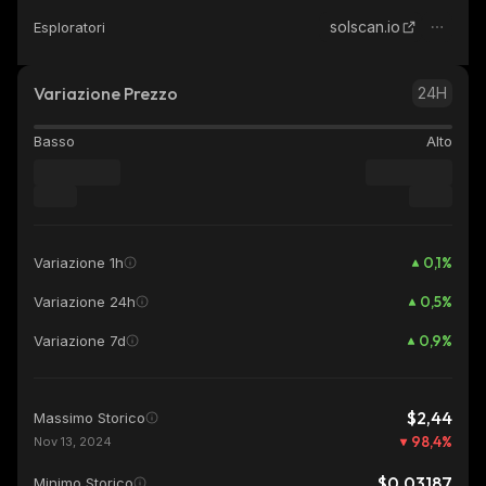
solscan.io
Esploratori
Variazione Prezzo
24H
Basso
Alto
0,1
%
Variazione 1h
0,5
%
Variazione 24h
0,9
%
Variazione 7d
$2,44
Massimo Storico
98,4
%
Nov 13, 2024
$0,03187
Minimo Storico