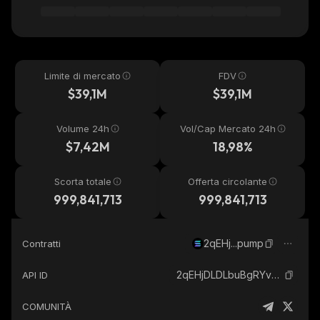
Limite di mercato
FDV
$39,1M
$39,1M
Volume 24h
Vol/Cap Mercato 24h
$7,42M
18,98%
Scorta totale
Offerta circolante
999,841,713
999,841,713
2qEHj...pump
Contratti
2qEHjDLDLbuBgRYvsxhc5D6uDWAivNFZGan56P1tpump_solana
API ID
COMUNITÀ