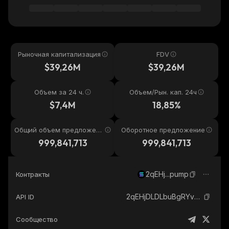
Рыночная капитализация
FDV
$39,26M
$39,26M
Объем за 24 ч.
Объем/Рын. кап. 24ч
$7,4M
18,85%
Общий объем предложени
Оборотное предложение
я
999,841,713
999,841,713
2qEHj...pump
Контракты
2qEHjDLDLbuBgRYvsxhc5D6uDWAivNFZGan56P1tpump_solana
API ID
Сообщество