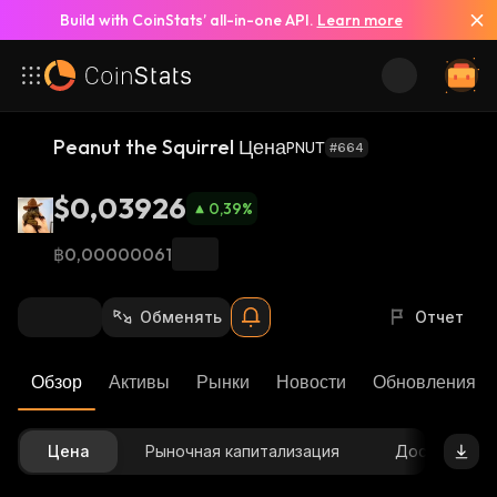
Build with CoinStats’ all-in-one API.
Learn more
Peanut the Squirrel Цена
PNUT
#664
$0,03926
0,39
%
฿0,00000061
Обменять
Отчет
Обзор
Активы
Рынки
Новости
Обновления К
Цена
Рыночная капитализация
Доступное 