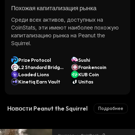
Похожая капитализация рынка
Среди всех активов, доступных на
CoinStats, эти имеют наиболее похожую
капитализацию рынка на Peanut the
Squirrel.
Prize Protocol
Sushi
L2 Standard Bridge
Frankencoin
d WETH (Optimism)
Loaded Lions
KUB Coin
Kinetiq Earn Vault
Unitas
Новости Peanut the Squirrel
Подробнее