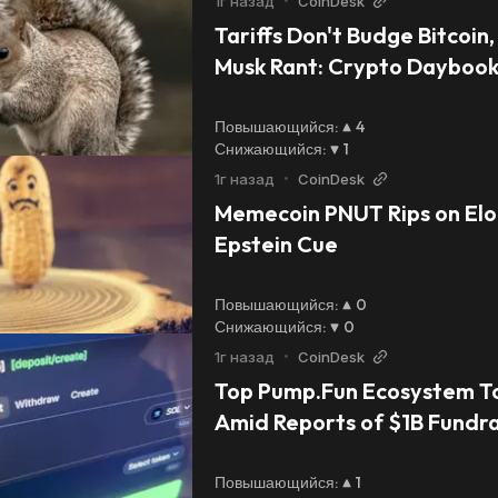
1г назад
•
CoinDesk
Tariffs Don't Budge Bitcoin
Musk Rant: Crypto Dayboo
Повышающийся
:
4
Снижающийся
:
1
1г назад
•
CoinDesk
Memecoin PNUT Rips on Elon
Epstein Cue
Повышающийся
:
0
Снижающийся
:
0
1г назад
•
CoinDesk
Top Pump.Fun Ecosystem To
Amid Reports of $1B Fundra
Повышающийся
:
1