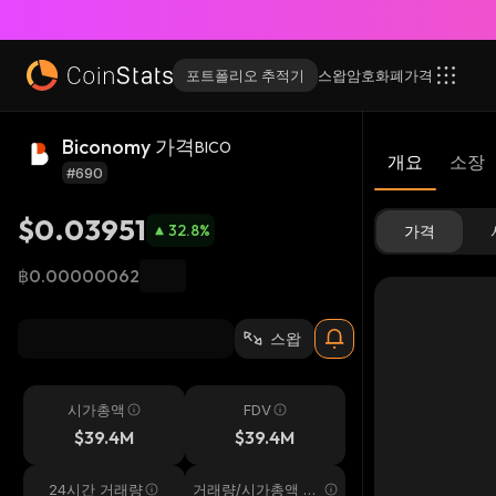
포트폴리오 추적기
스왑
암호화폐
가격
Biconomy 가격
BICO
개요
소장
#690
$0.03951
32.8
%
가격
฿0.00000062
스왑
시가총액
FDV
$39.4M
$39.4M
24시간 거래량
거래량/시가총액 24