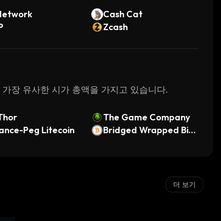
Network
Cash Cat
P
Zcash
my와 가장 유사한 시가 총액을 가지고 있습니다.
Thor
The Game Company
ance-Peg Litecoin
Bridged Wrapped Bitc
oin (StarkGate)
더 보기