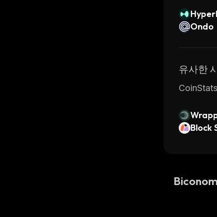
Hyperl
Ondo
유사한 
CoinSt
Wrapp
Block 
Bicono