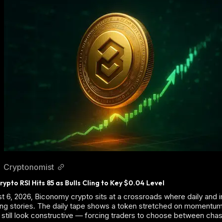
Cryptonomist
ypto RSI Hits 85 as Bulls Cling to Key $0.04 Level
t 6, 2026, Biconomy crypto sits at a crossroads where daily and i
cting stories. The daily tape shows a token stretched on momentum
still look constructive — forcing traders to choose between chas