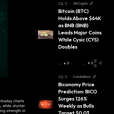
2일 전
•
36Crypto
Bitcoin (BTC) 
Holds Above $64K 
as BNB (BNB) 
Leads Major Coins 
While Cysic (CYS) 
Doubles
공
상
0
하
0
유
승
락
세
:
세
:
2일 전
•
CoinEdition
Biconomy Price 
Prediction: BICO 
Surges 126% 
ntraday charts
Weekly as Bulls 
, while shorter
ing strength or
Target $0.03