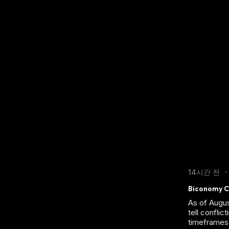
14시간 전
•
Biconomy Cr
As of Augus
tell confli
timeframes 