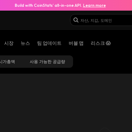
Build with CoinStats’ all-in-one API.
Learn more
시장
뉴스
팀 업데이트
버블 맵
리스크 😱
시가총액
사용 가능한 공급량