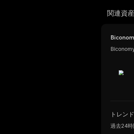
関連資
Bicon
Bico
トレン
過去24時