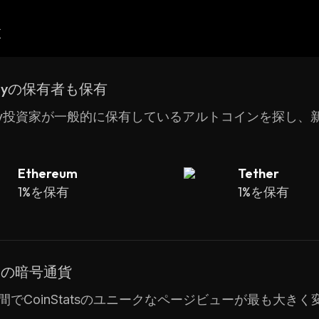
産
omyの保有者も保有
nomy投資家が一般的に保有しているアルトコインを探し
Ethereum
Tether
1%を保有
1%を保有
ドの暗号通貨
間でCoinStatsのユニークなページビューが最も大き