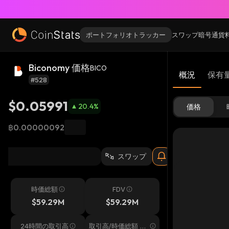
ポートフォリオトラッカー
スワップ
暗号通貨
Biconomy 価格
BICO
概況
保有
#528
$0.05991
20.4
%
価格
฿0.00000092
スワップ
時価総額
FDV
$59.29M
$59.29M
24時間の取引高
取引高/時価総額 24