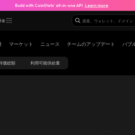
Build with CoinStats’ all-in-one API.
Learn more
料金
量
マーケット
ニュース
チームのアップデート
バブ
時価総額
利用可能供給量