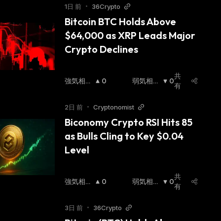
1日 前
•
36Crypto
Bitcoin BTC Holds Above 
$64,000 as XRP Leads Major 
Crypto Declines
共
強気相場
0
弱気相場
0
有
:
:
2日 前
•
Cryptonomist
Biconomy Crypto RSI Hits 85 
as Bulls Cling to Key $0.04 
Level
共
強気相場
0
弱気相場
0
有
:
:
3日 前
•
36Crypto