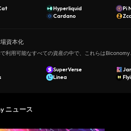
Cat
Hyperliquid
Pi 
Cardano
Zc
市場資本化
tatsで利用可能なすべての資産の中で、これらはBicon
SuperVerse
Jan
s
Linea
Fly
omy ニュース