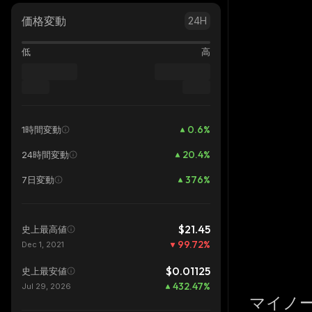
価格変動
24H
低
高
0.6
%
1時間変動
20.4
%
24時間変動
376
%
7日変動
$21.45
史上最高値
99.72
%
Dec 1, 2021
$0.01125
史上最安値
432.47
%
Jul 29, 2026
マイノ