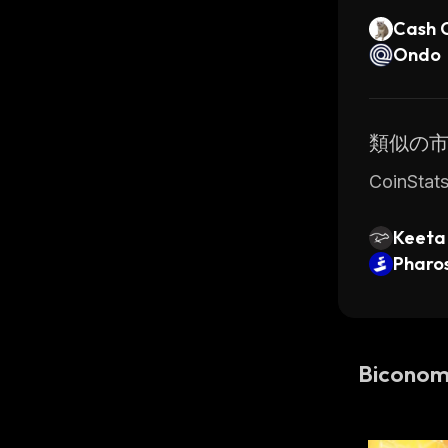
Cash 
Ondo
類似の
CoinS
Keeta
Pharo
Bicon