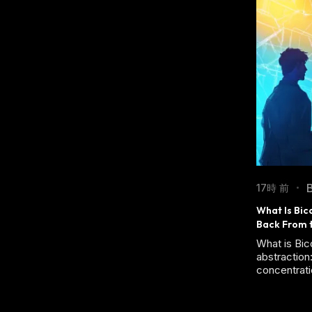
17時 前
•
What Is Bic
Back From 
What is Bi
abstraction:
concentrati