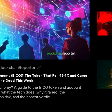
BlockchainReporter
onomy (BICO)? The Token That Fell 99.9% and Came 
the Dead This Week
conomy? A guide to the BICO token and account
 what the tech does, why it rallied, the
on risk, and the honest verdic