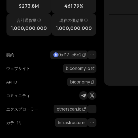
h
$273.8M
461.79%
合計通貨量
現在の供給量
1,000,000,000
1,000,000,000
0xf17...c6c2
契約
biconomy.io
ウェブサイト
biconomy
API ID
コミュニティ
etherscan.io
エクスプローラー
Infrastructure
カテゴリ