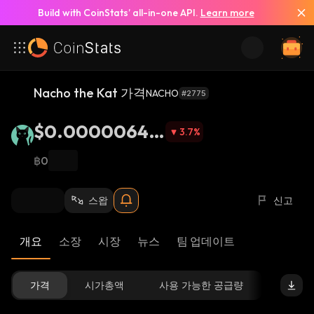
Build with CoinStats’ all-in-one API.
Learn more
Nacho the Kat 가격
NACHO
#2775
$0.00000644
3.7
%
7
฿0
스왑
신고
개요
소장
시장
뉴스
팀 업데이트
가격
시가총액
사용 가능한 공급량