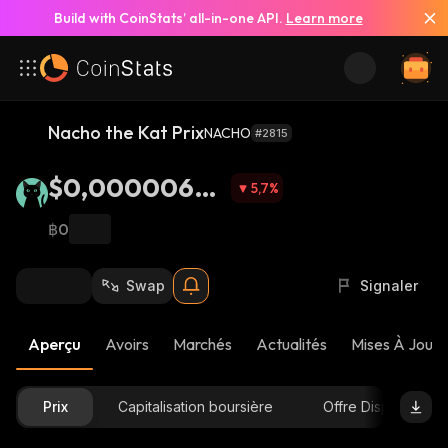
Build with CoinStats’ all-in-one API.
Learn more
Nacho the Kat Prix
NACHO
#2815
$0,00000633
5,7
%
1
฿0
Swap
Signaler
Aperçu
Avoirs
Marchés
Actualités
Mises À Jour 
Prix
Capitalisation boursière
Offre Disponible