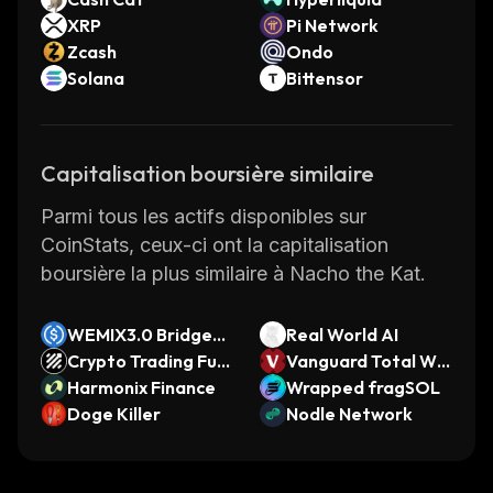
XRP
Pi Network
Zcash
Ondo
Solana
Bittensor
Capitalisation boursière similaire
Parmi tous les actifs disponibles sur
CoinStats, ceux-ci ont la capitalisation
boursière la plus similaire à Nacho the Kat.
WEMIX3.0 Bridged
Real World AI
USDC (WEMIX3.0 D
Crypto Trading Fun
Vanguard Total Wo
PoS)
d
Harmonix Finance
rld xStock
Wrapped fragSOL
Doge Killer
Nodle Network