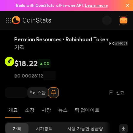
Build with CoinStats’ all-in-one API.
Learn more
Permian Resources • Robinhood Token
PR
#14051
가격
$18.22
0
%
฿0.00028112
스왑
신고
개요
소장
시장
뉴스
팀 업데이트
가격
시가총액
사용 가능한 공급량