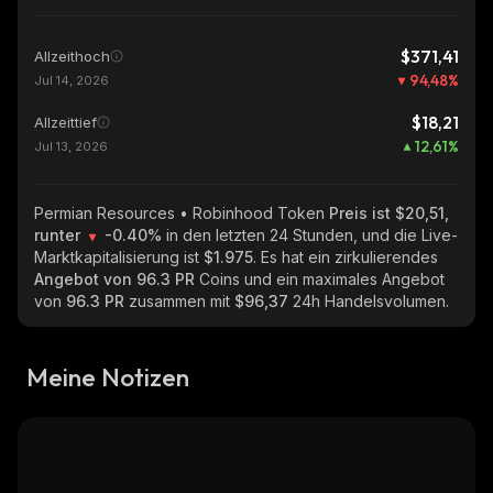
$371,41
Allzeithoch
94,48
%
Jul 14, 2026
$18,21
Allzeittief
12,61
%
Jul 13, 2026
Permian Resources • Robinhood Token
Preis ist $20,51,
runter
-0.40%
in den letzten 24 Stunden, und die Live-
Marktkapitalisierung ist
$1.975
. Es hat ein zirkulierendes
Angebot von
96.3 PR
Coins und ein maximales Angebot
von
96.3 PR
zusammen mit
$96,37
24h Handelsvolumen.
Meine Notizen