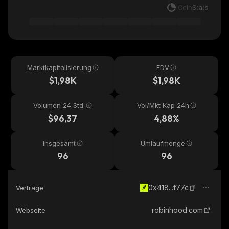
Marktkapitalisierung
FDV
$1,98K
$1,98K
Volumen 24 Std.
Vol/Mkt Kap 24h
$96,37
4,88%
Insgesamt
Umlaufmenge
96
96
0x418...f77c
Verträge
robinhood.com
Webseite