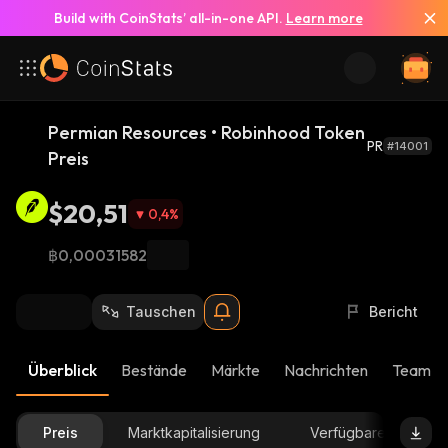
Build with CoinStats’ all-in-one API.
Learn more
Permian Resources • Robinhood Token
PR
#14001
Preis
$20,51
0,4
%
฿0,00031582
Tauschen
Bericht
Überblick
Bestände
Märkte
Nachrichten
Team-U
Preis
Marktkapitalisierung
Verfügbare Menge