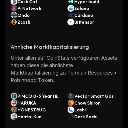
Cash Cat
Hyperliquid
Pi Network
Solana
Ondo
Cardano
Zcash
Bittensor
Ähnliche Marktkapitalisierung
Unter allen auf CoinStats verfügbaren Assets
haben diese die ähnlichste
Marktkapitalisierung zu Permian Resources •
Robinhood Token.
PIMCO 0-5 Year Hig
Vector Smart Gas
h Yield Corporate B
HARUKA
Chow Shiron
ond Index ETF (Ond
HONESTRUG
Lashi
o Tokenized)
Hanta-Kun
Dark Sachi