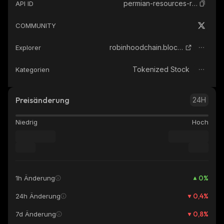
permian-resources-robinhood-tokenized-stock
API ID
COMMUNITY
robinhoodchain.blockscout.com
Explorer
Tokenized Stock
Kategorien
Preisänderung
24H
Niedrig
Hoch
0
%
1h Änderung
0,4
%
24h Änderung
0,8
%
7d Änderung