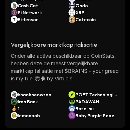
Cash Cat
Ondo
Pi Network
XRP
Bittensor
Catecoin
Vergelijkbare marktkapitalisatie
Onder alle activa beschikbaar op CoinStats,
hebben deze de meest vergelijkbare
marktkapitalisatie met $BRAINS - your greed
is my fuel 🤯🧠 by Virtuals.
khaokheowzoo
POET Technologies
Iron Bank
• Robinhood Token
PADAWAN
1
Base Inu
lemonbob
Baby Purple Pepe