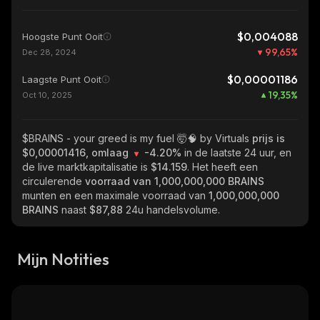
$0,004088
Hoogste Punt Ooit
99,65
%
Dec 28, 2024
$0,00001186
Laagste Punt Ooit
19,35
%
Oct 10, 2025
$BRAINS - your greed is my fuel 🤯🧠 by Virtuals
prijs is
$0,00001416, omlaag
-4.20%
in de laatste 24 uur, en
de live marktkapitalisatie is
$14.159
. Het heeft een
circulerende
voorraad van
1,000,000,000 BRAINS
munten en een maximale voorraad van
1,000,000,000
BRAINS
naast
$87,88
24u handelsvolume.
Mijn Notities