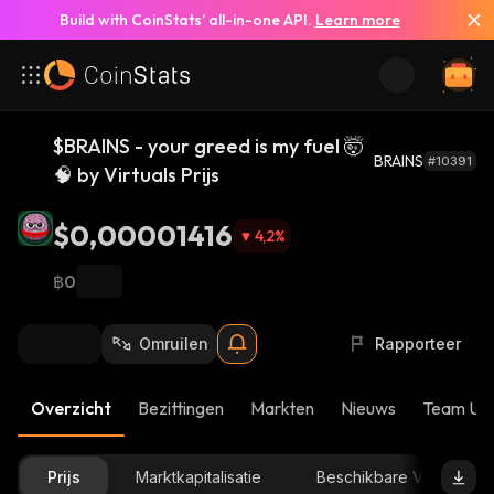
Build with CoinStats’ all-in-one API.
Learn more
$BRAINS - your greed is my fuel 🤯
BRAINS
#10391
🧠 by Virtuals Prijs
$0,00001416
4,2
%
฿0
Omruilen
Rapporteer
Overzicht
Bezittingen
Markten
Nieuws
Team Up
Prijs
Marktkapitalisatie
Beschikbare Voorraad