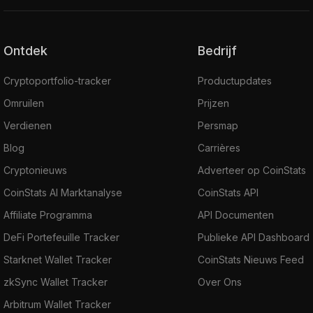
Ontdek
Bedrijf
Cryptoportfolio-tracker
Productupdates
Omruilen
Prijzen
Verdienen
Persmap
Blog
Carrières
Cryptonieuws
Adverteer op CoinStats
CoinStats AI Marktanalyse
CoinStats API
Affiliate Programma
API Documenten
DeFi Portefeuille Tracker
Publieke API Dashboard
Starknet Wallet Tracker
CoinStats Nieuws Feed
zkSync Wallet Tracker
Over Ons
Arbitrum Wallet Tracker