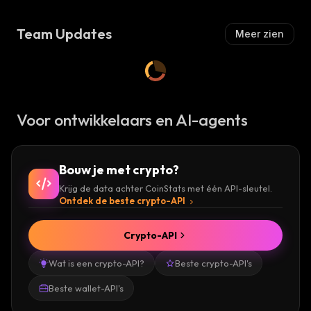
Team Updates
Meer zien
Voor ontwikkelaars en AI-agents
Bouw je met crypto?
Krijg de data achter CoinStats met één API-sleutel.
Ontdek de beste crypto-API
Crypto-API
Wat is een crypto-API?
Beste crypto-API's
Beste wallet-API's