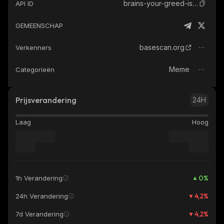
brains-your-greed-is-my-fuel-by-virtuals
API ID
GEMEENSCHAP
basescan.org
Verkenners
Meme
Categorieën
Prijsverandering
24H
Laag
Hoog
0
%
1h Verandering
4,2
%
24h Verandering
4,2
%
7d Verandering