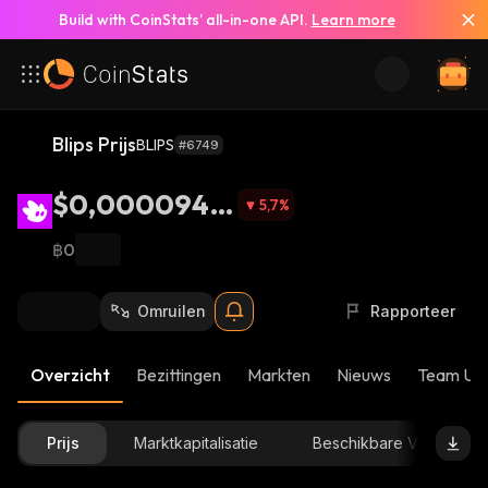
Build with CoinStats’ all-in-one API.
Learn more
Blips Prijs
BLIPS
#6749
$0,0000942
5,7
%
7
฿0
Omruilen
Rapporteer
Overzicht
Bezittingen
Markten
Nieuws
Team Up
Prijs
Marktkapitalisatie
Beschikbare Voorraad