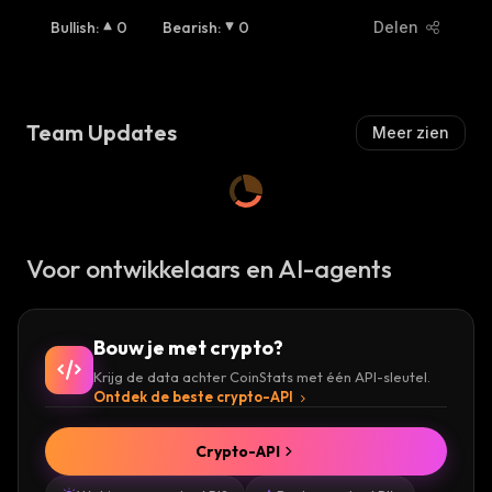
Bullish
:
0
Bearish
:
0
Delen
Team Updates
Meer zien
Voor ontwikkelaars en AI-agents
Bouw je met crypto?
Krijg de data achter CoinStats met één API-sleutel.
Ontdek de beste crypto-API
Crypto-API