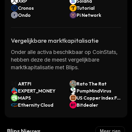
XRP
Solana
Cronos
Tutorial
Ondo
Pi Network
Vergelijkbare marktkapitalisatie
Onder alle activa beschikbaar op CoinStats,
hebben deze de meest vergelijkbare
marktkapitalisatie met Blips.
ARTFI
Rato The Rat
EXPERT_MONEY
PumpMindVirus
MAPS
US Copper Index Fu
Ethernity Cloud
nd (Ondo Tokenize
Bitdealer
d)
Blips Nieuws
Meer zien