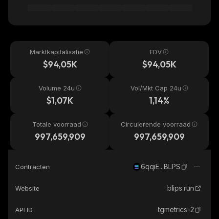
Marktkapitalisatie
FDV
$94,05K
$94,05K
Volume 24u
Vol/Mkt Cap 24u
$1,07K
1,14%
Totale voorraad
Circulerende voorraad
997,659,909
997,659,909
6qqiE...BLPS
Contracten
blips.run
Website
tgmetrics-2
API ID