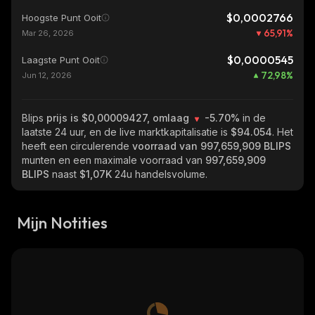
$0,0002766
Hoogste Punt Ooit
65,91
%
Mar 26, 2026
$0,0000545
Laagste Punt Ooit
72,98
%
Jun 12, 2026
Blips
prijs is $0,00009427, omlaag
-5.70%
in de
laatste 24 uur, en de live marktkapitalisatie is
$94.054
. Het
heeft een circulerende
voorraad van
997,659,909 BLIPS
munten en een maximale voorraad van
997,659,909
BLIPS
naast
$1,07K
24u handelsvolume.
Mijn Notities