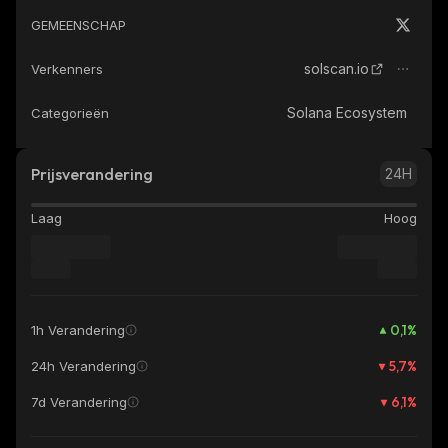
GEMEENSCHAP
solscan.io
Verkenners
Solana Ecosystem
Categorieën
Prijsverandering
24H
Laag
Hoog
0,1
%
1h Verandering
5,7
%
24h Verandering
6,1
%
7d Verandering