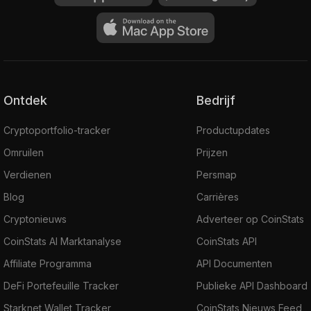
Ontdek
Bedrijf
Cryptoportfolio-tracker
Productupdates
Omruilen
Prijzen
Verdienen
Persmap
Blog
Carrières
Cryptonieuws
Adverteer op CoinStats
CoinStats AI Marktanalyse
CoinStats API
Affiliate Programma
API Documenten
DeFi Portefeuille Tracker
Publieke API Dashboard
Starknet Wallet Tracker
CoinStats Nieuws Feed