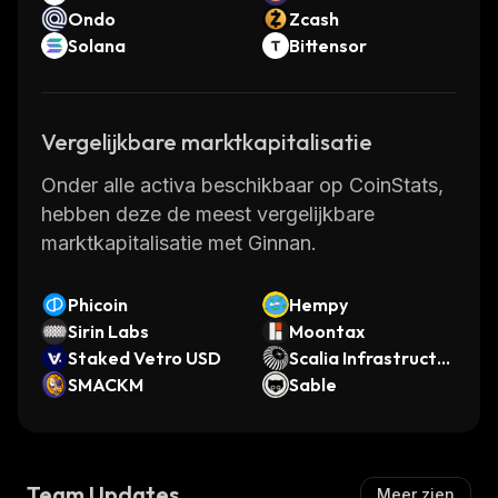
Ondo
Zcash
Solana
Bittensor
Vergelijkbare marktkapitalisatie
Onder alle activa beschikbaar op CoinStats,
hebben deze de meest vergelijkbare
marktkapitalisatie met Ginnan.
Phicoin
Hempy
Sirin Labs
Moontax
Staked Vetro USD
Scalia Infrastructur
SMACKM
e
Sable
Team Updates
Meer zien