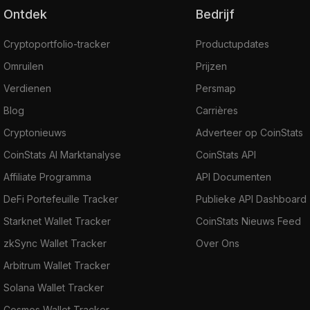
Ontdek
Bedrijf
Cryptoportfolio-tracker
Productupdates
Omruilen
Prijzen
Verdienen
Persmap
Blog
Carrières
Cryptonieuws
Adverteer op CoinStats
CoinStats AI Marktanalyse
CoinStats API
Affiliate Programma
API Documenten
DeFi Portefeuille Tracker
Publieke API Dashboard
Starknet Wallet Tracker
CoinStats Nieuws Feed
zkSync Wallet Tracker
Over Ons
Arbitrum Wallet Tracker
Solana Wallet Tracker
Cosmos Wallet Tracker