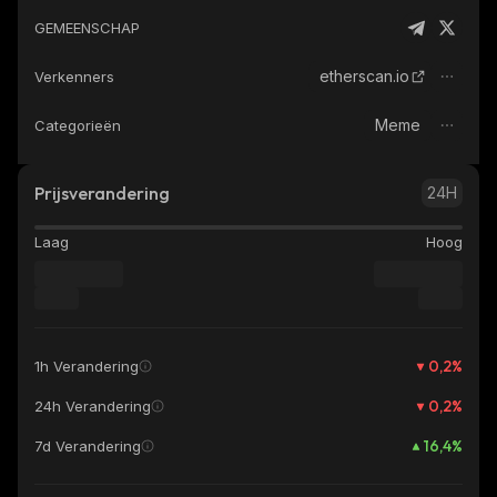
GEMEENSCHAP
etherscan.io
Verkenners
Meme
Categorieën
Prijsverandering
24H
Laag
Hoog
0,2
%
1h Verandering
0,2
%
24h Verandering
16,4
%
7d Verandering