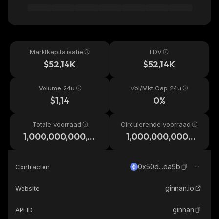
Marktkapitalisatie
FDV
$52,14K
$52,14K
Volume 24u
Vol/Mkt Cap 24u
$1,14
0%
Totale voorraad
Circulerende voorraad
1,000,000,000,0
1,000,000,000,0
00
00
0x50d...ea9b
Contracten
ginnan.io
Website
ginnan
API ID