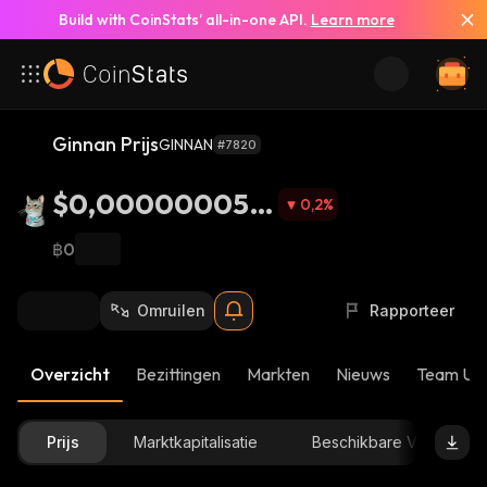
Build with CoinStats’ all-in-one API.
Learn more
Ginnan Prijs
GINNAN
#7820
$0,0000000521
0,2
%
4
฿0
Omruilen
Rapporteer
Overzicht
Bezittingen
Markten
Nieuws
Team Up
Prijs
Marktkapitalisatie
Beschikbare Voorraad