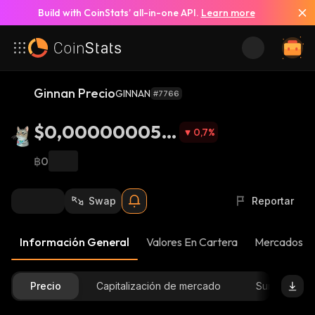
Build with CoinStats’ all-in-one API.
Learn more
Ginnan Precio
GINNAN
#7766
$0,0000000518
0,7
%
3
฿0
Swap
Reportar
Información General
Valores En Cartera
Mercados
Precio
Capitalización de mercado
Suministro D