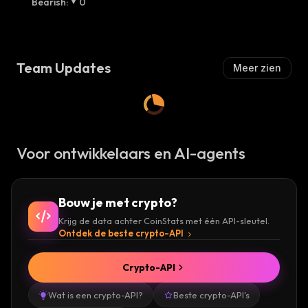
Bearish
:
0
Ll
Sh
:
I
S
H
:
Team Updates
Meer zien
Voor ontwikkelaars en AI-agents
Bouw je met crypto?
Krijg de data achter CoinStats met één API-sleutel.
Ontdek de beste crypto-API
Crypto-API
Wat is een crypto-API?
Beste crypto-API's