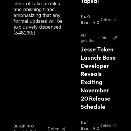
Yapıldı
clear of fake profiles
and phishing traps,
emphasizing that any
B
0
Delen
formal updates will be
U
Beari
0
exclusively dispensed
Ll
Sh
:
[&#8230;]
I
9M
•
Bitco
S
geleden
in W
H
Jesse Token 
orld
:
Launch: Base 
Developer 
Reveals 
Exciting 
November 
20 Release 
Schedule
B
1
Delen
Bullish
:
0
U
Beari
0
Delen