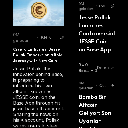
9M
•
Coint
geleden
urk N
Jesse Pollak 
ews
EN
Launches 
Controversial 
9M
BH NE
•
JESSE Coin 
geleden
WS
on Base App
Crypto Enthusiast Jesse 
Pollak Embarks on a Bold 
Journey with New Coin
B
0
Delen
Jesse Pollak, the
U
Beari
0
innovator behind Base,
Ll
Sh
:
is preparing to
I
9M
introduce his own
•
Coin
S
geleden
turk
altcoin, known as
H
Bomba Bir 
New
JESSE coin, on the
:
s TR
Base App through his
Altcoin 
jesse base eth account.
Geliyor: Son 
Sharing the news on
his X account, Pollak
Uyarılar 
warns users to steer