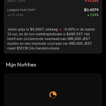
96,88
%
Aug 22, 2024
$0,4579
Laagste Punt Ooit
7,59
%
Jul 31, 2026
Jester
prijs is $0,4927, omlaag
-0.40%
in de laatste
24 uur, en de live marktkapitalisatie is
$490.337
. Het
heeft een circulerende
voorraad van
995,000 JEST
munten en een maximale voorraad van
995,000 JEST
naast
$121,18
24u handelsvolume.
Mijn Notities