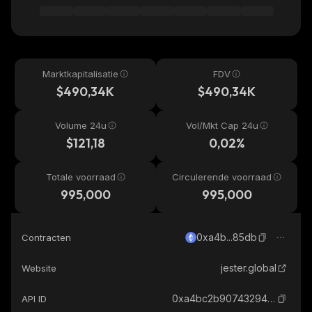
Marktkapitalisatie
FDV
$490,34K
$490,34K
Volume 24u
Vol/Mkt Cap 24u
$121,18
0,02%
Totale voorraad
Circulerende voorraad
995,000
995,000
0xa4b...85db
Contracten
jester.global
Website
0xa4bc2b90743294e5e6fd3321a9a131947f7785db_ethereum
API ID