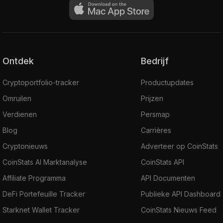
Ontdek
Bedrijf
Cryptoportfolio-tracker
Productupdates
Omruilen
Prijzen
Verdienen
Persmap
Blog
Carrières
Cryptonieuws
Adverteer op CoinStats
CoinStats AI Marktanalyse
CoinStats API
Affiliate Programma
API Documenten
DeFi Portefeuille Tracker
Publieke API Dashboard
Starknet Wallet Tracker
CoinStats Nieuws Feed