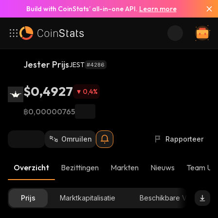
Build with CoinStats’ all-in-one API.
Learn more
Jester Prijs
JEST
#4286
$0,4927
0,4
%
฿0,00000765
Omruilen
Rapporteer
Overzicht
Bezittingen
Markten
Nieuws
Team Up
Prijs
Marktkapitalisatie
Beschikbare Voorraad