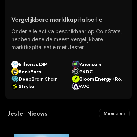
Vergelijkbare marktkapitalisatie
Onder alle activa beschikbaar op CoinStats,
hebben deze de meest vergelijkbare
marktkapitalisatie met Jester.
Etherisc DIP
Anoncoin
BonkEarn
PXDC
DeepBrain Chain
Bloom Energy • Robi
Stryke
nhood Token
AVC
Jester Nieuws
Meer zien