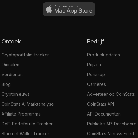
Ontdek
Bedrijf
Cryptoportfolio-tracker
Productupdates
Omruilen
Prijzen
Verdienen
Persmap
Blog
Carrières
Cryptonieuws
Adverteer op CoinStats
CoinStats AI Marktanalyse
CoinStats API
Affiliate Programma
API Documenten
DeFi Portefeuille Tracker
Publieke API Dashboard
Starknet Wallet Tracker
CoinStats Nieuws Feed