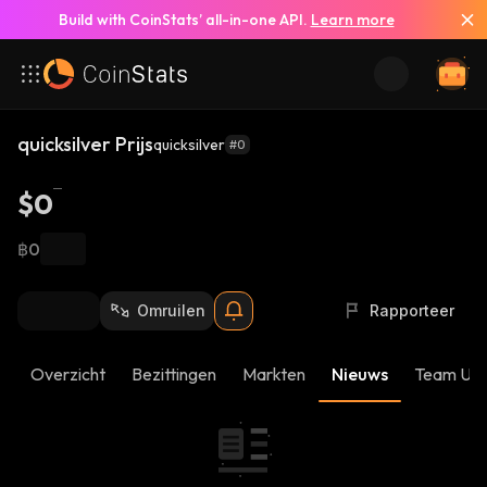
Build with CoinStats’ all-in-one API.
Learn more
quicksilver Prijs
quicksilver
#0
$0
฿0
Omruilen
Rapporteer
Overzicht
Bezittingen
Markten
Nieuws
Team Up